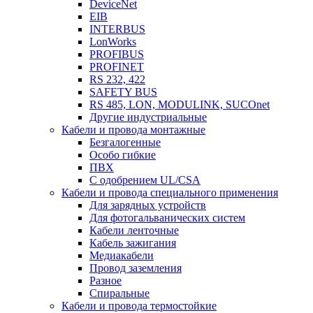
DeviceNet
EIB
INTERBUS
LonWorks
PROFIBUS
PROFINET
RS 232, 422
SAFETY BUS
RS 485, LON, MODULINK, SUCOnet
Другие индустриальные
Кабели и провода монтажные
Безгалогенные
Особо гибкие
ПВХ
С одобрением UL/CSA
Кабели и провода специального применения
Для зарядных устройств
Для фотогальванических систем
Кабели ленточные
Кабель зажигания
Медиакабели
Провод заземления
Разное
Спиральные
Кабели и провода термостойкие