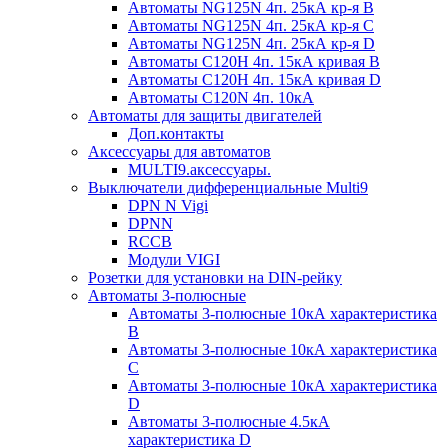
Автоматы NG125N 4п. 25кА кр-я B
Автоматы NG125N 4п. 25кА кр-я C
Автоматы NG125N 4п. 25кА кр-я D
Автоматы С120H 4п. 15кА кривая B
Автоматы С120H 4п. 15кА кривая D
Автоматы С120N 4п. 10кА
Автоматы для защиты двигателей
Доп.контакты
Аксессуары для автоматов
MULTI9.аксессуары.
Выключатели дифференциальные Multi9
DPN N Vigi
DPNN
RCCB
Модули VIGI
Розетки для установки на DIN-рейку
Автоматы 3-полюсные
Автоматы 3-полюсные 10кА характеристика
B
Автоматы 3-полюсные 10кА характеристика
C
Автоматы 3-полюсные 10кА характеристика
D
Автоматы 3-полюсные 4.5кА
характеристика D