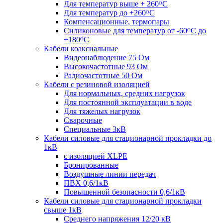
Для температур выше + 260ᴼС
Для температур до +260ᴼС
Компенсационные, термопары
Силиконовые для температур от -60ᴼC до
+180ᴼС
Кабели коаксиальные
Видеонаблюдение 75 Ом
Высокочастотные 93 Ом
Радиочастотные 50 Ом
Кабели с резиновой изоляцией
Для нормальных, средних нагрузок
Для постоянной эксплуатации в воде
Для тяжелых нагрузок
Сварочные
Специальные 3кВ
Кабели силовые для стационарной прокладки до
1кВ
c изоляцией XLPE
Бронированные
Воздушные линии передач
ПВХ 0,6/1кВ
Повышенной безопасности 0,6/1кВ
Кабели силовые для стационарной прокладки
свыше 1кВ
Среднего напряжения 12/20 кВ