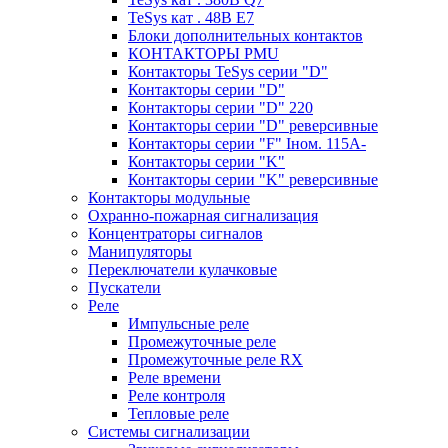
TeSys кат . 48В E7
Блоки дополнительных контактов
КОНТАКТОРЫ PMU
Контакторы TeSys серии "D"
Контакторы серии "D"
Контакторы серии "D" 220
Контакторы серии "D" реверсивные
Контакторы серии "F" Iном. 115А-
Контакторы серии "K"
Контакторы серии "K" реверсивные
Контакторы модульные
Охранно-пожарная сигнализация
Концентраторы сигналов
Манипуляторы
Переключатели кулачковые
Пускатели
Реле
Импульсные реле
Промежуточные реле
Промежуточные реле RX
Реле времени
Реле контроля
Тепловые реле
Системы сигнализации