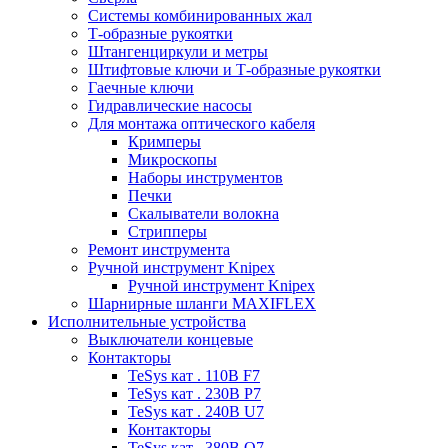
Системы комбинированных жал
Т-образные рукоятки
Штангенциркули и метры
Штифтовые ключи и Т-образные рукоятки
Гаечные ключи
Гидравлические насосы
Для монтажа оптического кабеля
Кримперы
Микроскопы
Наборы инструментов
Печки
Скалыватели волокна
Стрипперы
Ремонт инструмента
Ручной инструмент Knipex
Ручной инструмент Knipex
Шарнирные шланги MAXIFLEX
Исполнительные устройства
Выключатели концевые
Контакторы
TeSys кат . 110В F7
TeSys кат . 230В P7
TeSys кат . 240В U7
Контакторы
TeSys кат . 380В Q7