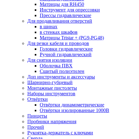
Матрицы для RH450
Инструмент для опрессовки
Прессы гидравлические
Для продавливания отверстий
в шинах
в стенках шкафов
Матрицы Tristar + (PG9-PG48)
Для резки кабеля и проводов
Головки гидравлические
Ручной гидравлический
Для снятия изоляции
Оболочка ПВХ
Сшитый полиэтилен
Доп инструменты и аксессуары
Шарнирно-губцевый
Монтажные пистолеты
Наборы инструментов
Отвёртки
Отвёртки динамометрические
Отвёртки изолированные 1000В
Пинцеты
Пробники напряжения
Прочий
Рукоятка-держатель с ключами
Сверла