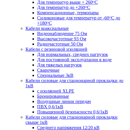
Для температур выше + 260ᴼС
Для температур до +260ᴼС
Компенсационные, термопары
Силиконовые для температур от -60ᴼC до
+180ᴼС
Кабели коаксиальные
Видеонаблюдение 75 Ом
Высокочастотные 93 Ом
Радиочастотные 50 Ом
Кабели с резиновой изоляцией
Для нормальных, средних нагрузок
Для постоянной эксплуатации в воде
Для тяжелых нагрузок
Сварочные
Специальные 3кВ
Кабели силовые для стационарной прокладки до
1кВ
c изоляцией XLPE
Бронированные
Воздушные линии передач
ПВХ 0,6/1кВ
Повышенной безопасности 0,6/1кВ
Кабели силовые для стационарной прокладки
свыше 1кВ
Среднего напряжения 12/20 кВ