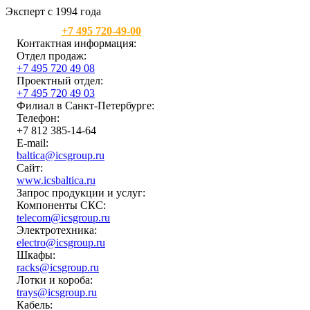
Эксперт с 1994 года
Москва:
+7 495 720-49-00
Контактная информация:
Отдел продаж:
+7 495 720 49 08
Проектный отдел:
+7 495 720 49 03
Филиал в Санкт-Петербурге:
Телефон:
+7 812 385-14-64
E-mail:
baltica@icsgroup.ru
Сайт:
www.icsbaltica.ru
Запрос продукции и услуг:
Компоненты СКС:
telecom@icsgroup.ru
Электротехника:
electro@icsgroup.ru
Шкафы:
racks@icsgroup.ru
Лотки и короба:
trays@icsgroup.ru
Кабель: