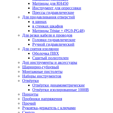
Матрицы для RH450
Инструмент для опрессовки
Прессы гидравлические
Для продавливания отверстий
в шинах
в стенках шкафов
Матрицы Tristar + (PG9-PG48)
Для резки кабеля и проводов
Головки гидравлические
Ручной гидравлический
Для снятия изоляции
Оболочка ПВХ
Сшитый полиэтилен
Доп инструменты и аксессуары
Шарнирно-губцевый
Монтажные пистолеты
Наборы инструментов
Отвёртки
Отвёртки динамометрические
Отвёртки изолированные 1000В
Пинцеты
Пробники напряжения
Прочий
Рукоятка-держатель с ключами
Сверла