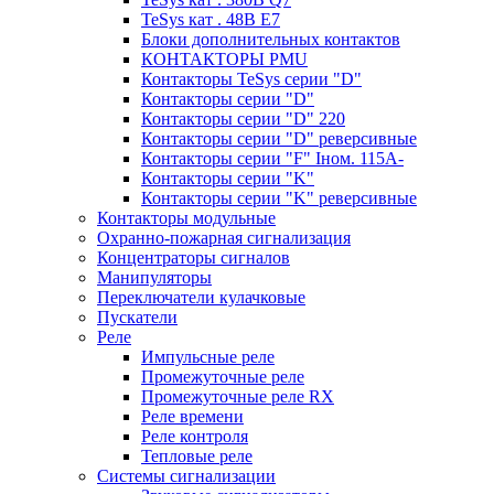
TeSys кат . 48В E7
Блоки дополнительных контактов
КОНТАКТОРЫ PMU
Контакторы TeSys серии "D"
Контакторы серии "D"
Контакторы серии "D" 220
Контакторы серии "D" реверсивные
Контакторы серии "F" Iном. 115А-
Контакторы серии "K"
Контакторы серии "K" реверсивные
Контакторы модульные
Охранно-пожарная сигнализация
Концентраторы сигналов
Манипуляторы
Переключатели кулачковые
Пускатели
Реле
Импульсные реле
Промежуточные реле
Промежуточные реле RX
Реле времени
Реле контроля
Тепловые реле
Системы сигнализации