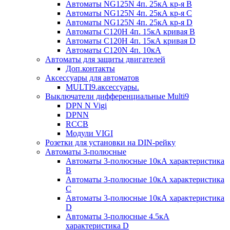
Автоматы NG125N 4п. 25кА кр-я B
Автоматы NG125N 4п. 25кА кр-я C
Автоматы NG125N 4п. 25кА кр-я D
Автоматы С120H 4п. 15кА кривая B
Автоматы С120H 4п. 15кА кривая D
Автоматы С120N 4п. 10кА
Автоматы для защиты двигателей
Доп.контакты
Аксессуары для автоматов
MULTI9.аксессуары.
Выключатели дифференциальные Multi9
DPN N Vigi
DPNN
RCCB
Модули VIGI
Розетки для установки на DIN-рейку
Автоматы 3-полюсные
Автоматы 3-полюсные 10кА характеристика
B
Автоматы 3-полюсные 10кА характеристика
C
Автоматы 3-полюсные 10кА характеристика
D
Автоматы 3-полюсные 4.5кА
характеристика D