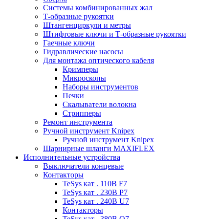
Системы комбинированных жал
Т-образные рукоятки
Штангенциркули и метры
Штифтовые ключи и Т-образные рукоятки
Гаечные ключи
Гидравлические насосы
Для монтажа оптического кабеля
Кримперы
Микроскопы
Наборы инструментов
Печки
Скалыватели волокна
Стрипперы
Ремонт инструмента
Ручной инструмент Knipex
Ручной инструмент Knipex
Шарнирные шланги MAXIFLEX
Исполнительные устройства
Выключатели концевые
Контакторы
TeSys кат . 110В F7
TeSys кат . 230В P7
TeSys кат . 240В U7
Контакторы
TeSys кат . 380В Q7