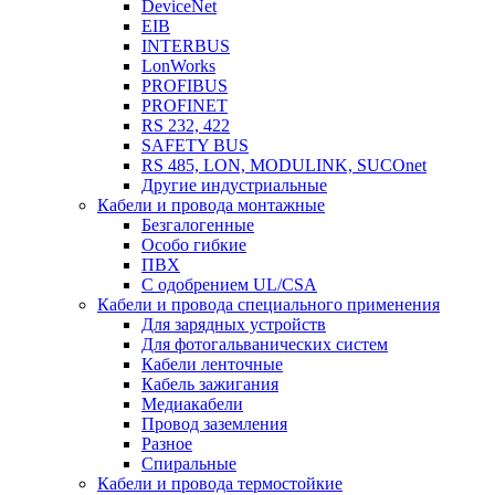
DeviceNet
EIB
INTERBUS
LonWorks
PROFIBUS
PROFINET
RS 232, 422
SAFETY BUS
RS 485, LON, MODULINK, SUCOnet
Другие индустриальные
Кабели и провода монтажные
Безгалогенные
Особо гибкие
ПВХ
С одобрением UL/CSA
Кабели и провода специального применения
Для зарядных устройств
Для фотогальванических систем
Кабели ленточные
Кабель зажигания
Медиакабели
Провод заземления
Разное
Спиральные
Кабели и провода термостойкие