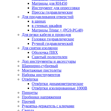
Матрицы для RH450
Инструмент для опрессовки
Прессы гидравлические
Для продавливания отверстий
в шинах
в стенках шкафов
Матрицы Tristar + (PG9-PG48)
Для резки кабеля и проводов
Головки гидравлические
Ручной гидравлический
Для снятия изоляции
Оболочка ПВХ
Сшитый полиэтилен
Доп инструменты и аксессуары
Шарнирно-губцевый
Монтажные пистолеты
Наборы инструментов
Отвёртки
Отвёртки динамометрические
Отвёртки изолированные 1000В
Пинцеты
Пробники напряжения
Прочий
Рукоятка-держатель с ключами
Сверла