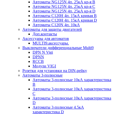
Автоматы NG125N 4п. 25кА кр-я B
Автоматы NG125N 4п. 25кА кр-я C
Автоматы NG125N 4п. 25кА кр-я D
Автоматы С120H 4п. 15кА кривая B
Автоматы С120H 4п. 15кА кривая D
Автоматы С120N 4п. 10кА
Автоматы для защиты двигателей
Доп.контакты
Аксессуары для автоматов
MULTI9.аксессуары.
Выключатели дифференциальные Multi9
DPN N Vigi
DPNN
RCCB
Модули VIGI
Розетки для установки на DIN-рейку
Автоматы 3-полюсные
Автоматы 3-полюсные 10кА характеристика
B
Автоматы 3-полюсные 10кА характеристика
C
Автоматы 3-полюсные 10кА характеристика
D
Автоматы 3-полюсные 4.5кА
характеристика D