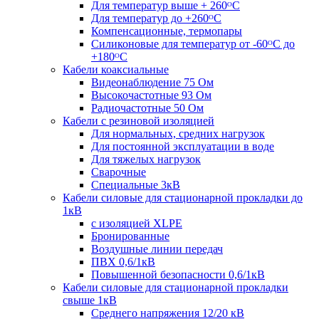
Для температур выше + 260ᴼС
Для температур до +260ᴼС
Компенсационные, термопары
Силиконовые для температур от -60ᴼC до
+180ᴼС
Кабели коаксиальные
Видеонаблюдение 75 Ом
Высокочастотные 93 Ом
Радиочастотные 50 Ом
Кабели с резиновой изоляцией
Для нормальных, средних нагрузок
Для постоянной эксплуатации в воде
Для тяжелых нагрузок
Сварочные
Специальные 3кВ
Кабели силовые для стационарной прокладки до
1кВ
c изоляцией XLPE
Бронированные
Воздушные линии передач
ПВХ 0,6/1кВ
Повышенной безопасности 0,6/1кВ
Кабели силовые для стационарной прокладки
свыше 1кВ
Среднего напряжения 12/20 кВ