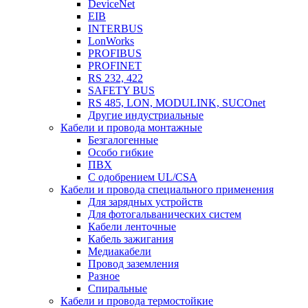
DeviceNet
EIB
INTERBUS
LonWorks
PROFIBUS
PROFINET
RS 232, 422
SAFETY BUS
RS 485, LON, MODULINK, SUCOnet
Другие индустриальные
Кабели и провода монтажные
Безгалогенные
Особо гибкие
ПВХ
С одобрением UL/CSA
Кабели и провода специального применения
Для зарядных устройств
Для фотогальванических систем
Кабели ленточные
Кабель зажигания
Медиакабели
Провод заземления
Разное
Спиральные
Кабели и провода термостойкие