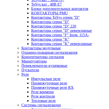
TeSys кат . 48В E7
Блоки дополнительных контактов
КОНТАКТОРЫ PMU
Контакторы TeSys серии "D"
Контакторы серии "D"
Контакторы серии "D" 220
Контакторы серии "D" реверсивные
Контакторы серии "F" Iном. 115А-
Контакторы серии "K"
Контакторы серии "K" реверсивные
Контакторы модульные
Охранно-пожарная сигнализация
Концентраторы сигналов
Манипуляторы
Переключатели кулачковые
Пускатели
Реле
Импульсные реле
Промежуточные реле
Промежуточные реле RX
Реле времени
Реле контроля
Тепловые реле
Системы сигнализации