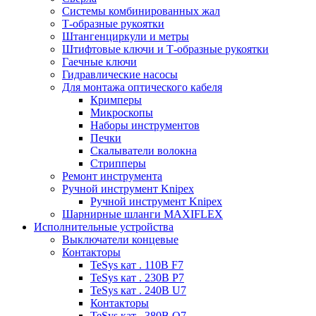
Системы комбинированных жал
Т-образные рукоятки
Штангенциркули и метры
Штифтовые ключи и Т-образные рукоятки
Гаечные ключи
Гидравлические насосы
Для монтажа оптического кабеля
Кримперы
Микроскопы
Наборы инструментов
Печки
Скалыватели волокна
Стрипперы
Ремонт инструмента
Ручной инструмент Knipex
Ручной инструмент Knipex
Шарнирные шланги MAXIFLEX
Исполнительные устройства
Выключатели концевые
Контакторы
TeSys кат . 110В F7
TeSys кат . 230В P7
TeSys кат . 240В U7
Контакторы
TeSys кат . 380В Q7