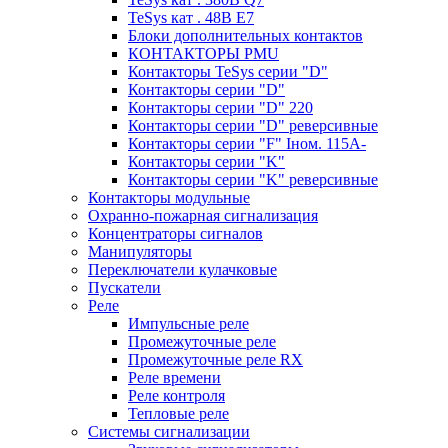
TeSys кат . 48В E7
Блоки дополнительных контактов
КОНТАКТОРЫ PMU
Контакторы TeSys серии "D"
Контакторы серии "D"
Контакторы серии "D" 220
Контакторы серии "D" реверсивные
Контакторы серии "F" Iном. 115А-
Контакторы серии "K"
Контакторы серии "K" реверсивные
Контакторы модульные
Охранно-пожарная сигнализация
Концентраторы сигналов
Манипуляторы
Переключатели кулачковые
Пускатели
Реле
Импульсные реле
Промежуточные реле
Промежуточные реле RX
Реле времени
Реле контроля
Тепловые реле
Системы сигнализации