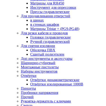
Матрицы для RH450
Инструмент для опрессовки
Прессы гидравлические
Для продавливания отверстий
в шинах
в стенках шкафов
Матрицы Tristar + (PG9-PG48)
Для резки кабеля и проводов
Головки гидравлические
Ручной гидравлический
Для снятия изоляции
Оболочка ПВХ
Сшитый полиэтилен
Доп инструменты и аксессуары
Шарнирно-губцевый
Монтажные пистолеты
Наборы инструментов
Отвёртки
Отвёртки динамометрические
Отвёртки изолированные 1000В
Пинцеты
Пробники напряжения
Прочий
Рукоятка-держатель с ключами
Сверла