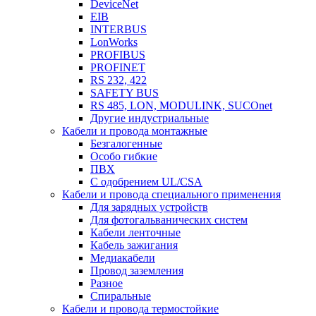
DeviceNet
EIB
INTERBUS
LonWorks
PROFIBUS
PROFINET
RS 232, 422
SAFETY BUS
RS 485, LON, MODULINK, SUCOnet
Другие индустриальные
Кабели и провода монтажные
Безгалогенные
Особо гибкие
ПВХ
С одобрением UL/CSA
Кабели и провода специального применения
Для зарядных устройств
Для фотогальванических систем
Кабели ленточные
Кабель зажигания
Медиакабели
Провод заземления
Разное
Спиральные
Кабели и провода термостойкие