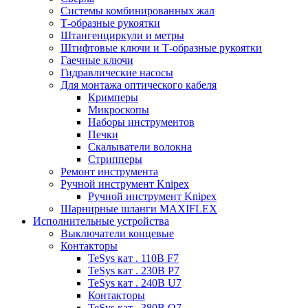
Системы комбинированных жал
Т-образные рукоятки
Штангенциркули и метры
Штифтовые ключи и Т-образные рукоятки
Гаечные ключи
Гидравлические насосы
Для монтажа оптического кабеля
Кримперы
Микроскопы
Наборы инструментов
Печки
Скалыватели волокна
Стрипперы
Ремонт инструмента
Ручной инструмент Knipex
Ручной инструмент Knipex
Шарнирные шланги MAXIFLEX
Исполнительные устройства
Выключатели концевые
Контакторы
TeSys кат . 110В F7
TeSys кат . 230В P7
TeSys кат . 240В U7
Контакторы
TeSys кат . 380В Q7