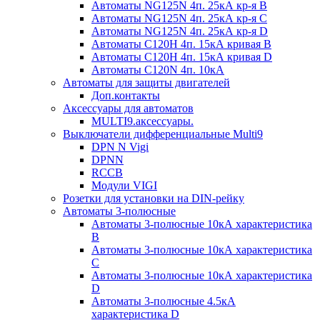
Автоматы NG125N 4п. 25кА кр-я B
Автоматы NG125N 4п. 25кА кр-я C
Автоматы NG125N 4п. 25кА кр-я D
Автоматы С120H 4п. 15кА кривая B
Автоматы С120H 4п. 15кА кривая D
Автоматы С120N 4п. 10кА
Автоматы для защиты двигателей
Доп.контакты
Аксессуары для автоматов
MULTI9.аксессуары.
Выключатели дифференциальные Multi9
DPN N Vigi
DPNN
RCCB
Модули VIGI
Розетки для установки на DIN-рейку
Автоматы 3-полюсные
Автоматы 3-полюсные 10кА характеристика
B
Автоматы 3-полюсные 10кА характеристика
C
Автоматы 3-полюсные 10кА характеристика
D
Автоматы 3-полюсные 4.5кА
характеристика D