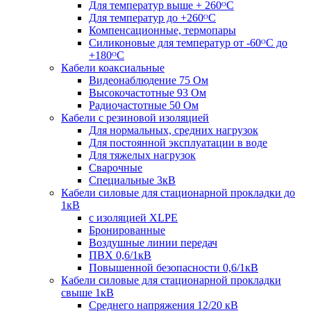
Для температур выше + 260ᴼС
Для температур до +260ᴼС
Компенсационные, термопары
Силиконовые для температур от -60ᴼC до
+180ᴼС
Кабели коаксиальные
Видеонаблюдение 75 Ом
Высокочастотные 93 Ом
Радиочастотные 50 Ом
Кабели с резиновой изоляцией
Для нормальных, средних нагрузок
Для постоянной эксплуатации в воде
Для тяжелых нагрузок
Сварочные
Специальные 3кВ
Кабели силовые для стационарной прокладки до
1кВ
c изоляцией XLPE
Бронированные
Воздушные линии передач
ПВХ 0,6/1кВ
Повышенной безопасности 0,6/1кВ
Кабели силовые для стационарной прокладки
свыше 1кВ
Среднего напряжения 12/20 кВ