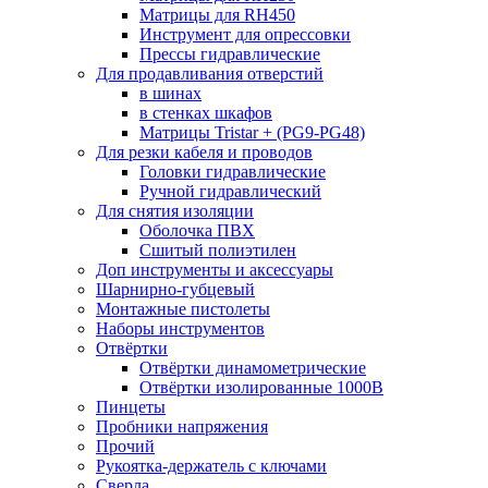
Матрицы для RH450
Инструмент для опрессовки
Прессы гидравлические
Для продавливания отверстий
в шинах
в стенках шкафов
Матрицы Tristar + (PG9-PG48)
Для резки кабеля и проводов
Головки гидравлические
Ручной гидравлический
Для снятия изоляции
Оболочка ПВХ
Сшитый полиэтилен
Доп инструменты и аксессуары
Шарнирно-губцевый
Монтажные пистолеты
Наборы инструментов
Отвёртки
Отвёртки динамометрические
Отвёртки изолированные 1000В
Пинцеты
Пробники напряжения
Прочий
Рукоятка-держатель с ключами
Сверла