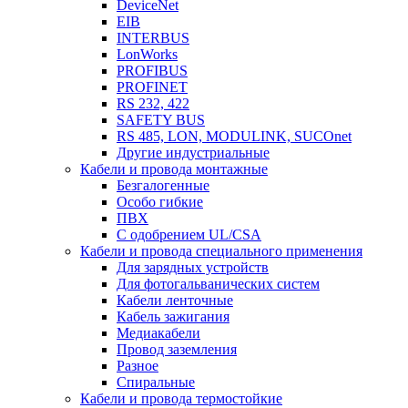
DeviceNet
EIB
INTERBUS
LonWorks
PROFIBUS
PROFINET
RS 232, 422
SAFETY BUS
RS 485, LON, MODULINK, SUCOnet
Другие индустриальные
Кабели и провода монтажные
Безгалогенные
Особо гибкие
ПВХ
С одобрением UL/CSA
Кабели и провода специального применения
Для зарядных устройств
Для фотогальванических систем
Кабели ленточные
Кабель зажигания
Медиакабели
Провод заземления
Разное
Спиральные
Кабели и провода термостойкие