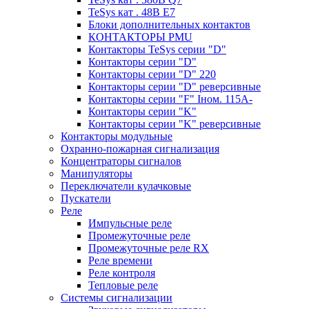
TeSys кат . 48В E7
Блоки дополнительных контактов
КОНТАКТОРЫ PMU
Контакторы TeSys серии "D"
Контакторы серии "D"
Контакторы серии "D" 220
Контакторы серии "D" реверсивные
Контакторы серии "F" Iном. 115А-
Контакторы серии "K"
Контакторы серии "K" реверсивные
Контакторы модульные
Охранно-пожарная сигнализация
Концентраторы сигналов
Манипуляторы
Переключатели кулачковые
Пускатели
Реле
Импульсные реле
Промежуточные реле
Промежуточные реле RX
Реле времени
Реле контроля
Тепловые реле
Системы сигнализации