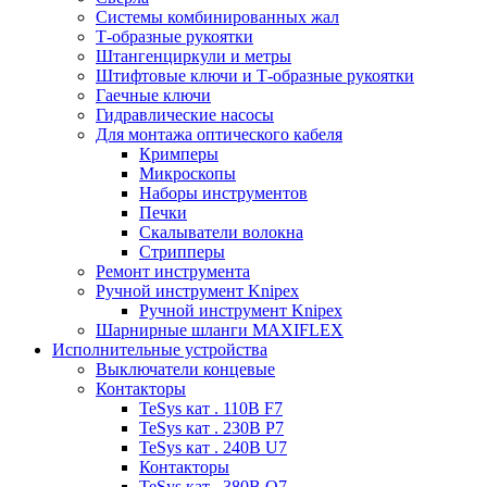
Системы комбинированных жал
Т-образные рукоятки
Штангенциркули и метры
Штифтовые ключи и Т-образные рукоятки
Гаечные ключи
Гидравлические насосы
Для монтажа оптического кабеля
Кримперы
Микроскопы
Наборы инструментов
Печки
Скалыватели волокна
Стрипперы
Ремонт инструмента
Ручной инструмент Knipex
Ручной инструмент Knipex
Шарнирные шланги MAXIFLEX
Исполнительные устройства
Выключатели концевые
Контакторы
TeSys кат . 110В F7
TeSys кат . 230В P7
TeSys кат . 240В U7
Контакторы
TeSys кат . 380В Q7