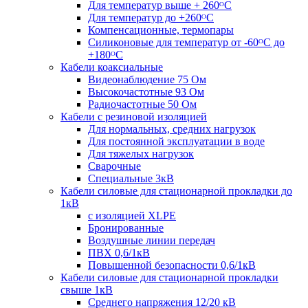
Для температур выше + 260ᴼС
Для температур до +260ᴼС
Компенсационные, термопары
Силиконовые для температур от -60ᴼC до
+180ᴼС
Кабели коаксиальные
Видеонаблюдение 75 Ом
Высокочастотные 93 Ом
Радиочастотные 50 Ом
Кабели с резиновой изоляцией
Для нормальных, средних нагрузок
Для постоянной эксплуатации в воде
Для тяжелых нагрузок
Сварочные
Специальные 3кВ
Кабели силовые для стационарной прокладки до
1кВ
c изоляцией XLPE
Бронированные
Воздушные линии передач
ПВХ 0,6/1кВ
Повышенной безопасности 0,6/1кВ
Кабели силовые для стационарной прокладки
свыше 1кВ
Среднего напряжения 12/20 кВ