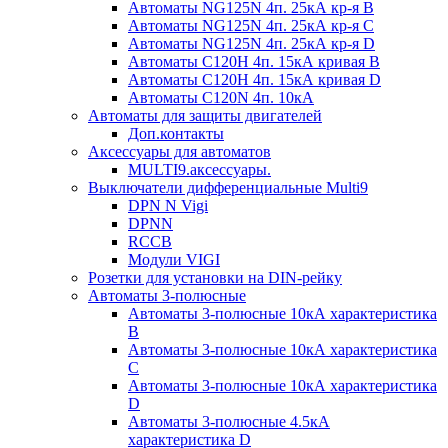
Автоматы NG125N 4п. 25кА кр-я B
Автоматы NG125N 4п. 25кА кр-я C
Автоматы NG125N 4п. 25кА кр-я D
Автоматы С120H 4п. 15кА кривая B
Автоматы С120H 4п. 15кА кривая D
Автоматы С120N 4п. 10кА
Автоматы для защиты двигателей
Доп.контакты
Аксессуары для автоматов
MULTI9.аксессуары.
Выключатели дифференциальные Multi9
DPN N Vigi
DPNN
RCCB
Модули VIGI
Розетки для установки на DIN-рейку
Автоматы 3-полюсные
Автоматы 3-полюсные 10кА характеристика
B
Автоматы 3-полюсные 10кА характеристика
C
Автоматы 3-полюсные 10кА характеристика
D
Автоматы 3-полюсные 4.5кА
характеристика D