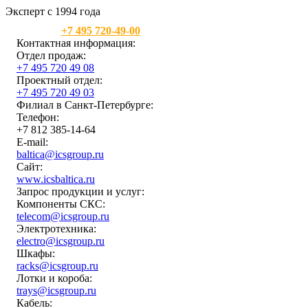
Эксперт с 1994 года
Москва:
+7 495 720-49-00
Контактная информация:
Отдел продаж:
+7 495 720 49 08
Проектный отдел:
+7 495 720 49 03
Филиал в Санкт-Петербурге:
Телефон:
+7 812 385-14-64
E-mail:
baltica@icsgroup.ru
Сайт:
www.icsbaltica.ru
Запрос продукции и услуг:
Компоненты СКС:
telecom@icsgroup.ru
Электротехника:
electro@icsgroup.ru
Шкафы:
racks@icsgroup.ru
Лотки и короба:
trays@icsgroup.ru
Кабель: