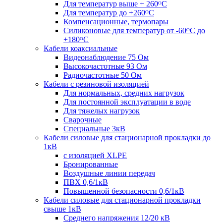
Для температур выше + 260ᴼС
Для температур до +260ᴼС
Компенсационные, термопары
Силиконовые для температур от -60ᴼC до
+180ᴼС
Кабели коаксиальные
Видеонаблюдение 75 Ом
Высокочастотные 93 Ом
Радиочастотные 50 Ом
Кабели с резиновой изоляцией
Для нормальных, средних нагрузок
Для постоянной эксплуатации в воде
Для тяжелых нагрузок
Сварочные
Специальные 3кВ
Кабели силовые для стационарной прокладки до
1кВ
c изоляцией XLPE
Бронированные
Воздушные линии передач
ПВХ 0,6/1кВ
Повышенной безопасности 0,6/1кВ
Кабели силовые для стационарной прокладки
свыше 1кВ
Среднего напряжения 12/20 кВ