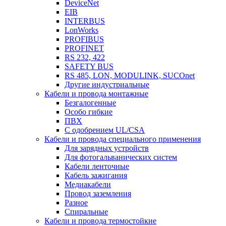
DeviceNet
EIB
INTERBUS
LonWorks
PROFIBUS
PROFINET
RS 232, 422
SAFETY BUS
RS 485, LON, MODULINK, SUCOnet
Другие индустриальные
Кабели и провода монтажные
Безгалогенные
Особо гибкие
ПВХ
С одобрением UL/CSA
Кабели и провода специального применения
Для зарядных устройств
Для фотогальванических систем
Кабели ленточные
Кабель зажигания
Медиакабели
Провод заземления
Разное
Спиральные
Кабели и провода термостойкие