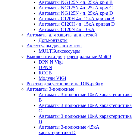
Автоматы NG125N 4п. 25кА кр-я B
Автоматы NG125N 4п. 25кА кр-я C
Автоматы NG125N 4п. 25кА кр-я D
Автоматы С120H 4п. 15кА кривая B
Автоматы С120H 4п. 15кА кривая D
Автоматы С120N 4п. 10кА
Автоматы для защиты двигателей
Доп.контакты
Аксессуары для автоматов
MULTI9.аксессуары.
Выключатели дифференциальные Multi9
DPN N Vigi
DPNN
RCCB
Модули VIGI
Розетки для установки на DIN-рейку
Автоматы 3-полюсные
Автоматы 3-полюсные 10кА характеристика
B
Автоматы 3-полюсные 10кА характеристика
C
Автоматы 3-полюсные 10кА характеристика
D
Автоматы 3-полюсные 4.5кА
характеристика D