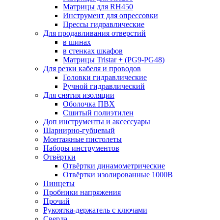
Матрицы для RH450
Инструмент для опрессовки
Прессы гидравлические
Для продавливания отверстий
в шинах
в стенках шкафов
Матрицы Tristar + (PG9-PG48)
Для резки кабеля и проводов
Головки гидравлические
Ручной гидравлический
Для снятия изоляции
Оболочка ПВХ
Сшитый полиэтилен
Доп инструменты и аксессуары
Шарнирно-губцевый
Монтажные пистолеты
Наборы инструментов
Отвёртки
Отвёртки динамометрические
Отвёртки изолированные 1000В
Пинцеты
Пробники напряжения
Прочий
Рукоятка-держатель с ключами
Сверла