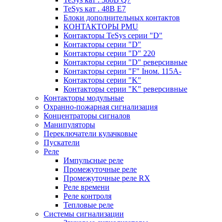
TeSys кат . 48В E7
Блоки дополнительных контактов
КОНТАКТОРЫ PMU
Контакторы TeSys серии "D"
Контакторы серии "D"
Контакторы серии "D" 220
Контакторы серии "D" реверсивные
Контакторы серии "F" Iном. 115А-
Контакторы серии "K"
Контакторы серии "K" реверсивные
Контакторы модульные
Охранно-пожарная сигнализация
Концентраторы сигналов
Манипуляторы
Переключатели кулачковые
Пускатели
Реле
Импульсные реле
Промежуточные реле
Промежуточные реле RX
Реле времени
Реле контроля
Тепловые реле
Системы сигнализации