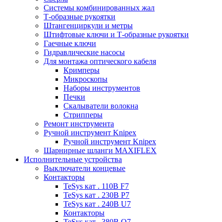
Системы комбинированных жал
Т-образные рукоятки
Штангенциркули и метры
Штифтовые ключи и Т-образные рукоятки
Гаечные ключи
Гидравлические насосы
Для монтажа оптического кабеля
Кримперы
Микроскопы
Наборы инструментов
Печки
Скалыватели волокна
Стрипперы
Ремонт инструмента
Ручной инструмент Knipex
Ручной инструмент Knipex
Шарнирные шланги MAXIFLEX
Исполнительные устройства
Выключатели концевые
Контакторы
TeSys кат . 110В F7
TeSys кат . 230В P7
TeSys кат . 240В U7
Контакторы
TeSys кат . 380В Q7