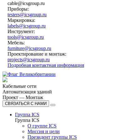
cable@icsgroup.ru
Приборы:
testers@icsgroup.ru
Маркировка:
labels@icsgroup.ru
Инструмент:
tools@icsgroup.ru
Мебель:
furniture@icsgroup.ru
Проектирование и монтаж:
projects@icsgroup.ru
Подробная контактная информация
Кабельные сети
Автоматизация зданий
Проект — Монтаж
СВЯЗАТЬСЯ С НАМИ
Группа ICS
Группа ICS
О группе ICS
Миссия и цели
Президент группы ICS