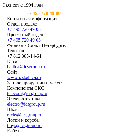
Эксперт с 1994 года
Москва:
+7 495 720-49-00
Контактная информация:
Отдел продаж:
+7 495 720 49 08
Проектный отдел:
+7 495 720 49 03
Филиал в Санкт-Петербурге:
Телефон:
+7 812 385-14-64
E-mail:
baltica@icsgroup.ru
Сайт:
www.icsbaltica.ru
Запрос продукции и услуг:
Компоненты СКС:
telecom@icsgroup.ru
Электротехника:
electro@icsgroup.ru
Шкафы:
racks@icsgroup.ru
Лотки и короба:
trays@icsgroup.ru
Кабель: