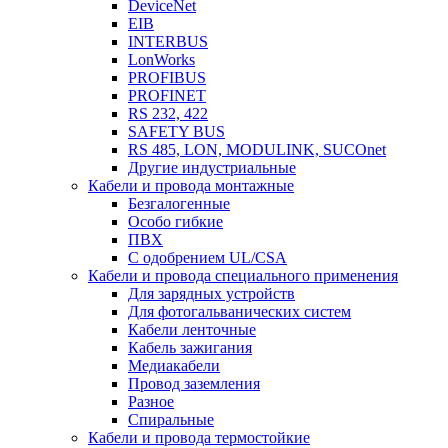
DeviceNet
EIB
INTERBUS
LonWorks
PROFIBUS
PROFINET
RS 232, 422
SAFETY BUS
RS 485, LON, MODULINK, SUCOnet
Другие индустриальные
Кабели и провода монтажные
Безгалогенные
Особо гибкие
ПВХ
С одобрением UL/CSA
Кабели и провода специального применения
Для зарядных устройств
Для фотогальванических систем
Кабели ленточные
Кабель зажигания
Медиакабели
Провод заземления
Разное
Спиральные
Кабели и провода термостойкие