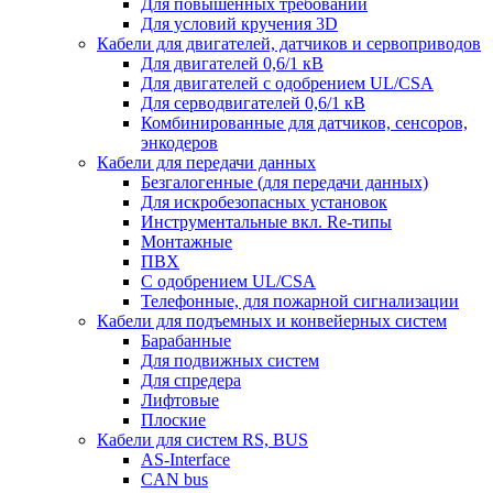
Для повышенных требований
Для условий кручения 3D
Кабели для двигателей, датчиков и сервоприводов
Для двигателей 0,6/1 кВ
Для двигателей с одобрением UL/CSA
Для серводвигателей 0,6/1 кВ
Комбинированные для датчиков, cенсоров,
энкодеров
Кабели для передачи данных
Безгалогенные (для передачи данных)
Для искробезопасных установок
Инструментальные вкл. Re-типы
Монтажные
ПВХ
С одобрением UL/CSA
Телефонные, для пожарной сигнализации
Кабели для подъемных и конвейерных систем
Барабанные
Для подвижных систем
Для спредера
Лифтовые
Плоские
Кабели для систем RS, BUS
AS-Interface
CAN bus