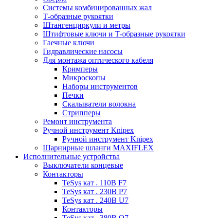
Системы комбинированных жал
Т-образные рукоятки
Штангенциркули и метры
Штифтовые ключи и Т-образные рукоятки
Гаечные ключи
Гидравлические насосы
Для монтажа оптического кабеля
Кримперы
Микроскопы
Наборы инструментов
Печки
Скалыватели волокна
Стрипперы
Ремонт инструмента
Ручной инструмент Knipex
Ручной инструмент Knipex
Шарнирные шланги MAXIFLEX
Исполнительные устройства
Выключатели концевые
Контакторы
TeSys кат . 110В F7
TeSys кат . 230В P7
TeSys кат . 240В U7
Контакторы
TeSys кат . 380В Q7