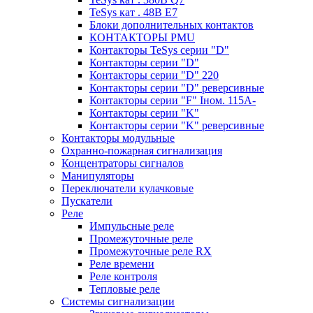
TeSys кат . 48В E7
Блоки дополнительных контактов
КОНТАКТОРЫ PMU
Контакторы TeSys серии "D"
Контакторы серии "D"
Контакторы серии "D" 220
Контакторы серии "D" реверсивные
Контакторы серии "F" Iном. 115А-
Контакторы серии "K"
Контакторы серии "K" реверсивные
Контакторы модульные
Охранно-пожарная сигнализация
Концентраторы сигналов
Манипуляторы
Переключатели кулачковые
Пускатели
Реле
Импульсные реле
Промежуточные реле
Промежуточные реле RX
Реле времени
Реле контроля
Тепловые реле
Системы сигнализации