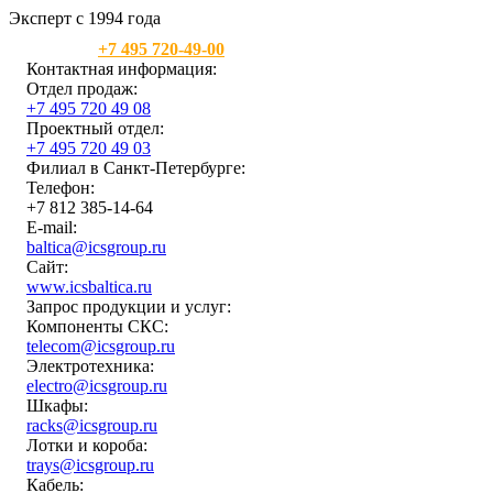
Эксперт с 1994 года
Москва:
+7 495 720-49-00
Контактная информация:
Отдел продаж:
+7 495 720 49 08
Проектный отдел:
+7 495 720 49 03
Филиал в Санкт-Петербурге:
Телефон:
+7 812 385-14-64
E-mail:
baltica@icsgroup.ru
Сайт:
www.icsbaltica.ru
Запрос продукции и услуг:
Компоненты СКС:
telecom@icsgroup.ru
Электротехника:
electro@icsgroup.ru
Шкафы:
racks@icsgroup.ru
Лотки и короба:
trays@icsgroup.ru
Кабель: