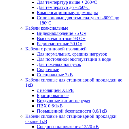
Для температур выше + 260ᴼС
Для температур до +260ᴼС
Компенсационные, термопары
Силиконовые для температур от -60ᴼC до
+180ᴼС
Кабели коаксиальные
Видеонаблюдение 75 Ом
Высокочастотные 93 Ом
Радиочастотные 50 Ом
Кабели с резиновой изоляцией
Для нормальных, средних нагрузок
Для постоянной эксплуатации в воде
Для тяжелых нагрузок
Сварочные
Специальные 3кВ
Кабели силовые для стационарной прокладки до
1кВ
c изоляцией XLPE
Бронированные
Воздушные линии передач
ПВХ 0,6/1кВ
Повышенной безопасности 0,6/1кВ
Кабели силовые для стационарной прокладки
свыше 1кВ
Среднего напряжения 12/20 кВ