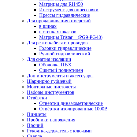
Матрицы для RH450
Инструмент для опрессовки
Прессы гидравлические
Для продавливания отверстий
в шинах
в стенках шкафов
Матрицы Tristar + (PG9-PG48)
Для резки кабеля и проводов
Головки гидравлические
Ручной гидравлический
Для снятия изоляции
Оболочка ПВХ
Сшитый полиэтилен
Доп инструменты и аксессуары
Шарнирно-губцевый
Монтажные пистолеты
Наборы инструментов
Отвёртки
Отвёртки динамометрические
Отвёртки изолированные 1000В
Пинцеты
Пробники напряжения
Прочий
Рукоятка-держатель с ключами
Сверла