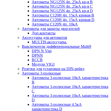
Автоматы NG125N 4п. 25кА кр-я B
Автоматы NG125N 4п. 25кА кр-я C
Автоматы NG125N 4п. 25кА кр-я D
Автоматы С120H 4п. 15кА кривая B
Автоматы С120H 4п. 15кА кривая D
Автоматы С120N 4п. 10кА
Автоматы для защиты двигателей
Доп.контакты
Аксессуары для автоматов
MULTI9.аксессуары.
Выключатели дифференциальные Multi9
DPN N Vigi
DPNN
RCCB
Модули VIGI
Розетки для установки на DIN-рейку
Автоматы 3-полюсные
Автоматы 3-полюсные 10кА характеристика
B
Автоматы 3-полюсные 10кА характеристика
C
Автоматы 3-полюсные 10кА характеристика
D
Автоматы 3-полюсные 4.5кА
характеристика D