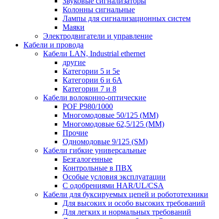
Звуковые сигнализаторы
Колонны сигнальные
Лампы для сигнализационных систем
Маяки
Электродвигатели и управление
Кабели и провода
Кабели LAN, Industrial ethernet
другие
Категории 5 и 5е
Категории 6 и 6A
Категории 7 и 8
Кабели волоконно-оптические
POF P980/1000
Многомодовые 50/125 (ММ)
Многомодовые 62,5/125 (ММ)
Прочие
Одномодовые 9/125 (SM)
Кабели гибкие универсальные
Безгалогенные
Контрольные в ПВХ
Особые условия эксплуатации
С одобрениями HAR/UL/CSA
Кабели для буксируемых цепей и робототехники
Для высоких и особо высоких требований
Для легких и нормальных требований