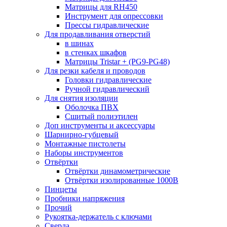
Матрицы для RH450
Инструмент для опрессовки
Прессы гидравлические
Для продавливания отверстий
в шинах
в стенках шкафов
Матрицы Tristar + (PG9-PG48)
Для резки кабеля и проводов
Головки гидравлические
Ручной гидравлический
Для снятия изоляции
Оболочка ПВХ
Сшитый полиэтилен
Доп инструменты и аксессуары
Шарнирно-губцевый
Монтажные пистолеты
Наборы инструментов
Отвёртки
Отвёртки динамометрические
Отвёртки изолированные 1000В
Пинцеты
Пробники напряжения
Прочий
Рукоятка-держатель с ключами
Сверла