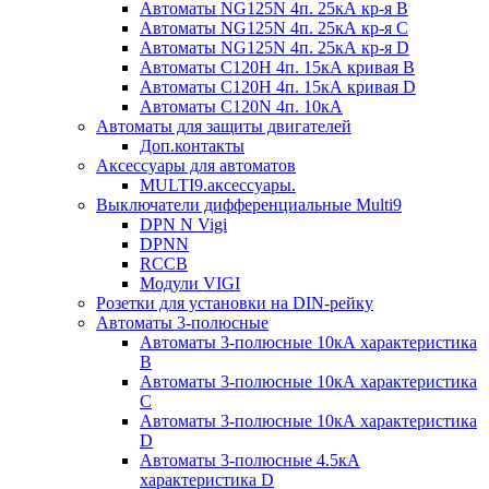
Автоматы NG125N 4п. 25кА кр-я B
Автоматы NG125N 4п. 25кА кр-я C
Автоматы NG125N 4п. 25кА кр-я D
Автоматы С120H 4п. 15кА кривая B
Автоматы С120H 4п. 15кА кривая D
Автоматы С120N 4п. 10кА
Автоматы для защиты двигателей
Доп.контакты
Аксессуары для автоматов
MULTI9.аксессуары.
Выключатели дифференциальные Multi9
DPN N Vigi
DPNN
RCCB
Модули VIGI
Розетки для установки на DIN-рейку
Автоматы 3-полюсные
Автоматы 3-полюсные 10кА характеристика
B
Автоматы 3-полюсные 10кА характеристика
C
Автоматы 3-полюсные 10кА характеристика
D
Автоматы 3-полюсные 4.5кА
характеристика D