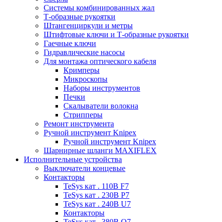
Системы комбинированных жал
Т-образные рукоятки
Штангенциркули и метры
Штифтовые ключи и Т-образные рукоятки
Гаечные ключи
Гидравлические насосы
Для монтажа оптического кабеля
Кримперы
Микроскопы
Наборы инструментов
Печки
Скалыватели волокна
Стрипперы
Ремонт инструмента
Ручной инструмент Knipex
Ручной инструмент Knipex
Шарнирные шланги MAXIFLEX
Исполнительные устройства
Выключатели концевые
Контакторы
TeSys кат . 110В F7
TeSys кат . 230В P7
TeSys кат . 240В U7
Контакторы
TeSys кат . 380В Q7