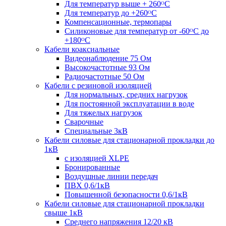
Для температур выше + 260ᴼС
Для температур до +260ᴼС
Компенсационные, термопары
Силиконовые для температур от -60ᴼC до
+180ᴼС
Кабели коаксиальные
Видеонаблюдение 75 Ом
Высокочастотные 93 Ом
Радиочастотные 50 Ом
Кабели с резиновой изоляцией
Для нормальных, средних нагрузок
Для постоянной эксплуатации в воде
Для тяжелых нагрузок
Сварочные
Специальные 3кВ
Кабели силовые для стационарной прокладки до
1кВ
c изоляцией XLPE
Бронированные
Воздушные линии передач
ПВХ 0,6/1кВ
Повышенной безопасности 0,6/1кВ
Кабели силовые для стационарной прокладки
свыше 1кВ
Среднего напряжения 12/20 кВ