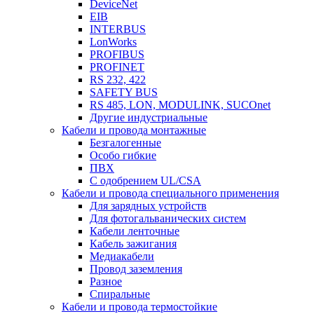
DeviceNet
EIB
INTERBUS
LonWorks
PROFIBUS
PROFINET
RS 232, 422
SAFETY BUS
RS 485, LON, MODULINK, SUCOnet
Другие индустриальные
Кабели и провода монтажные
Безгалогенные
Особо гибкие
ПВХ
С одобрением UL/CSA
Кабели и провода специального применения
Для зарядных устройств
Для фотогальванических систем
Кабели ленточные
Кабель зажигания
Медиакабели
Провод заземления
Разное
Спиральные
Кабели и провода термостойкие