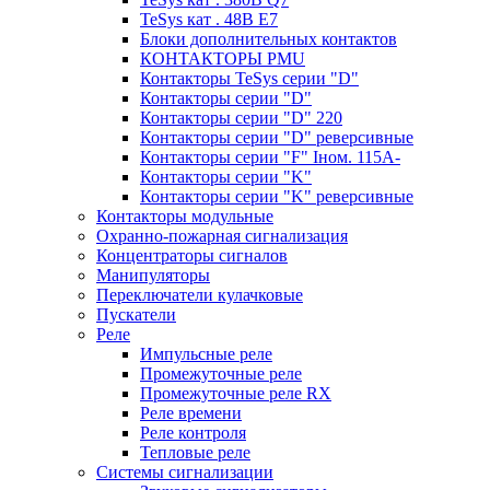
TeSys кат . 48В E7
Блоки дополнительных контактов
КОНТАКТОРЫ PMU
Контакторы TeSys серии "D"
Контакторы серии "D"
Контакторы серии "D" 220
Контакторы серии "D" реверсивные
Контакторы серии "F" Iном. 115А-
Контакторы серии "K"
Контакторы серии "K" реверсивные
Контакторы модульные
Охранно-пожарная сигнализация
Концентраторы сигналов
Манипуляторы
Переключатели кулачковые
Пускатели
Реле
Импульсные реле
Промежуточные реле
Промежуточные реле RX
Реле времени
Реле контроля
Тепловые реле
Системы сигнализации