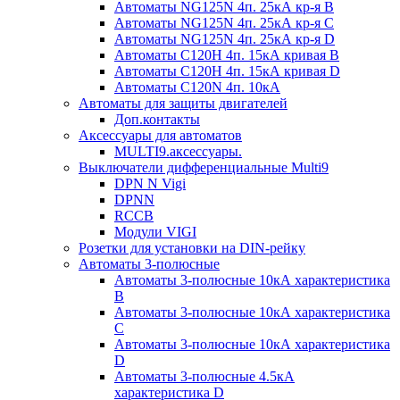
Автоматы NG125N 4п. 25кА кр-я B
Автоматы NG125N 4п. 25кА кр-я C
Автоматы NG125N 4п. 25кА кр-я D
Автоматы С120H 4п. 15кА кривая B
Автоматы С120H 4п. 15кА кривая D
Автоматы С120N 4п. 10кА
Автоматы для защиты двигателей
Доп.контакты
Аксессуары для автоматов
MULTI9.аксессуары.
Выключатели дифференциальные Multi9
DPN N Vigi
DPNN
RCCB
Модули VIGI
Розетки для установки на DIN-рейку
Автоматы 3-полюсные
Автоматы 3-полюсные 10кА характеристика
B
Автоматы 3-полюсные 10кА характеристика
C
Автоматы 3-полюсные 10кА характеристика
D
Автоматы 3-полюсные 4.5кА
характеристика D