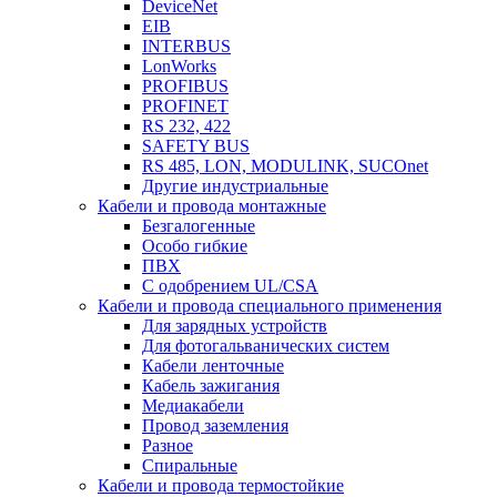
DeviceNet
EIB
INTERBUS
LonWorks
PROFIBUS
PROFINET
RS 232, 422
SAFETY BUS
RS 485, LON, MODULINK, SUCOnet
Другие индустриальные
Кабели и провода монтажные
Безгалогенные
Особо гибкие
ПВХ
С одобрением UL/CSA
Кабели и провода специального применения
Для зарядных устройств
Для фотогальванических систем
Кабели ленточные
Кабель зажигания
Медиакабели
Провод заземления
Разное
Спиральные
Кабели и провода термостойкие