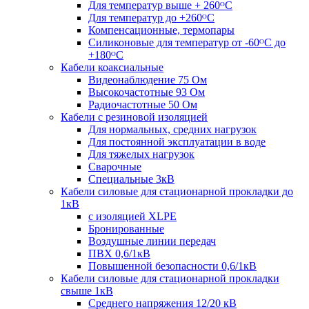
Для температур выше + 260ᴼС
Для температур до +260ᴼС
Компенсационные, термопары
Силиконовые для температур от -60ᴼC до
+180ᴼС
Кабели коаксиальные
Видеонаблюдение 75 Ом
Высокочастотные 93 Ом
Радиочастотные 50 Ом
Кабели с резиновой изоляцией
Для нормальных, средних нагрузок
Для постоянной эксплуатации в воде
Для тяжелых нагрузок
Сварочные
Специальные 3кВ
Кабели силовые для стационарной прокладки до
1кВ
c изоляцией XLPE
Бронированные
Воздушные линии передач
ПВХ 0,6/1кВ
Повышенной безопасности 0,6/1кВ
Кабели силовые для стационарной прокладки
свыше 1кВ
Среднего напряжения 12/20 кВ