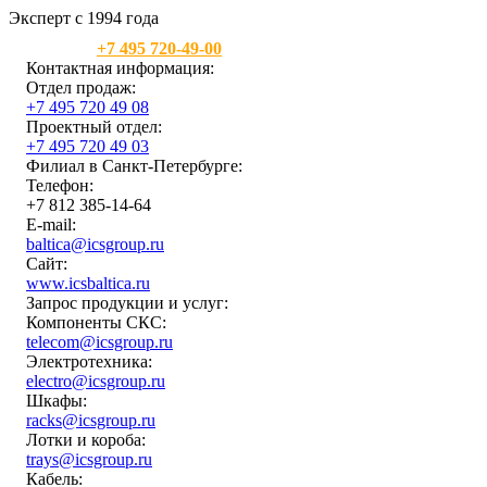
Эксперт с 1994 года
Москва:
+7 495 720-49-00
Контактная информация:
Отдел продаж:
+7 495 720 49 08
Проектный отдел:
+7 495 720 49 03
Филиал в Санкт-Петербурге:
Телефон:
+7 812 385-14-64
E-mail:
baltica@icsgroup.ru
Сайт:
www.icsbaltica.ru
Запрос продукции и услуг:
Компоненты СКС:
telecom@icsgroup.ru
Электротехника:
electro@icsgroup.ru
Шкафы:
racks@icsgroup.ru
Лотки и короба:
trays@icsgroup.ru
Кабель: