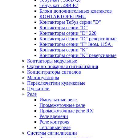
TeSys кат . 48В E7
Блоки дополнительных контактов
КОНТАКТОРЫ PMU
Контакторы TeSys серии "D"
Контакторы серии "D"
Контакторы серии "D" 220
Контакторы серии "D" реверсивные
Контакторы серии "F" Iном. 115А-
Контакторы серии "K"
Контакторы серии "K" реверсивные
Контакторы модульные
Охранно-пожарная сигнализация
Концентраторы сигналов
Манипуляторы
Переключатели кулачковые
Пускатели
Реле
Импульсные реле
Промежуточные реле
Промежуточные реле RX
Реле времени
Реле контроля
Тепловые реле
Системы сигнализации