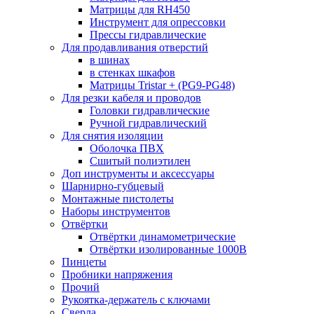
Матрицы для RH450
Инструмент для опрессовки
Прессы гидравлические
Для продавливания отверстий
в шинах
в стенках шкафов
Матрицы Tristar + (PG9-PG48)
Для резки кабеля и проводов
Головки гидравлические
Ручной гидравлический
Для снятия изоляции
Оболочка ПВХ
Сшитый полиэтилен
Доп инструменты и аксессуары
Шарнирно-губцевый
Монтажные пистолеты
Наборы инструментов
Отвёртки
Отвёртки динамометрические
Отвёртки изолированные 1000В
Пинцеты
Пробники напряжения
Прочий
Рукоятка-держатель с ключами
Сверла