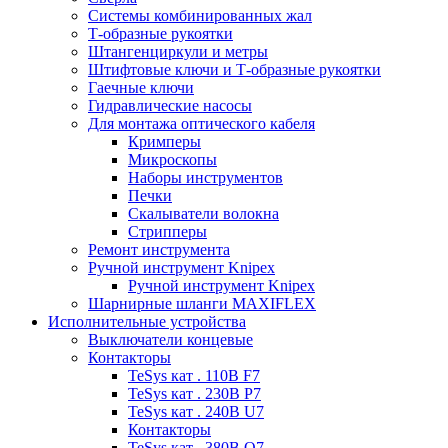
Системы комбинированных жал
Т-образные рукоятки
Штангенциркули и метры
Штифтовые ключи и Т-образные рукоятки
Гаечные ключи
Гидравлические насосы
Для монтажа оптического кабеля
Кримперы
Микроскопы
Наборы инструментов
Печки
Скалыватели волокна
Стрипперы
Ремонт инструмента
Ручной инструмент Knipex
Ручной инструмент Knipex
Шарнирные шланги MAXIFLEX
Исполнительные устройства
Выключатели концевые
Контакторы
TeSys кат . 110В F7
TeSys кат . 230В P7
TeSys кат . 240В U7
Контакторы
TeSys кат . 380В Q7