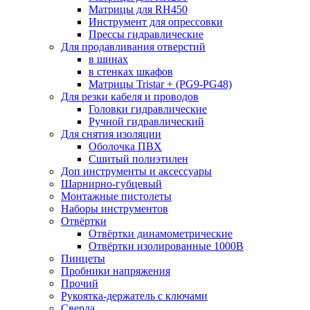
Матрицы для RH450
Инструмент для опрессовки
Прессы гидравлические
Для продавливания отверстий
в шинах
в стенках шкафов
Матрицы Tristar + (PG9-PG48)
Для резки кабеля и проводов
Головки гидравлические
Ручной гидравлический
Для снятия изоляции
Оболочка ПВХ
Сшитый полиэтилен
Доп инструменты и аксессуары
Шарнирно-губцевый
Монтажные пистолеты
Наборы инструментов
Отвёртки
Отвёртки динамометрические
Отвёртки изолированные 1000В
Пинцеты
Пробники напряжения
Прочий
Рукоятка-держатель с ключами
Сверла