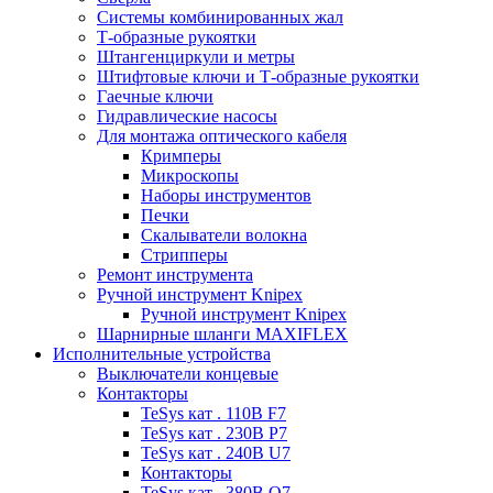
Системы комбинированных жал
Т-образные рукоятки
Штангенциркули и метры
Штифтовые ключи и Т-образные рукоятки
Гаечные ключи
Гидравлические насосы
Для монтажа оптического кабеля
Кримперы
Микроскопы
Наборы инструментов
Печки
Скалыватели волокна
Стрипперы
Ремонт инструмента
Ручной инструмент Knipex
Ручной инструмент Knipex
Шарнирные шланги MAXIFLEX
Исполнительные устройства
Выключатели концевые
Контакторы
TeSys кат . 110В F7
TeSys кат . 230В P7
TeSys кат . 240В U7
Контакторы
TeSys кат . 380В Q7