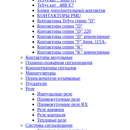
TeSys кат . 48В E7
Блоки дополнительных контактов
КОНТАКТОРЫ PMU
Контакторы TeSys серии "D"
Контакторы серии "D"
Контакторы серии "D" 220
Контакторы серии "D" реверсивные
Контакторы серии "F" Iном. 115А-
Контакторы серии "K"
Контакторы серии "K" реверсивные
Контакторы модульные
Охранно-пожарная сигнализация
Концентраторы сигналов
Манипуляторы
Переключатели кулачковые
Пускатели
Реле
Импульсные реле
Промежуточные реле
Промежуточные реле RX
Реле времени
Реле контроля
Тепловые реле
Системы сигнализации