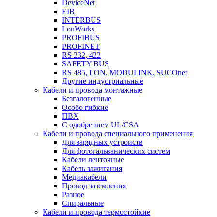
DeviceNet
EIB
INTERBUS
LonWorks
PROFIBUS
PROFINET
RS 232, 422
SAFETY BUS
RS 485, LON, MODULINK, SUCOnet
Другие индустриальные
Кабели и провода монтажные
Безгалогенные
Особо гибкие
ПВХ
С одобрением UL/CSA
Кабели и провода специального применения
Для зарядных устройств
Для фотогальванических систем
Кабели ленточные
Кабель зажигания
Медиакабели
Провод заземления
Разное
Спиральные
Кабели и провода термостойкие