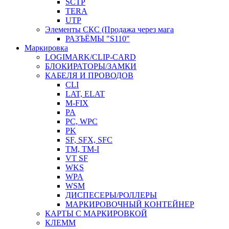
SCTP
TERA
UTP
Элементы СКС (Продажа через мага
РАЗЪЁМЫ "S110"
Маркировка
LOGIMARK/CLIP-CARD
БЛОКИРАТОРЫ/ЗАМКИ
КАБЕЛЯ И ПРОВОДОВ
CLI
LAT, ELAT
M-FIX
PA
PC, WРС
PK
SF, SFX, SFC
TM, TM-I
VT SF
WKS
WPA
WSM
ДИСПЕСЕРЫ/РОЛЛЕРЫ
МАРКИРОВОЧНЫЙ КОНТЕЙНЕР
КАРТЫ С МАРКИРОВКОЙ
КЛЕММ