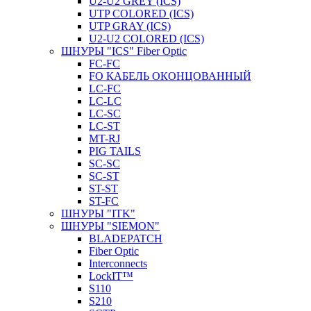
U2-U2 GREY (ICS)
UTP COLORED (ICS)
UTP GRAY (ICS)
U2-U2 COLORED (ICS)
ШНУРЫ "ICS" Fiber Optic
FC-FC
FO КАБЕЛЬ ОКОНЦОВАННЫЙ
LC-FC
LC-LC
LC-SC
LС-ST
MT-RJ
PIG TAILS
SC-SC
SC-ST
ST-ST
ST-FC
ШНУРЫ "ITK"
ШНУРЫ "SIEMON"
BLADEPATCH
Fiber Optic
Interconnects
LockIT™
S110
S210