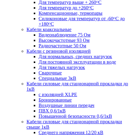
Для температур выше + 260ᴼС
Для температур до +260ᴼС
Компенсационные, термопары
Силиконовые для температур от -60ᴼC до
+180ᴼС
Кабели коаксиальные
Видеонаблюдение 75 Ом
Высокочастотные 93 Ом
Радиочастотные 50 Ом
Кабели с резиновой изоляцией
Для нормальных, средних нагрузок
Для постоянной эксплуатации в воде
Для тяжелых нагрузок
Сварочные
Специальные 3кВ
Кабели силовые для стационарной прокладки до
1кВ
c изоляцией XLPE
Бронированные
Воздушные линии передач
ПВХ 0,6/1кВ
Повышенной безопасности 0,6/1кВ
Кабели силовые для стационарной прокладки
свыше 1кВ
Среднего напряжения 12/20 кВ