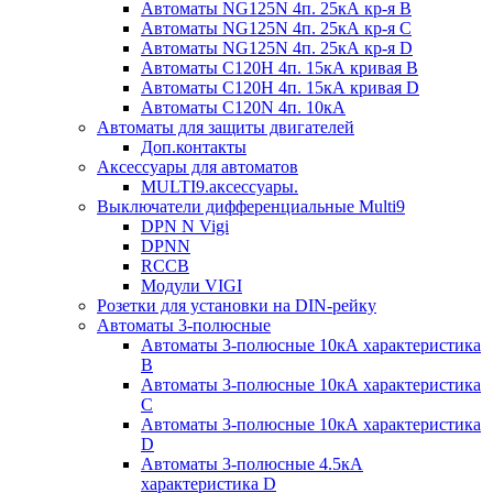
Автоматы NG125N 4п. 25кА кр-я B
Автоматы NG125N 4п. 25кА кр-я C
Автоматы NG125N 4п. 25кА кр-я D
Автоматы С120H 4п. 15кА кривая B
Автоматы С120H 4п. 15кА кривая D
Автоматы С120N 4п. 10кА
Автоматы для защиты двигателей
Доп.контакты
Аксессуары для автоматов
MULTI9.аксессуары.
Выключатели дифференциальные Multi9
DPN N Vigi
DPNN
RCCB
Модули VIGI
Розетки для установки на DIN-рейку
Автоматы 3-полюсные
Автоматы 3-полюсные 10кА характеристика
B
Автоматы 3-полюсные 10кА характеристика
C
Автоматы 3-полюсные 10кА характеристика
D
Автоматы 3-полюсные 4.5кА
характеристика D