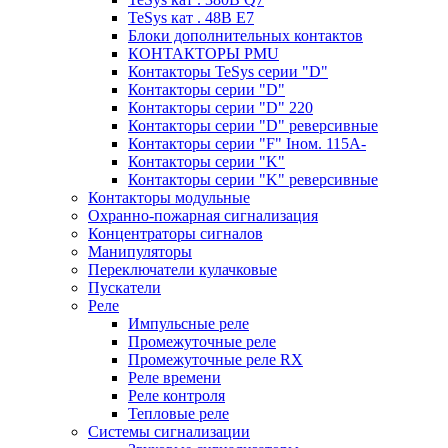
TeSys кат . 48В E7
Блоки дополнительных контактов
КОНТАКТОРЫ PMU
Контакторы TeSys серии "D"
Контакторы серии "D"
Контакторы серии "D" 220
Контакторы серии "D" реверсивные
Контакторы серии "F" Iном. 115А-
Контакторы серии "K"
Контакторы серии "K" реверсивные
Контакторы модульные
Охранно-пожарная сигнализация
Концентраторы сигналов
Манипуляторы
Переключатели кулачковые
Пускатели
Реле
Импульсные реле
Промежуточные реле
Промежуточные реле RX
Реле времени
Реле контроля
Тепловые реле
Системы сигнализации