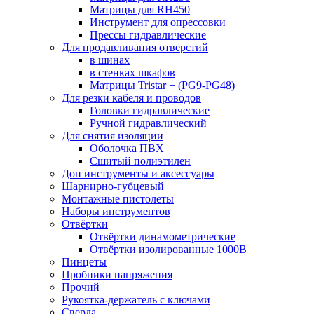
Матрицы для RH450
Инструмент для опрессовки
Прессы гидравлические
Для продавливания отверстий
в шинах
в стенках шкафов
Матрицы Tristar + (PG9-PG48)
Для резки кабеля и проводов
Головки гидравлические
Ручной гидравлический
Для снятия изоляции
Оболочка ПВХ
Сшитый полиэтилен
Доп инструменты и аксессуары
Шарнирно-губцевый
Монтажные пистолеты
Наборы инструментов
Отвёртки
Отвёртки динамометрические
Отвёртки изолированные 1000В
Пинцеты
Пробники напряжения
Прочий
Рукоятка-держатель с ключами
Сверла