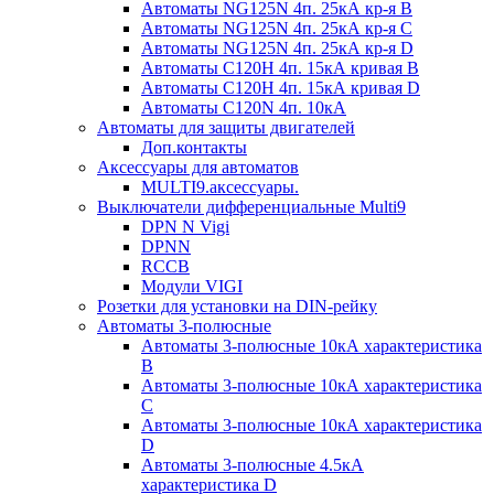
Автоматы NG125N 4п. 25кА кр-я B
Автоматы NG125N 4п. 25кА кр-я C
Автоматы NG125N 4п. 25кА кр-я D
Автоматы С120H 4п. 15кА кривая B
Автоматы С120H 4п. 15кА кривая D
Автоматы С120N 4п. 10кА
Автоматы для защиты двигателей
Доп.контакты
Аксессуары для автоматов
MULTI9.аксессуары.
Выключатели дифференциальные Multi9
DPN N Vigi
DPNN
RCCB
Модули VIGI
Розетки для установки на DIN-рейку
Автоматы 3-полюсные
Автоматы 3-полюсные 10кА характеристика
B
Автоматы 3-полюсные 10кА характеристика
C
Автоматы 3-полюсные 10кА характеристика
D
Автоматы 3-полюсные 4.5кА
характеристика D