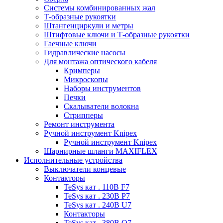
Системы комбинированных жал
Т-образные рукоятки
Штангенциркули и метры
Штифтовые ключи и Т-образные рукоятки
Гаечные ключи
Гидравлические насосы
Для монтажа оптического кабеля
Кримперы
Микроскопы
Наборы инструментов
Печки
Скалыватели волокна
Стрипперы
Ремонт инструмента
Ручной инструмент Knipex
Ручной инструмент Knipex
Шарнирные шланги MAXIFLEX
Исполнительные устройства
Выключатели концевые
Контакторы
TeSys кат . 110В F7
TeSys кат . 230В P7
TeSys кат . 240В U7
Контакторы
TeSys кат . 380В Q7