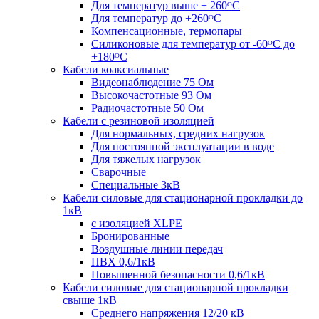
Для температур выше + 260ᴼС
Для температур до +260ᴼС
Компенсационные, термопары
Силиконовые для температур от -60ᴼC до
+180ᴼС
Кабели коаксиальные
Видеонаблюдение 75 Ом
Высокочастотные 93 Ом
Радиочастотные 50 Ом
Кабели с резиновой изоляцией
Для нормальных, средних нагрузок
Для постоянной эксплуатации в воде
Для тяжелых нагрузок
Сварочные
Специальные 3кВ
Кабели силовые для стационарной прокладки до
1кВ
c изоляцией XLPE
Бронированные
Воздушные линии передач
ПВХ 0,6/1кВ
Повышенной безопасности 0,6/1кВ
Кабели силовые для стационарной прокладки
свыше 1кВ
Среднего напряжения 12/20 кВ