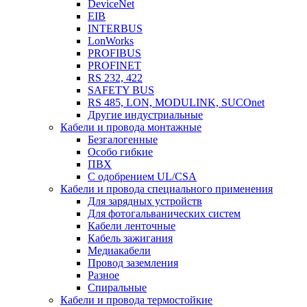
DeviceNet
EIB
INTERBUS
LonWorks
PROFIBUS
PROFINET
RS 232, 422
SAFETY BUS
RS 485, LON, MODULINK, SUCOnet
Другие индустриальные
Кабели и провода монтажные
Безгалогенные
Особо гибкие
ПВХ
С одобрением UL/CSA
Кабели и провода специального применения
Для зарядных устройств
Для фотогальванических систем
Кабели ленточные
Кабель зажигания
Медиакабели
Провод заземления
Разное
Спиральные
Кабели и провода термостойкие