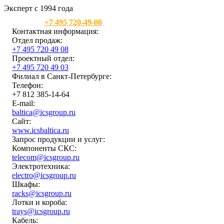
Эксперт с 1994 года
Москва:
+7 495 720-49-00
Контактная информация:
Отдел продаж:
+7 495 720 49 08
Проектный отдел:
+7 495 720 49 03
Филиал в Санкт-Петербурге:
Телефон:
+7 812 385-14-64
E-mail:
baltica@icsgroup.ru
Сайт:
www.icsbaltica.ru
Запрос продукции и услуг:
Компоненты СКС:
telecom@icsgroup.ru
Электротехника:
electro@icsgroup.ru
Шкафы:
racks@icsgroup.ru
Лотки и короба:
trays@icsgroup.ru
Кабель: