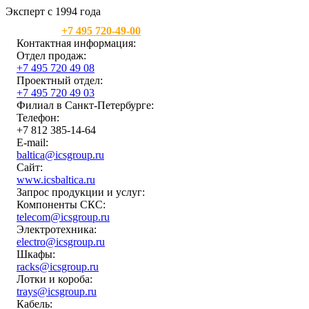
Эксперт с 1994 года
Москва:
+7 495 720-49-00
Контактная информация:
Отдел продаж:
+7 495 720 49 08
Проектный отдел:
+7 495 720 49 03
Филиал в Санкт-Петербурге:
Телефон:
+7 812 385-14-64
E-mail:
baltica@icsgroup.ru
Сайт:
www.icsbaltica.ru
Запрос продукции и услуг:
Компоненты СКС:
telecom@icsgroup.ru
Электротехника:
electro@icsgroup.ru
Шкафы:
racks@icsgroup.ru
Лотки и короба:
trays@icsgroup.ru
Кабель: