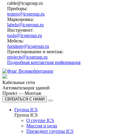
cable@icsgroup.ru
Приборы:
testers@icsgroup.ru
Маркировка:
labels@icsgroup.ru
Инструмент:
tools@icsgroup.ru
Мебель:
furniture@icsgroup.ru
Проектирование и монтаж:
projects@icsgroup.ru
Подробная контактная информация
Кабельные сети
Автоматизация зданий
Проект — Монтаж
СВЯЗАТЬСЯ С НАМИ
Группа ICS
Группа ICS
О группе ICS
Миссия и цели
Президент группы ICS