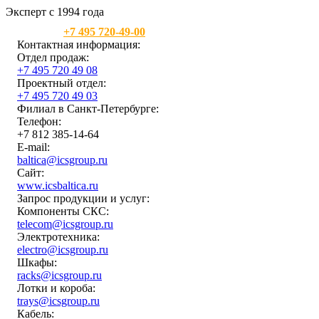
Эксперт с 1994 года
Москва:
+7 495 720-49-00
Контактная информация:
Отдел продаж:
+7 495 720 49 08
Проектный отдел:
+7 495 720 49 03
Филиал в Санкт-Петербурге:
Телефон:
+7 812 385-14-64
E-mail:
baltica@icsgroup.ru
Сайт:
www.icsbaltica.ru
Запрос продукции и услуг:
Компоненты СКС:
telecom@icsgroup.ru
Электротехника:
electro@icsgroup.ru
Шкафы:
racks@icsgroup.ru
Лотки и короба:
trays@icsgroup.ru
Кабель: