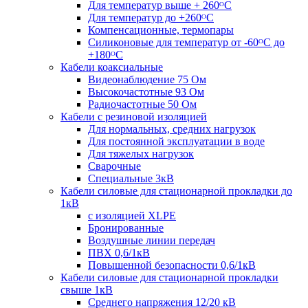
Для температур выше + 260ᴼС
Для температур до +260ᴼС
Компенсационные, термопары
Силиконовые для температур от -60ᴼC до
+180ᴼС
Кабели коаксиальные
Видеонаблюдение 75 Ом
Высокочастотные 93 Ом
Радиочастотные 50 Ом
Кабели с резиновой изоляцией
Для нормальных, средних нагрузок
Для постоянной эксплуатации в воде
Для тяжелых нагрузок
Сварочные
Специальные 3кВ
Кабели силовые для стационарной прокладки до
1кВ
c изоляцией XLPE
Бронированные
Воздушные линии передач
ПВХ 0,6/1кВ
Повышенной безопасности 0,6/1кВ
Кабели силовые для стационарной прокладки
свыше 1кВ
Среднего напряжения 12/20 кВ