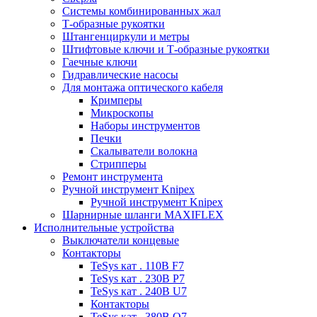
Системы комбинированных жал
Т-образные рукоятки
Штангенциркули и метры
Штифтовые ключи и Т-образные рукоятки
Гаечные ключи
Гидравлические насосы
Для монтажа оптического кабеля
Кримперы
Микроскопы
Наборы инструментов
Печки
Скалыватели волокна
Стрипперы
Ремонт инструмента
Ручной инструмент Knipex
Ручной инструмент Knipex
Шарнирные шланги MAXIFLEX
Исполнительные устройства
Выключатели концевые
Контакторы
TeSys кат . 110В F7
TeSys кат . 230В P7
TeSys кат . 240В U7
Контакторы
TeSys кат . 380В Q7