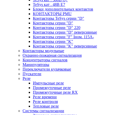
TeSys кат . 48В E7
Блоки дополнительных контактов
КОНТАКТОРЫ PMU
Контакторы TeSys серии "D"
Контакторы серии "D"
Контакторы серии "D" 220
Контакторы серии "D" реверсивные
Контакторы серии "F" Iном. 115А-
Контакторы серии "K"
Контакторы серии "K" реверсивные
Контакторы модульные
Охранно-пожарная сигнализация
Концентраторы сигналов
Манипуляторы
Переключатели кулачковые
Пускатели
Реле
Импульсные реле
Промежуточные реле
Промежуточные реле RX
Реле времени
Реле контроля
Тепловые реле
Системы сигнализации