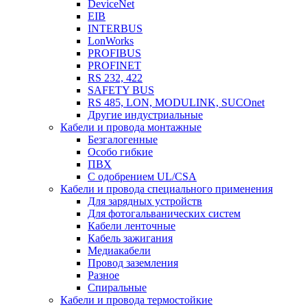
DeviceNet
EIB
INTERBUS
LonWorks
PROFIBUS
PROFINET
RS 232, 422
SAFETY BUS
RS 485, LON, MODULINK, SUCOnet
Другие индустриальные
Кабели и провода монтажные
Безгалогенные
Особо гибкие
ПВХ
С одобрением UL/CSA
Кабели и провода специального применения
Для зарядных устройств
Для фотогальванических систем
Кабели ленточные
Кабель зажигания
Медиакабели
Провод заземления
Разное
Спиральные
Кабели и провода термостойкие