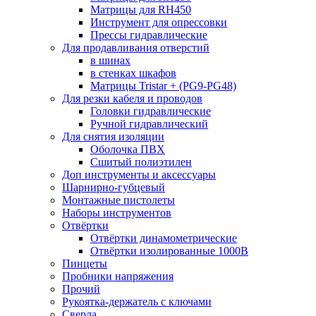
Матрицы для RH450
Инструмент для опрессовки
Прессы гидравлические
Для продавливания отверстий
в шинах
в стенках шкафов
Матрицы Tristar + (PG9-PG48)
Для резки кабеля и проводов
Головки гидравлические
Ручной гидравлический
Для снятия изоляции
Оболочка ПВХ
Сшитый полиэтилен
Доп инструменты и аксессуары
Шарнирно-губцевый
Монтажные пистолеты
Наборы инструментов
Отвёртки
Отвёртки динамометрические
Отвёртки изолированные 1000В
Пинцеты
Пробники напряжения
Прочий
Рукоятка-держатель с ключами
Сверла