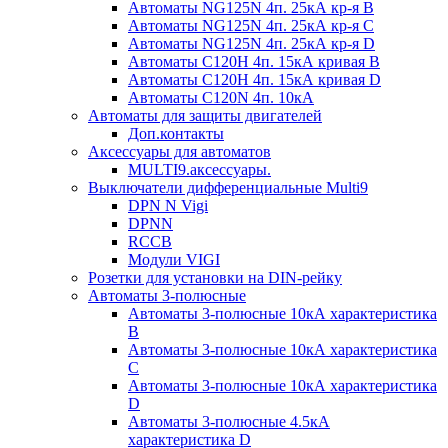
Автоматы NG125N 4п. 25кА кр-я B
Автоматы NG125N 4п. 25кА кр-я C
Автоматы NG125N 4п. 25кА кр-я D
Автоматы С120H 4п. 15кА кривая B
Автоматы С120H 4п. 15кА кривая D
Автоматы С120N 4п. 10кА
Автоматы для защиты двигателей
Доп.контакты
Аксессуары для автоматов
MULTI9.аксессуары.
Выключатели дифференциальные Multi9
DPN N Vigi
DPNN
RCCB
Модули VIGI
Розетки для установки на DIN-рейку
Автоматы 3-полюсные
Автоматы 3-полюсные 10кА характеристика
B
Автоматы 3-полюсные 10кА характеристика
C
Автоматы 3-полюсные 10кА характеристика
D
Автоматы 3-полюсные 4.5кА
характеристика D