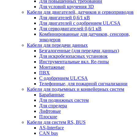
Для повышенных требований
Для условий кручения 3D
Кабели для двигателей, датчиков и сервоприводов
Для двигателей 0,6/1 кВ
Для двигателей с одобрением UL/CSA
Для серводвигателей 0,6/1 кВ
Комбинированные для датчиков, cенсоров,
энкодеров
Кабели для передачи данных
Безгалогенные (для передачи данных)
Для искробезопасных установок
Инструментальные вкл. Re-типы
Монтажные
ПВХ
С одобрением UL/CSA
Телефонные, для пожарной сигнализации
Кабели для подъемных и конвейерных систем
Барабанные
Для подвижных систем
Для спредера
Лифтовые
Плоские
Кабели для систем RS, BUS
AS-Interface
CAN bus