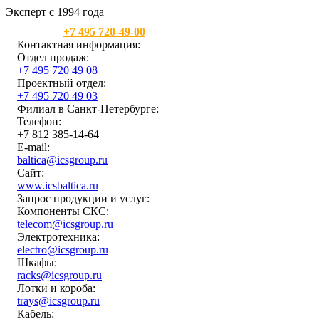
Эксперт с 1994 года
Москва:
+7 495 720-49-00
Контактная информация:
Отдел продаж:
+7 495 720 49 08
Проектный отдел:
+7 495 720 49 03
Филиал в Санкт-Петербурге:
Телефон:
+7 812 385-14-64
E-mail:
baltica@icsgroup.ru
Сайт:
www.icsbaltica.ru
Запрос продукции и услуг:
Компоненты СКС:
telecom@icsgroup.ru
Электротехника:
electro@icsgroup.ru
Шкафы:
racks@icsgroup.ru
Лотки и короба:
trays@icsgroup.ru
Кабель: