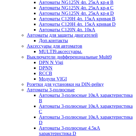
Автоматы NG125N 4п. 25кА кр-я B
Автоматы NG125N 4п. 25кА кр-я C
Автоматы NG125N 4п. 25кА кр-я D
Автоматы С120H 4п. 15кА кривая B
Автоматы С120H 4п. 15кА кривая D
Автоматы С120N 4п. 10кА
Автоматы для защиты двигателей
Доп.контакты
Аксессуары для автоматов
MULTI9.аксессуары.
Выключатели дифференциальные Multi9
DPN N Vigi
DPNN
RCCB
Модули VIGI
Розетки для установки на DIN-рейку
Автоматы 3-полюсные
Автоматы 3-полюсные 10кА характеристика
B
Автоматы 3-полюсные 10кА характеристика
C
Автоматы 3-полюсные 10кА характеристика
D
Автоматы 3-полюсные 4.5кА
характеристика D