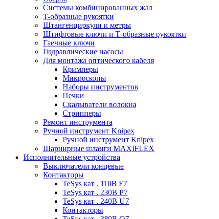
Системы комбинированных жал
Т-образные рукоятки
Штангенциркули и метры
Штифтовые ключи и Т-образные рукоятки
Гаечные ключи
Гидравлические насосы
Для монтажа оптического кабеля
Кримперы
Микроскопы
Наборы инструментов
Печки
Скалыватели волокна
Стрипперы
Ремонт инструмента
Ручной инструмент Knipex
Ручной инструмент Knipex
Шарнирные шланги MAXIFLEX
Исполнительные устройства
Выключатели концевые
Контакторы
TeSys кат . 110В F7
TeSys кат . 230В P7
TeSys кат . 240В U7
Контакторы
TeSys кат . 380В Q7