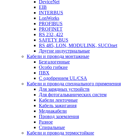
DeviceNet
EIB
INTERBUS
LonWorks
PROFIBUS
PROFINET
RS 232, 422
SAFETY BUS
RS 485, LON, MODULINK, SUCOnet
Другие индустриальные
Кабели и провода монтажные
Безгалогенные
Особо гибкие
ПВХ
С одобрением UL/CSA
Кабели и провода специального применения
Для зарядных устройств
Для фотогальванических систем
Кабели ленточные
Кабель зажигания
Медиакабели
Провод заземления
Разное
Спиральные
Кабели и провода термостойкие