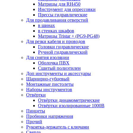
Матрицы для RH450
Инструмент для опрессовки
Прессы гидравлические
Для продавливания отверстий
в шинах
в стенках шкафов
Матрицы Tristar + (PG9-PG48)
Для резки кабеля и проводов
Головки гидравлические
Ручной гидравлический
Для снятия изоляции
Оболочка ПВХ
Сшитый полиэтилен
Доп инструменты и аксессуары
Шарнирно-губцевый
Монтажные пистолеты
Наборы инструментов
Отвёртки
Отвёртки динамометрические
Отвёртки изолированные 1000В
Пинцеты
Пробники напряжения
Прочий
Рукоятка-держатель с ключами
Сверла