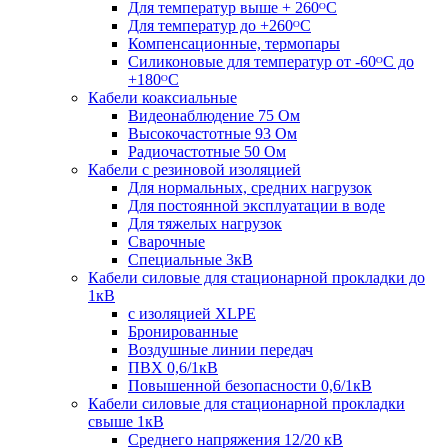
Для температур выше + 260ᴼС
Для температур до +260ᴼС
Компенсационные, термопары
Силиконовые для температур от -60ᴼC до
+180ᴼС
Кабели коаксиальные
Видеонаблюдение 75 Ом
Высокочастотные 93 Ом
Радиочастотные 50 Ом
Кабели с резиновой изоляцией
Для нормальных, средних нагрузок
Для постоянной эксплуатации в воде
Для тяжелых нагрузок
Сварочные
Специальные 3кВ
Кабели силовые для стационарной прокладки до
1кВ
c изоляцией XLPE
Бронированные
Воздушные линии передач
ПВХ 0,6/1кВ
Повышенной безопасности 0,6/1кВ
Кабели силовые для стационарной прокладки
свыше 1кВ
Среднего напряжения 12/20 кВ