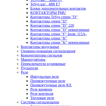
TeSys кат . 48В E7
Блоки дополнительных контактов
КОНТАКТОРЫ PMU
Контакторы TeSys серии "D"
Контакторы серии "D"
Контакторы серии "D" 220
Контакторы серии "D" реверсивные
Контакторы серии "F" Iном. 115А-
Контакторы серии "K"
Контакторы серии "K" реверсивные
Контакторы модульные
Охранно-пожарная сигнализация
Концентраторы сигналов
Манипуляторы
Переключатели кулачковые
Пускатели
Реле
Импульсные реле
Промежуточные реле
Промежуточные реле RX
Реле времени
Реле контроля
Тепловые реле
Системы сигнализации