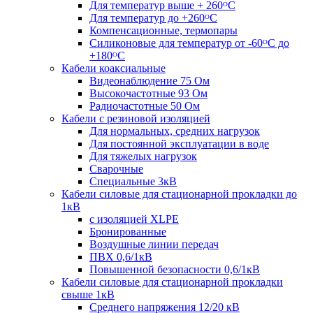
Для температур выше + 260ᴼС
Для температур до +260ᴼС
Компенсационные, термопары
Силиконовые для температур от -60ᴼC до
+180ᴼС
Кабели коаксиальные
Видеонаблюдение 75 Ом
Высокочастотные 93 Ом
Радиочастотные 50 Ом
Кабели с резиновой изоляцией
Для нормальных, средних нагрузок
Для постоянной эксплуатации в воде
Для тяжелых нагрузок
Сварочные
Специальные 3кВ
Кабели силовые для стационарной прокладки до
1кВ
c изоляцией XLPE
Бронированные
Воздушные линии передач
ПВХ 0,6/1кВ
Повышенной безопасности 0,6/1кВ
Кабели силовые для стационарной прокладки
свыше 1кВ
Среднего напряжения 12/20 кВ