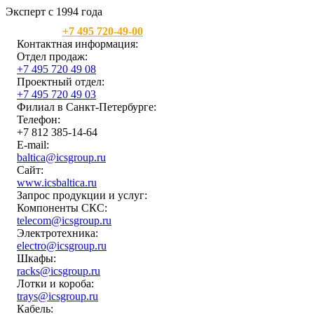
Эксперт с 1994 года
Москва:
+7 495 720-49-00
Контактная информация:
Отдел продаж:
+7 495 720 49 08
Проектный отдел:
+7 495 720 49 03
Филиал в Санкт-Петербурге:
Телефон:
+7 812 385-14-64
E-mail:
baltica@icsgroup.ru
Сайт:
www.icsbaltica.ru
Запрос продукции и услуг:
Компоненты СКС:
telecom@icsgroup.ru
Электротехника:
electro@icsgroup.ru
Шкафы:
racks@icsgroup.ru
Лотки и короба:
trays@icsgroup.ru
Кабель: