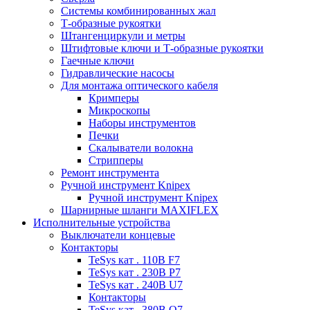
Системы комбинированных жал
Т-образные рукоятки
Штангенциркули и метры
Штифтовые ключи и Т-образные рукоятки
Гаечные ключи
Гидравлические насосы
Для монтажа оптического кабеля
Кримперы
Микроскопы
Наборы инструментов
Печки
Скалыватели волокна
Стрипперы
Ремонт инструмента
Ручной инструмент Knipex
Ручной инструмент Knipex
Шарнирные шланги MAXIFLEX
Исполнительные устройства
Выключатели концевые
Контакторы
TeSys кат . 110В F7
TeSys кат . 230В P7
TeSys кат . 240В U7
Контакторы
TeSys кат . 380В Q7