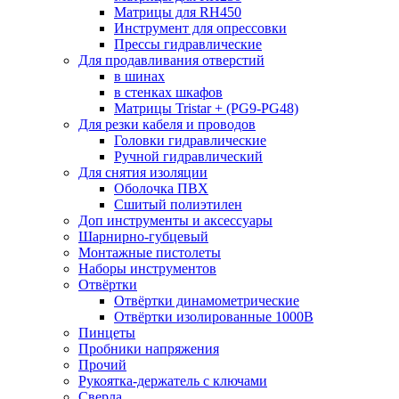
Матрицы для RH450
Инструмент для опрессовки
Прессы гидравлические
Для продавливания отверстий
в шинах
в стенках шкафов
Матрицы Tristar + (PG9-PG48)
Для резки кабеля и проводов
Головки гидравлические
Ручной гидравлический
Для снятия изоляции
Оболочка ПВХ
Сшитый полиэтилен
Доп инструменты и аксессуары
Шарнирно-губцевый
Монтажные пистолеты
Наборы инструментов
Отвёртки
Отвёртки динамометрические
Отвёртки изолированные 1000В
Пинцеты
Пробники напряжения
Прочий
Рукоятка-держатель с ключами
Сверла