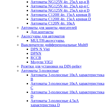
Автоматы NG125N 4п. 25кА кр-я B
Автоматы NG125N 4п. 25кА кр-я C
Автоматы NG125N 4п. 25кА кр-я D
Автоматы С120H 4п. 15кА кривая B
Автоматы С120H 4п. 15кА кривая D
Автоматы С120N 4п. 10кА
Автоматы для защиты двигателей
Доп.контакты
Аксессуары для автоматов
MULTI9.аксессуары.
Выключатели дифференциальные Multi9
DPN N Vigi
DPNN
RCCB
Модули VIGI
Розетки для установки на DIN-рейку
Автоматы 3-полюсные
Автоматы 3-полюсные 10кА характеристика
B
Автоматы 3-полюсные 10кА характеристика
C
Автоматы 3-полюсные 10кА характеристика
D
Автоматы 3-полюсные 4.5кА
характеристика D