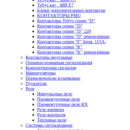
TeSys кат . 48В E7
Блоки дополнительных контактов
КОНТАКТОРЫ PMU
Контакторы TeSys серии "D"
Контакторы серии "D"
Контакторы серии "D" 220
Контакторы серии "D" реверсивные
Контакторы серии "F" Iном. 115А-
Контакторы серии "K"
Контакторы серии "K" реверсивные
Контакторы модульные
Охранно-пожарная сигнализация
Концентраторы сигналов
Манипуляторы
Переключатели кулачковые
Пускатели
Реле
Импульсные реле
Промежуточные реле
Промежуточные реле RX
Реле времени
Реле контроля
Тепловые реле
Системы сигнализации