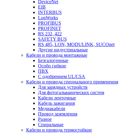
DeviceNet
EIB
INTERBUS
LonWorks
PROFIBUS
PROFINET
RS 232, 422
SAFETY BUS
RS 485, LON, MODULINK, SUCOnet
Другие индустриальные
Кабели и провода монтажные
Безгалогенные
Особо гибкие
ПВХ
С одобрением UL/CSA
Кабели и провода специального применения
Для зарядных устройств
Для фотогальванических систем
Кабели ленточные
Кабель зажигания
Медиакабели
Провод заземления
Разное
Спиральные
Кабели и провода термостойкие