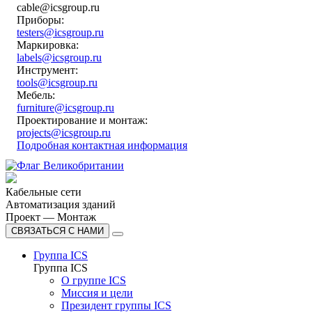
cable@icsgroup.ru
Приборы:
testers@icsgroup.ru
Маркировка:
labels@icsgroup.ru
Инструмент:
tools@icsgroup.ru
Мебель:
furniture@icsgroup.ru
Проектирование и монтаж:
projects@icsgroup.ru
Подробная контактная информация
Кабельные сети
Автоматизация зданий
Проект — Монтаж
СВЯЗАТЬСЯ С НАМИ
Группа ICS
Группа ICS
О группе ICS
Миссия и цели
Президент группы ICS