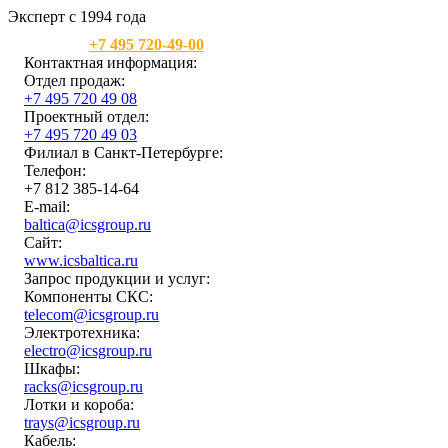
Эксперт с 1994 года
Москва:
+7 495 720-49-00
Контактная информация:
Отдел продаж:
+7 495 720 49 08
Проектный отдел:
+7 495 720 49 03
Филиал в Санкт-Петербурге:
Телефон:
+7 812 385-14-64
E-mail:
baltica@icsgroup.ru
Сайт:
www.icsbaltica.ru
Запрос продукции и услуг:
Компоненты СКС:
telecom@icsgroup.ru
Электротехника:
electro@icsgroup.ru
Шкафы:
racks@icsgroup.ru
Лотки и короба:
trays@icsgroup.ru
Кабель: