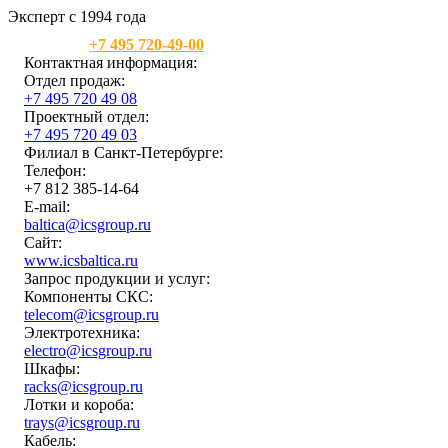
Эксперт с 1994 года
Москва:
+7 495 720-49-00
Контактная информация:
Отдел продаж:
+7 495 720 49 08
Проектный отдел:
+7 495 720 49 03
Филиал в Санкт-Петербурге:
Телефон:
+7 812 385-14-64
E-mail:
baltica@icsgroup.ru
Сайт:
www.icsbaltica.ru
Запрос продукции и услуг:
Компоненты СКС:
telecom@icsgroup.ru
Электротехника:
electro@icsgroup.ru
Шкафы:
racks@icsgroup.ru
Лотки и короба:
trays@icsgroup.ru
Кабель: