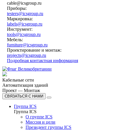
cable@icsgroup.ru
Приборы:
testers@icsgroup.ru
Маркировка:
labels@icsgroup.ru
Инструмент:
tools@icsgroup.ru
Мебель:
furniture@icsgroup.ru
Проектирование и монтаж:
projects@icsgroup.ru
Подробная контактная информация
Кабельные сети
Автоматизация зданий
Проект — Монтаж
СВЯЗАТЬСЯ С НАМИ
Группа ICS
Группа ICS
О группе ICS
Миссия и цели
Президент группы ICS