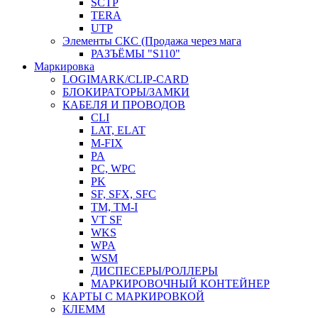
SCTP
TERA
UTP
Элементы СКС (Продажа через мага
РАЗЪЁМЫ "S110"
Маркировка
LOGIMARK/CLIP-CARD
БЛОКИРАТОРЫ/ЗАМКИ
КАБЕЛЯ И ПРОВОДОВ
CLI
LAT, ELAT
M-FIX
PA
PC, WРС
PK
SF, SFX, SFC
TM, TM-I
VT SF
WKS
WPA
WSM
ДИСПЕСЕРЫ/РОЛЛЕРЫ
МАРКИРОВОЧНЫЙ КОНТЕЙНЕР
КАРТЫ С МАРКИРОВКОЙ
КЛЕММ