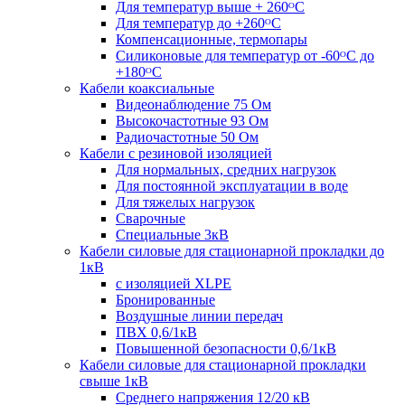
Для температур выше + 260ᴼС
Для температур до +260ᴼС
Компенсационные, термопары
Силиконовые для температур от -60ᴼC до
+180ᴼС
Кабели коаксиальные
Видеонаблюдение 75 Ом
Высокочастотные 93 Ом
Радиочастотные 50 Ом
Кабели с резиновой изоляцией
Для нормальных, средних нагрузок
Для постоянной эксплуатации в воде
Для тяжелых нагрузок
Сварочные
Специальные 3кВ
Кабели силовые для стационарной прокладки до
1кВ
c изоляцией XLPE
Бронированные
Воздушные линии передач
ПВХ 0,6/1кВ
Повышенной безопасности 0,6/1кВ
Кабели силовые для стационарной прокладки
свыше 1кВ
Среднего напряжения 12/20 кВ