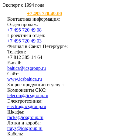
Эксперт с 1994 года
Москва:
+7 495 720-49-00
Контактная информация:
Отдел продаж:
+7 495 720 49 08
Проектный отдел:
+7 495 720 49 03
Филиал в Санкт-Петербурге:
Телефон:
+7 812 385-14-64
E-mail:
baltica@icsgroup.ru
Сайт:
www.icsbaltica.ru
Запрос продукции и услуг:
Компоненты СКС:
telecom@icsgroup.ru
Электротехника:
electro@icsgroup.ru
Шкафы:
racks@icsgroup.ru
Лотки и короба:
trays@icsgroup.ru
Кабель: