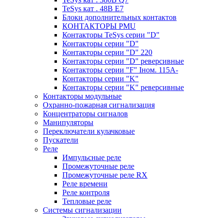
TeSys кат . 48В E7
Блоки дополнительных контактов
КОНТАКТОРЫ PMU
Контакторы TeSys серии "D"
Контакторы серии "D"
Контакторы серии "D" 220
Контакторы серии "D" реверсивные
Контакторы серии "F" Iном. 115А-
Контакторы серии "K"
Контакторы серии "K" реверсивные
Контакторы модульные
Охранно-пожарная сигнализация
Концентраторы сигналов
Манипуляторы
Переключатели кулачковые
Пускатели
Реле
Импульсные реле
Промежуточные реле
Промежуточные реле RX
Реле времени
Реле контроля
Тепловые реле
Системы сигнализации