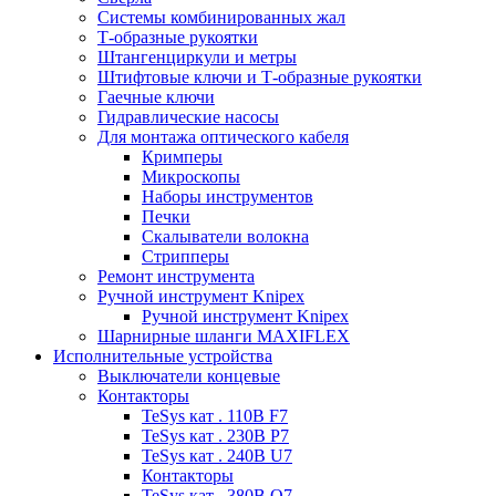
Системы комбинированных жал
Т-образные рукоятки
Штангенциркули и метры
Штифтовые ключи и Т-образные рукоятки
Гаечные ключи
Гидравлические насосы
Для монтажа оптического кабеля
Кримперы
Микроскопы
Наборы инструментов
Печки
Скалыватели волокна
Стрипперы
Ремонт инструмента
Ручной инструмент Knipex
Ручной инструмент Knipex
Шарнирные шланги MAXIFLEX
Исполнительные устройства
Выключатели концевые
Контакторы
TeSys кат . 110В F7
TeSys кат . 230В P7
TeSys кат . 240В U7
Контакторы
TeSys кат . 380В Q7