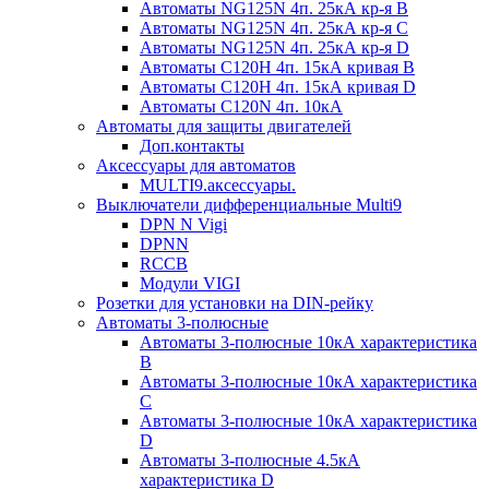
Автоматы NG125N 4п. 25кА кр-я B
Автоматы NG125N 4п. 25кА кр-я C
Автоматы NG125N 4п. 25кА кр-я D
Автоматы С120H 4п. 15кА кривая B
Автоматы С120H 4п. 15кА кривая D
Автоматы С120N 4п. 10кА
Автоматы для защиты двигателей
Доп.контакты
Аксессуары для автоматов
MULTI9.аксессуары.
Выключатели дифференциальные Multi9
DPN N Vigi
DPNN
RCCB
Модули VIGI
Розетки для установки на DIN-рейку
Автоматы 3-полюсные
Автоматы 3-полюсные 10кА характеристика
B
Автоматы 3-полюсные 10кА характеристика
C
Автоматы 3-полюсные 10кА характеристика
D
Автоматы 3-полюсные 4.5кА
характеристика D