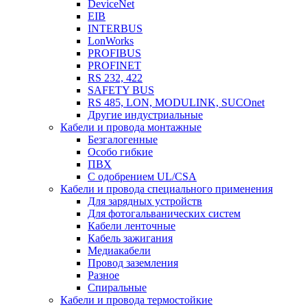
DeviceNet
EIB
INTERBUS
LonWorks
PROFIBUS
PROFINET
RS 232, 422
SAFETY BUS
RS 485, LON, MODULINK, SUCOnet
Другие индустриальные
Кабели и провода монтажные
Безгалогенные
Особо гибкие
ПВХ
С одобрением UL/CSA
Кабели и провода специального применения
Для зарядных устройств
Для фотогальванических систем
Кабели ленточные
Кабель зажигания
Медиакабели
Провод заземления
Разное
Спиральные
Кабели и провода термостойкие