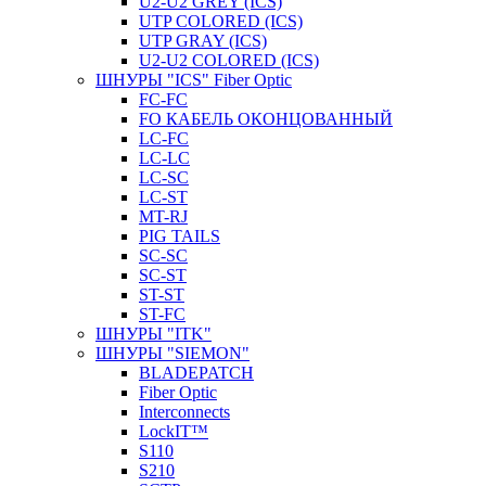
U2-U2 GREY (ICS)
UTP COLORED (ICS)
UTP GRAY (ICS)
U2-U2 COLORED (ICS)
ШНУРЫ "ICS" Fiber Optic
FC-FC
FO КАБЕЛЬ ОКОНЦОВАННЫЙ
LC-FC
LC-LC
LC-SC
LС-ST
MT-RJ
PIG TAILS
SC-SC
SC-ST
ST-ST
ST-FC
ШНУРЫ "ITK"
ШНУРЫ "SIEMON"
BLADEPATCH
Fiber Optic
Interconnects
LockIT™
S110
S210