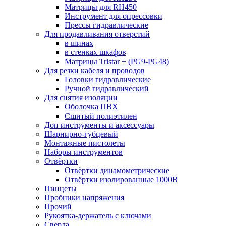
Матрицы для RH450
Инструмент для опрессовки
Прессы гидравлические
Для продавливания отверстий
в шинах
в стенках шкафов
Матрицы Tristar + (PG9-PG48)
Для резки кабеля и проводов
Головки гидравлические
Ручной гидравлический
Для снятия изоляции
Оболочка ПВХ
Сшитый полиэтилен
Доп инструменты и аксессуары
Шарнирно-губцевый
Монтажные пистолеты
Наборы инструментов
Отвёртки
Отвёртки динамометрические
Отвёртки изолированные 1000В
Пинцеты
Пробники напряжения
Прочий
Рукоятка-держатель с ключами
Сверла