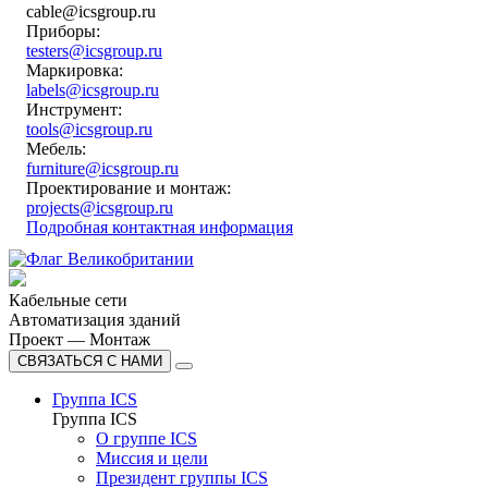
cable@icsgroup.ru
Приборы:
testers@icsgroup.ru
Маркировка:
labels@icsgroup.ru
Инструмент:
tools@icsgroup.ru
Мебель:
furniture@icsgroup.ru
Проектирование и монтаж:
projects@icsgroup.ru
Подробная контактная информация
Кабельные сети
Автоматизация зданий
Проект — Монтаж
СВЯЗАТЬСЯ С НАМИ
Группа ICS
Группа ICS
О группе ICS
Миссия и цели
Президент группы ICS