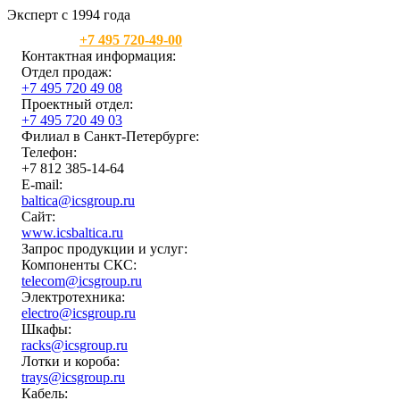
Эксперт с 1994 года
Москва:
+7 495 720-49-00
Контактная информация:
Отдел продаж:
+7 495 720 49 08
Проектный отдел:
+7 495 720 49 03
Филиал в Санкт-Петербурге:
Телефон:
+7 812 385-14-64
E-mail:
baltica@icsgroup.ru
Сайт:
www.icsbaltica.ru
Запрос продукции и услуг:
Компоненты СКС:
telecom@icsgroup.ru
Электротехника:
electro@icsgroup.ru
Шкафы:
racks@icsgroup.ru
Лотки и короба:
trays@icsgroup.ru
Кабель: