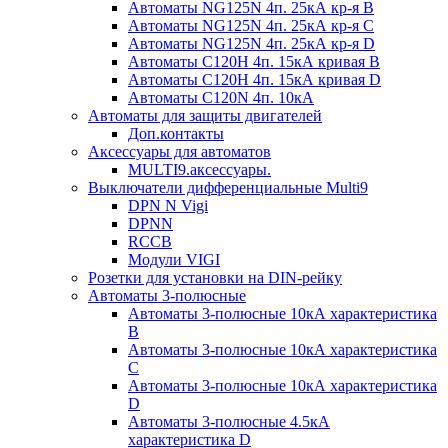
Автоматы NG125N 4п. 25кА кр-я B
Автоматы NG125N 4п. 25кА кр-я C
Автоматы NG125N 4п. 25кА кр-я D
Автоматы С120H 4п. 15кА кривая B
Автоматы С120H 4п. 15кА кривая D
Автоматы С120N 4п. 10кА
Автоматы для защиты двигателей
Доп.контакты
Аксессуары для автоматов
MULTI9.аксессуары.
Выключатели дифференциальные Multi9
DPN N Vigi
DPNN
RCCB
Модули VIGI
Розетки для установки на DIN-рейку
Автоматы 3-полюсные
Автоматы 3-полюсные 10кА характеристика
B
Автоматы 3-полюсные 10кА характеристика
C
Автоматы 3-полюсные 10кА характеристика
D
Автоматы 3-полюсные 4.5кА
характеристика D