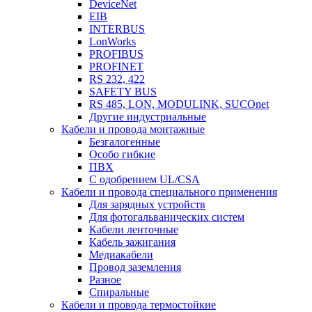
DeviceNet
EIB
INTERBUS
LonWorks
PROFIBUS
PROFINET
RS 232, 422
SAFETY BUS
RS 485, LON, MODULINK, SUCOnet
Другие индустриальные
Кабели и провода монтажные
Безгалогенные
Особо гибкие
ПВХ
С одобрением UL/CSA
Кабели и провода специального применения
Для зарядных устройств
Для фотогальванических систем
Кабели ленточные
Кабель зажигания
Медиакабели
Провод заземления
Разное
Спиральные
Кабели и провода термостойкие