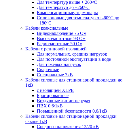
Для температур выше + 260ᴼС
Для температур до +260ᴼС
Компенсационные, термопары
Силиконовые для температур от -60ᴼC до
+180ᴼС
Кабели коаксиальные
Видеонаблюдение 75 Ом
Высокочастотные 93 Ом
Радиочастотные 50 Ом
Кабели с резиновой изоляцией
Для нормальных, средних нагрузок
Для постоянной эксплуатации в воде
Для тяжелых нагрузок
Сварочные
Специальные 3кВ
Кабели силовые для стационарной прокладки до
1кВ
c изоляцией XLPE
Бронированные
Воздушные линии передач
ПВХ 0,6/1кВ
Повышенной безопасности 0,6/1кВ
Кабели силовые для стационарной прокладки
свыше 1кВ
Среднего напряжения 12/20 кВ