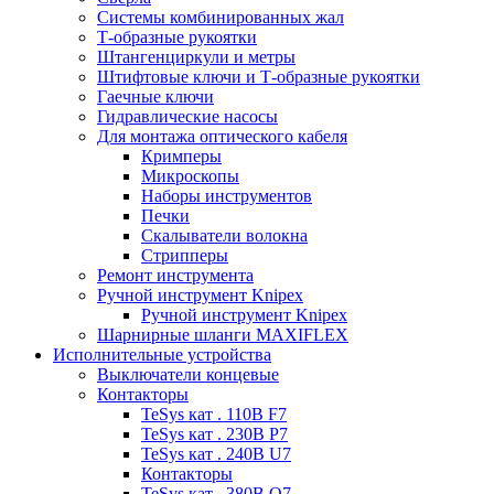
Системы комбинированных жал
Т-образные рукоятки
Штангенциркули и метры
Штифтовые ключи и Т-образные рукоятки
Гаечные ключи
Гидравлические насосы
Для монтажа оптического кабеля
Кримперы
Микроскопы
Наборы инструментов
Печки
Скалыватели волокна
Стрипперы
Ремонт инструмента
Ручной инструмент Knipex
Ручной инструмент Knipex
Шарнирные шланги MAXIFLEX
Исполнительные устройства
Выключатели концевые
Контакторы
TeSys кат . 110В F7
TeSys кат . 230В P7
TeSys кат . 240В U7
Контакторы
TeSys кат . 380В Q7