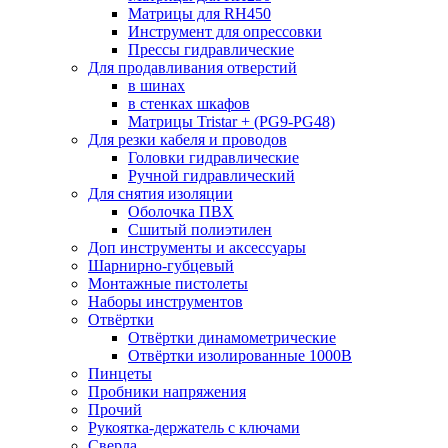
Матрицы для RH450
Инструмент для опрессовки
Прессы гидравлические
Для продавливания отверстий
в шинах
в стенках шкафов
Матрицы Tristar + (PG9-PG48)
Для резки кабеля и проводов
Головки гидравлические
Ручной гидравлический
Для снятия изоляции
Оболочка ПВХ
Сшитый полиэтилен
Доп инструменты и аксессуары
Шарнирно-губцевый
Монтажные пистолеты
Наборы инструментов
Отвёртки
Отвёртки динамометрические
Отвёртки изолированные 1000В
Пинцеты
Пробники напряжения
Прочий
Рукоятка-держатель с ключами
Сверла