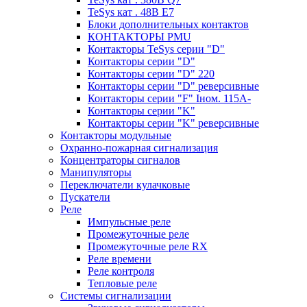
TeSys кат . 48В E7
Блоки дополнительных контактов
КОНТАКТОРЫ PMU
Контакторы TeSys серии "D"
Контакторы серии "D"
Контакторы серии "D" 220
Контакторы серии "D" реверсивные
Контакторы серии "F" Iном. 115А-
Контакторы серии "K"
Контакторы серии "K" реверсивные
Контакторы модульные
Охранно-пожарная сигнализация
Концентраторы сигналов
Манипуляторы
Переключатели кулачковые
Пускатели
Реле
Импульсные реле
Промежуточные реле
Промежуточные реле RX
Реле времени
Реле контроля
Тепловые реле
Системы сигнализации