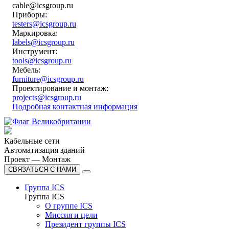
cable@icsgroup.ru
Приборы:
testers@icsgroup.ru
Маркировка:
labels@icsgroup.ru
Инструмент:
tools@icsgroup.ru
Мебель:
furniture@icsgroup.ru
Проектирование и монтаж:
projects@icsgroup.ru
Подробная контактная информация
Кабельные сети
Автоматизация зданий
Проект — Монтаж
СВЯЗАТЬСЯ С НАМИ
Группа ICS
Группа ICS
О группе ICS
Миссия и цели
Президент группы ICS