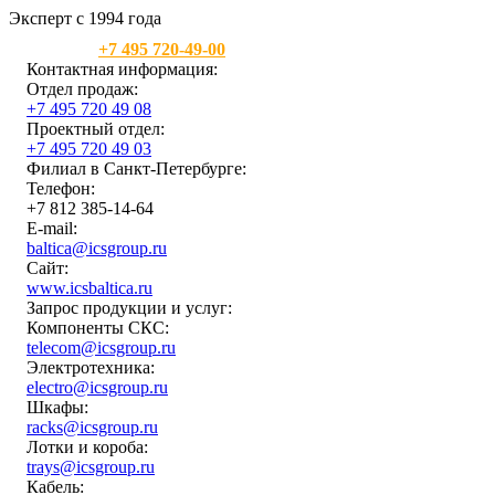
Эксперт с 1994 года
Москва:
+7 495 720-49-00
Контактная информация:
Отдел продаж:
+7 495 720 49 08
Проектный отдел:
+7 495 720 49 03
Филиал в Санкт-Петербурге:
Телефон:
+7 812 385-14-64
E-mail:
baltica@icsgroup.ru
Сайт:
www.icsbaltica.ru
Запрос продукции и услуг:
Компоненты СКС:
telecom@icsgroup.ru
Электротехника:
electro@icsgroup.ru
Шкафы:
racks@icsgroup.ru
Лотки и короба:
trays@icsgroup.ru
Кабель: