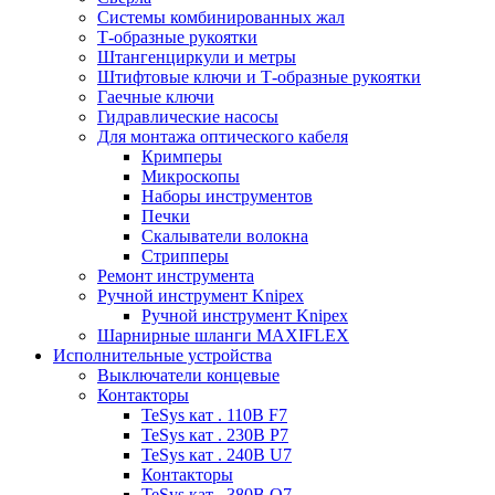
Системы комбинированных жал
Т-образные рукоятки
Штангенциркули и метры
Штифтовые ключи и Т-образные рукоятки
Гаечные ключи
Гидравлические насосы
Для монтажа оптического кабеля
Кримперы
Микроскопы
Наборы инструментов
Печки
Скалыватели волокна
Стрипперы
Ремонт инструмента
Ручной инструмент Knipex
Ручной инструмент Knipex
Шарнирные шланги MAXIFLEX
Исполнительные устройства
Выключатели концевые
Контакторы
TeSys кат . 110В F7
TeSys кат . 230В P7
TeSys кат . 240В U7
Контакторы
TeSys кат . 380В Q7