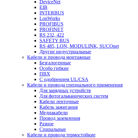
DeviceNet
EIB
INTERBUS
LonWorks
PROFIBUS
PROFINET
RS 232, 422
SAFETY BUS
RS 485, LON, MODULINK, SUCOnet
Другие индустриальные
Кабели и провода монтажные
Безгалогенные
Особо гибкие
ПВХ
С одобрением UL/CSA
Кабели и провода специального применения
Для зарядных устройств
Для фотогальванических систем
Кабели ленточные
Кабель зажигания
Медиакабели
Провод заземления
Разное
Спиральные
Кабели и провода термостойкие