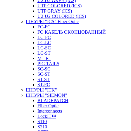
U2-U2 GREY (ICS)
UTP COLORED (ICS)
UTP GRAY (ICS)
U2-U2 COLORED (ICS)
ШНУРЫ "ICS" Fiber Optic
FC-FC
FO КАБЕЛЬ ОКОНЦОВАННЫЙ
LC-FC
LC-LC
LC-SC
LС-ST
MT-RJ
PIG TAILS
SC-SC
SC-ST
ST-ST
ST-FC
ШНУРЫ "ITK"
ШНУРЫ "SIEMON"
BLADEPATCH
Fiber Optic
Interconnects
LockIT™
S110
S210