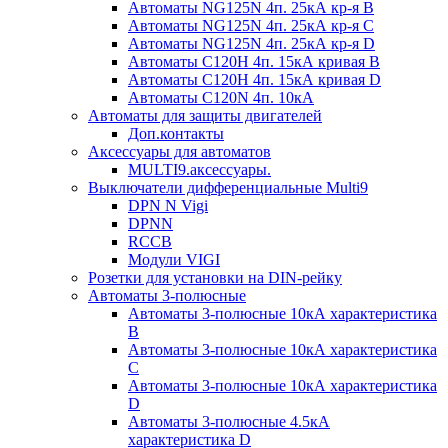
Автоматы NG125N 4п. 25кА кр-я B
Автоматы NG125N 4п. 25кА кр-я C
Автоматы NG125N 4п. 25кА кр-я D
Автоматы С120H 4п. 15кА кривая B
Автоматы С120H 4п. 15кА кривая D
Автоматы С120N 4п. 10кА
Автоматы для защиты двигателей
Доп.контакты
Аксессуары для автоматов
MULTI9.аксессуары.
Выключатели дифференциальные Multi9
DPN N Vigi
DPNN
RCCB
Модули VIGI
Розетки для установки на DIN-рейку
Автоматы 3-полюсные
Автоматы 3-полюсные 10кА характеристика
B
Автоматы 3-полюсные 10кА характеристика
C
Автоматы 3-полюсные 10кА характеристика
D
Автоматы 3-полюсные 4.5кА
характеристика D