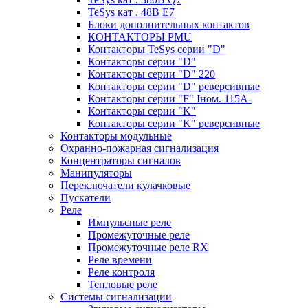
TeSys кат . 48В E7
Блоки дополнительных контактов
КОНТАКТОРЫ PMU
Контакторы TeSys серии "D"
Контакторы серии "D"
Контакторы серии "D" 220
Контакторы серии "D" реверсивные
Контакторы серии "F" Iном. 115А-
Контакторы серии "K"
Контакторы серии "K" реверсивные
Контакторы модульные
Охранно-пожарная сигнализация
Концентраторы сигналов
Манипуляторы
Переключатели кулачковые
Пускатели
Реле
Импульсные реле
Промежуточные реле
Промежуточные реле RX
Реле времени
Реле контроля
Тепловые реле
Системы сигнализации