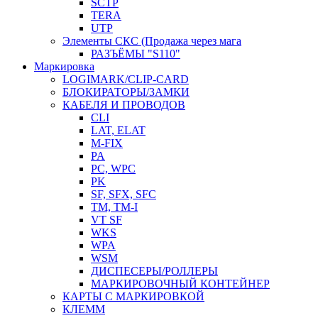
SCTP
TERA
UTP
Элементы СКС (Продажа через мага
РАЗЪЁМЫ "S110"
Маркировка
LOGIMARK/CLIP-CARD
БЛОКИРАТОРЫ/ЗАМКИ
КАБЕЛЯ И ПРОВОДОВ
CLI
LAT, ELAT
M-FIX
PA
PC, WРС
PK
SF, SFX, SFC
TM, TM-I
VT SF
WKS
WPA
WSM
ДИСПЕСЕРЫ/РОЛЛЕРЫ
МАРКИРОВОЧНЫЙ КОНТЕЙНЕР
КАРТЫ С МАРКИРОВКОЙ
КЛЕММ