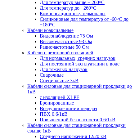
Для температур выше + 260ᴼС
Для температур до +260ᴼС
Компенсационные, термопары
Силиконовые для температур от -60ᴼC до
+180ᴼС
Кабели коаксиальные
Видеонаблюдение 75 Ом
Высокочастотные 93 Ом
Радиочастотные 50 Ом
Кабели с резиновой изоляцией
Для нормальных, средних нагрузок
Для постоянной эксплуатации в воде
Для тяжелых нагрузок
Сварочные
Специальные 3кВ
Кабели силовые для стационарной прокладки до
1кВ
c изоляцией XLPE
Бронированные
Воздушные линии передач
ПВХ 0,6/1кВ
Повышенной безопасности 0,6/1кВ
Кабели силовые для стационарной прокладки
свыше 1кВ
Среднего напряжения 12/20 кВ