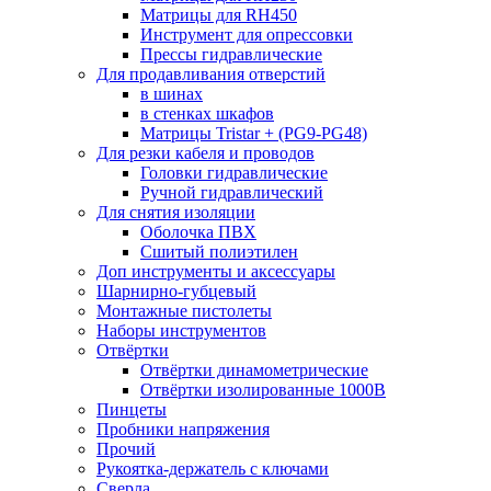
Матрицы для RH450
Инструмент для опрессовки
Прессы гидравлические
Для продавливания отверстий
в шинах
в стенках шкафов
Матрицы Tristar + (PG9-PG48)
Для резки кабеля и проводов
Головки гидравлические
Ручной гидравлический
Для снятия изоляции
Оболочка ПВХ
Сшитый полиэтилен
Доп инструменты и аксессуары
Шарнирно-губцевый
Монтажные пистолеты
Наборы инструментов
Отвёртки
Отвёртки динамометрические
Отвёртки изолированные 1000В
Пинцеты
Пробники напряжения
Прочий
Рукоятка-держатель с ключами
Сверла