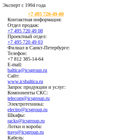
Эксперт с 1994 года
Москва:
+7 495 720-49-00
Контактная информация:
Отдел продаж:
+7 495 720 49 08
Проектный отдел:
+7 495 720 49 03
Филиал в Санкт-Петербурге:
Телефон:
+7 812 385-14-64
E-mail:
baltica@icsgroup.ru
Сайт:
www.icsbaltica.ru
Запрос продукции и услуг:
Компоненты СКС:
telecom@icsgroup.ru
Электротехника:
electro@icsgroup.ru
Шкафы:
racks@icsgroup.ru
Лотки и короба:
trays@icsgroup.ru
Кабель: