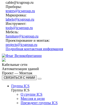
cable@icsgroup.ru
Приборы:
testers@icsgroup.ru
Маркировка:
labels@icsgroup.ru
Инструмент:
tools@icsgroup.ru
Мебель:
furniture@icsgroup.ru
Проектирование и монтаж:
projects@icsgroup.ru
Подробная контактная информация
Кабельные сети
Автоматизация зданий
Проект — Монтаж
СВЯЗАТЬСЯ С НАМИ
Группа ICS
Группа ICS
О группе ICS
Миссия и цели
Президент группы ICS