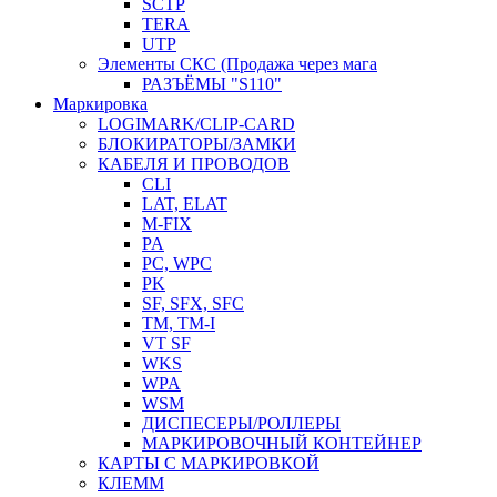
SCTP
TERA
UTP
Элементы СКС (Продажа через мага
РАЗЪЁМЫ "S110"
Маркировка
LOGIMARK/CLIP-CARD
БЛОКИРАТОРЫ/ЗАМКИ
КАБЕЛЯ И ПРОВОДОВ
CLI
LAT, ELAT
M-FIX
PA
PC, WРС
PK
SF, SFX, SFC
TM, TM-I
VT SF
WKS
WPA
WSM
ДИСПЕСЕРЫ/РОЛЛЕРЫ
МАРКИРОВОЧНЫЙ КОНТЕЙНЕР
КАРТЫ С МАРКИРОВКОЙ
КЛЕММ