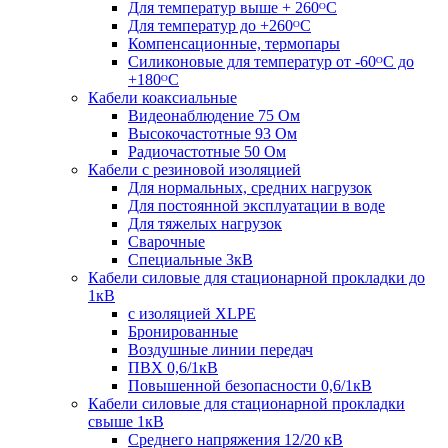
Для температур выше + 260ᴼС
Для температур до +260ᴼС
Компенсационные, термопары
Силиконовые для температур от -60ᴼC до
+180ᴼС
Кабели коаксиальные
Видеонаблюдение 75 Ом
Высокочастотные 93 Ом
Радиочастотные 50 Ом
Кабели с резиновой изоляцией
Для нормальных, средних нагрузок
Для постоянной эксплуатации в воде
Для тяжелых нагрузок
Сварочные
Специальные 3кВ
Кабели силовые для стационарной прокладки до
1кВ
c изоляцией XLPE
Бронированные
Воздушные линии передач
ПВХ 0,6/1кВ
Повышенной безопасности 0,6/1кВ
Кабели силовые для стационарной прокладки
свыше 1кВ
Среднего напряжения 12/20 кВ