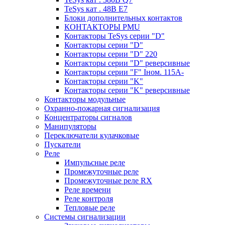
TeSys кат . 48В E7
Блоки дополнительных контактов
КОНТАКТОРЫ PMU
Контакторы TeSys серии "D"
Контакторы серии "D"
Контакторы серии "D" 220
Контакторы серии "D" реверсивные
Контакторы серии "F" Iном. 115А-
Контакторы серии "K"
Контакторы серии "K" реверсивные
Контакторы модульные
Охранно-пожарная сигнализация
Концентраторы сигналов
Манипуляторы
Переключатели кулачковые
Пускатели
Реле
Импульсные реле
Промежуточные реле
Промежуточные реле RX
Реле времени
Реле контроля
Тепловые реле
Системы сигнализации