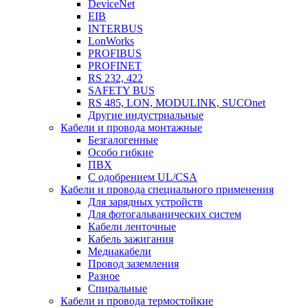
DeviceNet
EIB
INTERBUS
LonWorks
PROFIBUS
PROFINET
RS 232, 422
SAFETY BUS
RS 485, LON, MODULINK, SUCOnet
Другие индустриальные
Кабели и провода монтажные
Безгалогенные
Особо гибкие
ПВХ
С одобрением UL/CSA
Кабели и провода специального применения
Для зарядных устройств
Для фотогальванических систем
Кабели ленточные
Кабель зажигания
Медиакабели
Провод заземления
Разное
Спиральные
Кабели и провода термостойкие