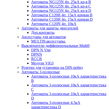
Автоматы NG125N 4п. 25кА кр-я B
Автоматы NG125N 4п. 25кА кр-я C
Автоматы NG125N 4п. 25кА кр-я D
Автоматы С120H 4п. 15кА кривая B
Автоматы С120H 4п. 15кА кривая D
Автоматы С120N 4п. 10кА
Автоматы для защиты двигателей
Доп.контакты
Аксессуары для автоматов
MULTI9.аксессуары.
Выключатели дифференциальные Multi9
DPN N Vigi
DPNN
RCCB
Модули VIGI
Розетки для установки на DIN-рейку
Автоматы 3-полюсные
Автоматы 3-полюсные 10кА характеристика
B
Автоматы 3-полюсные 10кА характеристика
C
Автоматы 3-полюсные 10кА характеристика
D
Автоматы 3-полюсные 4.5кА
характеристика D