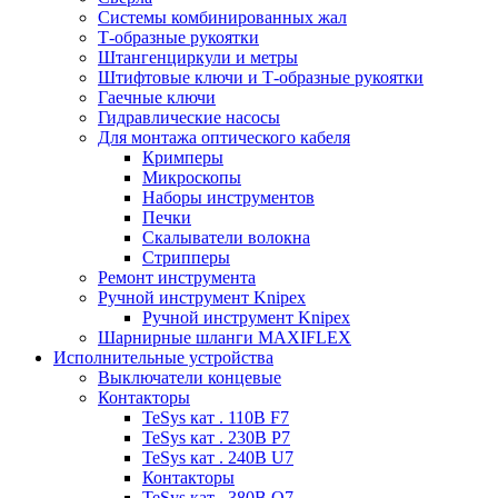
Системы комбинированных жал
Т-образные рукоятки
Штангенциркули и метры
Штифтовые ключи и Т-образные рукоятки
Гаечные ключи
Гидравлические насосы
Для монтажа оптического кабеля
Кримперы
Микроскопы
Наборы инструментов
Печки
Скалыватели волокна
Стрипперы
Ремонт инструмента
Ручной инструмент Knipex
Ручной инструмент Knipex
Шарнирные шланги MAXIFLEX
Исполнительные устройства
Выключатели концевые
Контакторы
TeSys кат . 110В F7
TeSys кат . 230В P7
TeSys кат . 240В U7
Контакторы
TeSys кат . 380В Q7