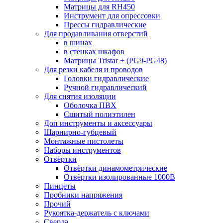
Матрицы для RH450
Инструмент для опрессовки
Прессы гидравлические
Для продавливания отверстий
в шинах
в стенках шкафов
Матрицы Tristar + (PG9-PG48)
Для резки кабеля и проводов
Головки гидравлические
Ручной гидравлический
Для снятия изоляции
Оболочка ПВХ
Сшитый полиэтилен
Доп инструменты и аксессуары
Шарнирно-губцевый
Монтажные пистолеты
Наборы инструментов
Отвёртки
Отвёртки динамометрические
Отвёртки изолированные 1000В
Пинцеты
Пробники напряжения
Прочий
Рукоятка-держатель с ключами
Сверла