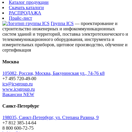
Каталог продукции
Скачать каталоги
РАСПРОДАЖА
Прайс-лист
Группа ICS
— проектирование и
строительство инженерных и инфокоммуникационных
систем зданий и территорий, поставка электротехнического и
телекоммуникационного оборудования, инструмента и
измерительных приборов, щитовое производство, обучение и
сертификация
Москва
105082
,
Россия, Москва
,
Бакунинская ул., 74-76 к8
+7 495 720-49-00
ics@icsgroup.ru
www.icsgroup.ru
Вакансии
NEW
Санкт-Петербург
198035, Санкт-Петербург, ул. Степана Разина, 9
+7 812 385-14-64
8 800 600-72-75