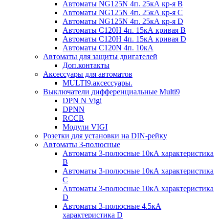
Автоматы NG125N 4п. 25кА кр-я B
Автоматы NG125N 4п. 25кА кр-я C
Автоматы NG125N 4п. 25кА кр-я D
Автоматы С120H 4п. 15кА кривая B
Автоматы С120H 4п. 15кА кривая D
Автоматы С120N 4п. 10кА
Автоматы для защиты двигателей
Доп.контакты
Аксессуары для автоматов
MULTI9.аксессуары.
Выключатели дифференциальные Multi9
DPN N Vigi
DPNN
RCCB
Модули VIGI
Розетки для установки на DIN-рейку
Автоматы 3-полюсные
Автоматы 3-полюсные 10кА характеристика
B
Автоматы 3-полюсные 10кА характеристика
C
Автоматы 3-полюсные 10кА характеристика
D
Автоматы 3-полюсные 4.5кА
характеристика D