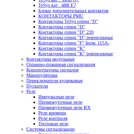
TeSys кат . 48В E7
Блоки дополнительных контактов
КОНТАКТОРЫ PMU
Контакторы TeSys серии "D"
Контакторы серии "D"
Контакторы серии "D" 220
Контакторы серии "D" реверсивные
Контакторы серии "F" Iном. 115А-
Контакторы серии "K"
Контакторы серии "K" реверсивные
Контакторы модульные
Охранно-пожарная сигнализация
Концентраторы сигналов
Манипуляторы
Переключатели кулачковые
Пускатели
Реле
Импульсные реле
Промежуточные реле
Промежуточные реле RX
Реле времени
Реле контроля
Тепловые реле
Системы сигнализации