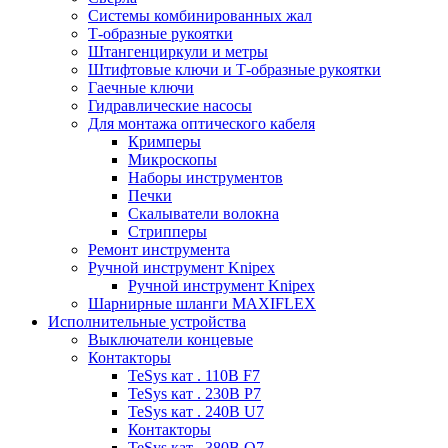
Системы комбинированных жал
Т-образные рукоятки
Штангенциркули и метры
Штифтовые ключи и Т-образные рукоятки
Гаечные ключи
Гидравлические насосы
Для монтажа оптического кабеля
Кримперы
Микроскопы
Наборы инструментов
Печки
Скалыватели волокна
Стрипперы
Ремонт инструмента
Ручной инструмент Knipex
Ручной инструмент Knipex
Шарнирные шланги MAXIFLEX
Исполнительные устройства
Выключатели концевые
Контакторы
TeSys кат . 110В F7
TeSys кат . 230В P7
TeSys кат . 240В U7
Контакторы
TeSys кат . 380В Q7