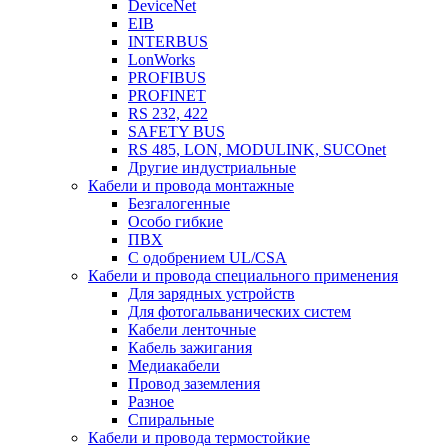
DeviceNet
EIB
INTERBUS
LonWorks
PROFIBUS
PROFINET
RS 232, 422
SAFETY BUS
RS 485, LON, MODULINK, SUCOnet
Другие индустриальные
Кабели и провода монтажные
Безгалогенные
Особо гибкие
ПВХ
С одобрением UL/CSA
Кабели и провода специального применения
Для зарядных устройств
Для фотогальванических систем
Кабели ленточные
Кабель зажигания
Медиакабели
Провод заземления
Разное
Спиральные
Кабели и провода термостойкие