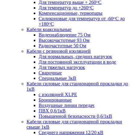
Для температур выше + 260ᴼС
Для температур до +260ᴼС
Компенсационные, термопары
Силиконовые для температур от -60ᴼC до
+180ᴼС
Кабели коаксиальные
Видеонаблюдение 75 Ом
Высокочастотные 93 Ом
Радиочастотные 50 Ом
Кабели с резиновой изоляцией
Для нормальных, средних нагрузок
Для постоянной эксплуатации в воде
Для тяжелых нагрузок
Сварочные
Специальные 3кВ
Кабели силовые для стационарной прокладки до
1кВ
c изоляцией XLPE
Бронированные
Воздушные линии передач
ПВХ 0,6/1кВ
Повышенной безопасности 0,6/1кВ
Кабели силовые для стационарной прокладки
свыше 1кВ
Среднего напряжения 12/20 кВ