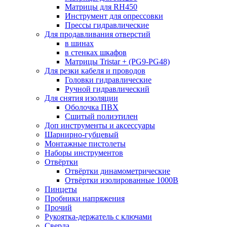
Матрицы для RH450
Инструмент для опрессовки
Прессы гидравлические
Для продавливания отверстий
в шинах
в стенках шкафов
Матрицы Tristar + (PG9-PG48)
Для резки кабеля и проводов
Головки гидравлические
Ручной гидравлический
Для снятия изоляции
Оболочка ПВХ
Сшитый полиэтилен
Доп инструменты и аксессуары
Шарнирно-губцевый
Монтажные пистолеты
Наборы инструментов
Отвёртки
Отвёртки динамометрические
Отвёртки изолированные 1000В
Пинцеты
Пробники напряжения
Прочий
Рукоятка-держатель с ключами
Сверла