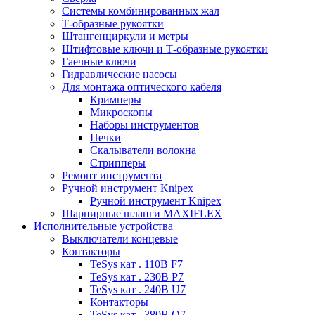
Системы комбинированных жал
Т-образные рукоятки
Штангенциркули и метры
Штифтовые ключи и Т-образные рукоятки
Гаечные ключи
Гидравлические насосы
Для монтажа оптического кабеля
Кримперы
Микроскопы
Наборы инструментов
Печки
Скалыватели волокна
Стрипперы
Ремонт инструмента
Ручной инструмент Knipex
Ручной инструмент Knipex
Шарнирные шланги MAXIFLEX
Исполнительные устройства
Выключатели концевые
Контакторы
TeSys кат . 110В F7
TeSys кат . 230В P7
TeSys кат . 240В U7
Контакторы
TeSys кат . 380В Q7