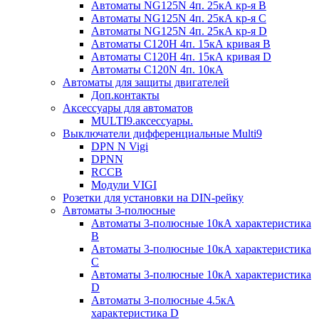
Автоматы NG125N 4п. 25кА кр-я B
Автоматы NG125N 4п. 25кА кр-я C
Автоматы NG125N 4п. 25кА кр-я D
Автоматы С120H 4п. 15кА кривая B
Автоматы С120H 4п. 15кА кривая D
Автоматы С120N 4п. 10кА
Автоматы для защиты двигателей
Доп.контакты
Аксессуары для автоматов
MULTI9.аксессуары.
Выключатели дифференциальные Multi9
DPN N Vigi
DPNN
RCCB
Модули VIGI
Розетки для установки на DIN-рейку
Автоматы 3-полюсные
Автоматы 3-полюсные 10кА характеристика
B
Автоматы 3-полюсные 10кА характеристика
C
Автоматы 3-полюсные 10кА характеристика
D
Автоматы 3-полюсные 4.5кА
характеристика D