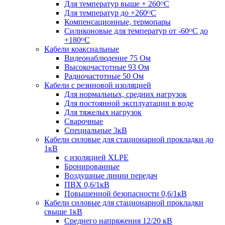
Для температур выше + 260ᴼС
Для температур до +260ᴼС
Компенсационные, термопары
Силиконовые для температур от -60ᴼC до
+180ᴼС
Кабели коаксиальные
Видеонаблюдение 75 Ом
Высокочастотные 93 Ом
Радиочастотные 50 Ом
Кабели с резиновой изоляцией
Для нормальных, средних нагрузок
Для постоянной эксплуатации в воде
Для тяжелых нагрузок
Сварочные
Специальные 3кВ
Кабели силовые для стационарной прокладки до
1кВ
c изоляцией XLPE
Бронированные
Воздушные линии передач
ПВХ 0,6/1кВ
Повышенной безопасности 0,6/1кВ
Кабели силовые для стационарной прокладки
свыше 1кВ
Среднего напряжения 12/20 кВ