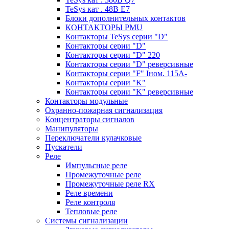
TeSys кат . 48В E7
Блоки дополнительных контактов
КОНТАКТОРЫ PMU
Контакторы TeSys серии "D"
Контакторы серии "D"
Контакторы серии "D" 220
Контакторы серии "D" реверсивные
Контакторы серии "F" Iном. 115А-
Контакторы серии "K"
Контакторы серии "K" реверсивные
Контакторы модульные
Охранно-пожарная сигнализация
Концентраторы сигналов
Манипуляторы
Переключатели кулачковые
Пускатели
Реле
Импульсные реле
Промежуточные реле
Промежуточные реле RX
Реле времени
Реле контроля
Тепловые реле
Системы сигнализации