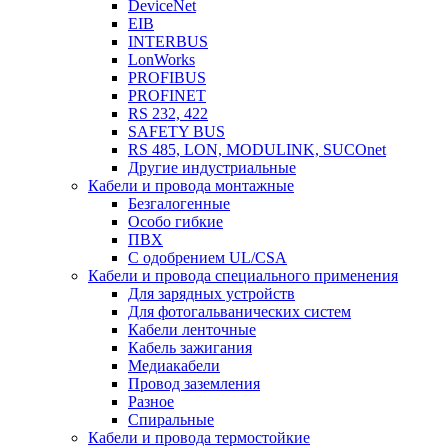
DeviceNet
EIB
INTERBUS
LonWorks
PROFIBUS
PROFINET
RS 232, 422
SAFETY BUS
RS 485, LON, MODULINK, SUCOnet
Другие индустриальные
Кабели и провода монтажные
Безгалогенные
Особо гибкие
ПВХ
С одобрением UL/CSA
Кабели и провода специального применения
Для зарядных устройств
Для фотогальванических систем
Кабели ленточные
Кабель зажигания
Медиакабели
Провод заземления
Разное
Спиральные
Кабели и провода термостойкие