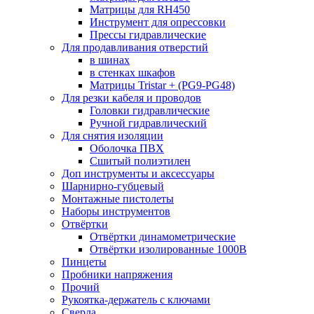
Матрицы для RH450
Инструмент для опрессовки
Прессы гидравлические
Для продавливания отверстий
в шинах
в стенках шкафов
Матрицы Tristar + (PG9-PG48)
Для резки кабеля и проводов
Головки гидравлические
Ручной гидравлический
Для снятия изоляции
Оболочка ПВХ
Сшитый полиэтилен
Доп инструменты и аксессуары
Шарнирно-губцевый
Монтажные пистолеты
Наборы инструментов
Отвёртки
Отвёртки динамометрические
Отвёртки изолированные 1000В
Пинцеты
Пробники напряжения
Прочий
Рукоятка-держатель с ключами
Сверла