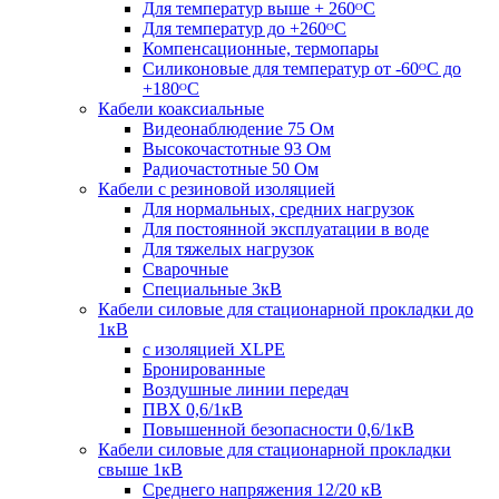
Для температур выше + 260ᴼС
Для температур до +260ᴼС
Компенсационные, термопары
Силиконовые для температур от -60ᴼC до
+180ᴼС
Кабели коаксиальные
Видеонаблюдение 75 Ом
Высокочастотные 93 Ом
Радиочастотные 50 Ом
Кабели с резиновой изоляцией
Для нормальных, средних нагрузок
Для постоянной эксплуатации в воде
Для тяжелых нагрузок
Сварочные
Специальные 3кВ
Кабели силовые для стационарной прокладки до
1кВ
c изоляцией XLPE
Бронированные
Воздушные линии передач
ПВХ 0,6/1кВ
Повышенной безопасности 0,6/1кВ
Кабели силовые для стационарной прокладки
свыше 1кВ
Среднего напряжения 12/20 кВ