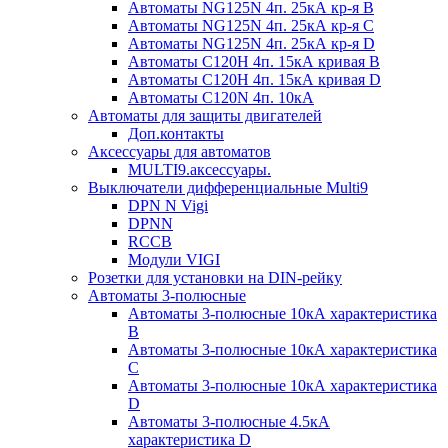
Автоматы NG125N 4п. 25кА кр-я B
Автоматы NG125N 4п. 25кА кр-я C
Автоматы NG125N 4п. 25кА кр-я D
Автоматы С120H 4п. 15кА кривая B
Автоматы С120H 4п. 15кА кривая D
Автоматы С120N 4п. 10кА
Автоматы для защиты двигателей
Доп.контакты
Аксессуары для автоматов
MULTI9.аксессуары.
Выключатели дифференциальные Multi9
DPN N Vigi
DPNN
RCCB
Модули VIGI
Розетки для установки на DIN-рейку
Автоматы 3-полюсные
Автоматы 3-полюсные 10кА характеристика
B
Автоматы 3-полюсные 10кА характеристика
C
Автоматы 3-полюсные 10кА характеристика
D
Автоматы 3-полюсные 4.5кА
характеристика D