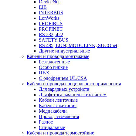
DeviceNet
EIB
INTERBUS
LonWorks
PROFIBUS
PROFINET
RS 232, 422
SAFETY BUS
RS 485, LON, MODULINK, SUCOnet
Другие индустриальные
Кабели и провода монтажные
Безгалогенные
Особо гибкие
ПВХ
С одобрением UL/CSA
Кабели и провода специального применения
Для зарядных устройств
Для фотогальванических систем
Кабели ленточные
Кабель зажигания
Медиакабели
Провод заземления
Разное
Спиральные
Кабели и провода термостойкие