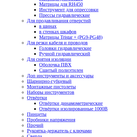
Матрицы для RH450
Инструмент для опрессовки
Прессы гидравлические
Для продавливания отверстий
в шинах
в стенках шкафов
Матрицы Tristar + (PG9-PG48)
Для резки кабеля и проводов
Головки гидравлические
Ручной гидравлический
Для снятия изоляции
Оболочка ПВХ
Сшитый полиэтилен
Доп инструменты и аксессуары
Шарнирно-губцевый
Монтажные пистолеты
Наборы инструментов
Отвёртки
Отвёртки динамометрические
Отвёртки изолированные 1000В
Пинцеты
Пробники напряжения
Прочий
Рукоятка-держатель с ключами
Сверла