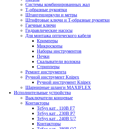
Системы комбинированных жал
Т-образные рукоятки
Штангенциркули и метры
Штифтовые ключи и Т-образные рукоятки
Гаечные ключи
Гидравлические насосы
Для монтажа оптического кабеля
Кримперы
Микроскопы
Наборы инструментов
Печки
Скалыватели волокна
Стрипперы
Ремонт инструмента
Ручной инструмент Knipex
Ручной инструмент Knipex
Шарнирные шланги MAXIFLEX
Исполнительные устройства
Выключатели концевые
Контакторы
TeSys кат . 110В F7
TeSys кат . 230В P7
TeSys кат . 240В U7
Контакторы
TeSys кат . 380В Q7