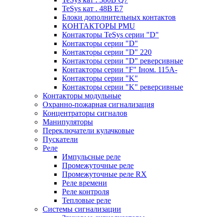
TeSys кат . 48В E7
Блоки дополнительных контактов
КОНТАКТОРЫ PMU
Контакторы TeSys серии "D"
Контакторы серии "D"
Контакторы серии "D" 220
Контакторы серии "D" реверсивные
Контакторы серии "F" Iном. 115А-
Контакторы серии "K"
Контакторы серии "K" реверсивные
Контакторы модульные
Охранно-пожарная сигнализация
Концентраторы сигналов
Манипуляторы
Переключатели кулачковые
Пускатели
Реле
Импульсные реле
Промежуточные реле
Промежуточные реле RX
Реле времени
Реле контроля
Тепловые реле
Системы сигнализации