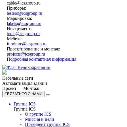
cable@icsgroup.ru
Приборы:
testers@icsgroup.ru
Маркировка:
labels@icsgroup.ru
Инструмент:
tools@icsgroup.ru
Мебель:
furniture@icsgroup.ru
Проектирование и монтаж:
projects@icsgroup.ru
Подробная контактная информация
Кабельные сети
Автоматизация зданий
Проект — Монтаж
СВЯЗАТЬСЯ С НАМИ
Группа ICS
Группа ICS
О группе ICS
Миссия и цели
Президент группы ICS