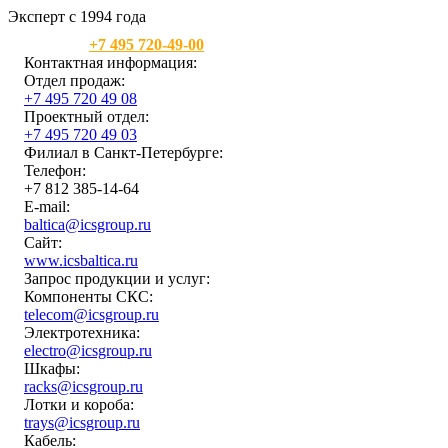
Эксперт с 1994 года
Москва:
+7 495 720-49-00
Контактная информация:
Отдел продаж:
+7 495 720 49 08
Проектный отдел:
+7 495 720 49 03
Филиал в Санкт-Петербурге:
Телефон:
+7 812 385-14-64
E-mail:
baltica@icsgroup.ru
Сайт:
www.icsbaltica.ru
Запрос продукции и услуг:
Компоненты СКС:
telecom@icsgroup.ru
Электротехника:
electro@icsgroup.ru
Шкафы:
racks@icsgroup.ru
Лотки и короба:
trays@icsgroup.ru
Кабель: