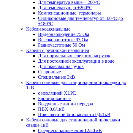
Для температур выше + 260ᴼС
Для температур до +260ᴼС
Компенсационные, термопары
Силиконовые для температур от -60ᴼC до
+180ᴼС
Кабели коаксиальные
Видеонаблюдение 75 Ом
Высокочастотные 93 Ом
Радиочастотные 50 Ом
Кабели с резиновой изоляцией
Для нормальных, средних нагрузок
Для постоянной эксплуатации в воде
Для тяжелых нагрузок
Сварочные
Специальные 3кВ
Кабели силовые для стационарной прокладки до
1кВ
c изоляцией XLPE
Бронированные
Воздушные линии передач
ПВХ 0,6/1кВ
Повышенной безопасности 0,6/1кВ
Кабели силовые для стационарной прокладки
свыше 1кВ
Среднего напряжения 12/20 кВ