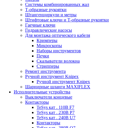
Системы комбинированных жал
Т-образные рукоятки
Штангенциркули и метры
Штифтовые ключи и Т-образные рукоятки
Гаечные ключи
Гидравлические насосы
Для монтажа оптического кабеля
Кримперы
Микроскопы
Наборы инструментов
Печки
Скалыватели волокна
Стрипперы
Ремонт инструмента
Ручной инструмент Knipex
Ручной инструмент Knipex
Шарнирные шланги MAXIFLEX
Исполнительные устройства
Выключатели концевые
Контакторы
TeSys кат . 110В F7
TeSys кат . 230В P7
TeSys кат . 240В U7
Контакторы
TeSys кат . 380В Q7