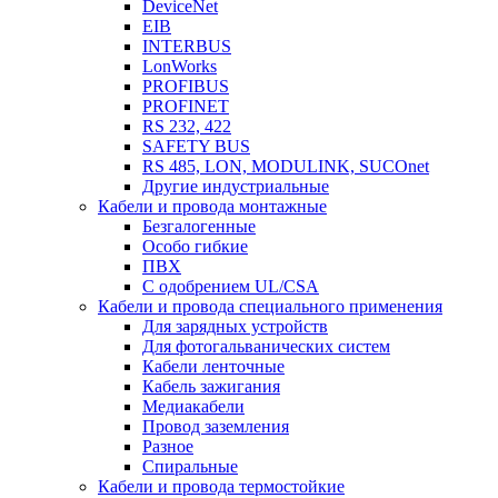
DeviceNet
EIB
INTERBUS
LonWorks
PROFIBUS
PROFINET
RS 232, 422
SAFETY BUS
RS 485, LON, MODULINK, SUCOnet
Другие индустриальные
Кабели и провода монтажные
Безгалогенные
Особо гибкие
ПВХ
С одобрением UL/CSA
Кабели и провода специального применения
Для зарядных устройств
Для фотогальванических систем
Кабели ленточные
Кабель зажигания
Медиакабели
Провод заземления
Разное
Спиральные
Кабели и провода термостойкие