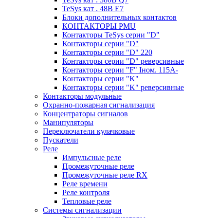
TeSys кат . 48В E7
Блоки дополнительных контактов
КОНТАКТОРЫ PMU
Контакторы TeSys серии "D"
Контакторы серии "D"
Контакторы серии "D" 220
Контакторы серии "D" реверсивные
Контакторы серии "F" Iном. 115А-
Контакторы серии "K"
Контакторы серии "K" реверсивные
Контакторы модульные
Охранно-пожарная сигнализация
Концентраторы сигналов
Манипуляторы
Переключатели кулачковые
Пускатели
Реле
Импульсные реле
Промежуточные реле
Промежуточные реле RX
Реле времени
Реле контроля
Тепловые реле
Системы сигнализации