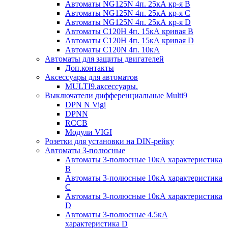
Автоматы NG125N 4п. 25кА кр-я B
Автоматы NG125N 4п. 25кА кр-я C
Автоматы NG125N 4п. 25кА кр-я D
Автоматы С120H 4п. 15кА кривая B
Автоматы С120H 4п. 15кА кривая D
Автоматы С120N 4п. 10кА
Автоматы для защиты двигателей
Доп.контакты
Аксессуары для автоматов
MULTI9.аксессуары.
Выключатели дифференциальные Multi9
DPN N Vigi
DPNN
RCCB
Модули VIGI
Розетки для установки на DIN-рейку
Автоматы 3-полюсные
Автоматы 3-полюсные 10кА характеристика
B
Автоматы 3-полюсные 10кА характеристика
C
Автоматы 3-полюсные 10кА характеристика
D
Автоматы 3-полюсные 4.5кА
характеристика D