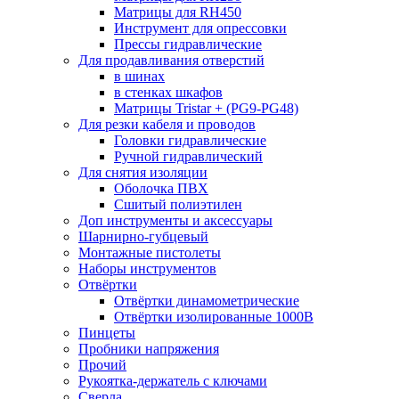
Матрицы для RH450
Инструмент для опрессовки
Прессы гидравлические
Для продавливания отверстий
в шинах
в стенках шкафов
Матрицы Tristar + (PG9-PG48)
Для резки кабеля и проводов
Головки гидравлические
Ручной гидравлический
Для снятия изоляции
Оболочка ПВХ
Сшитый полиэтилен
Доп инструменты и аксессуары
Шарнирно-губцевый
Монтажные пистолеты
Наборы инструментов
Отвёртки
Отвёртки динамометрические
Отвёртки изолированные 1000В
Пинцеты
Пробники напряжения
Прочий
Рукоятка-держатель с ключами
Сверла