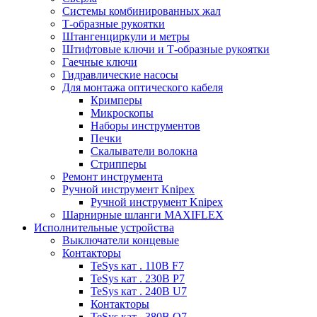
Системы комбинированных жал
Т-образные рукоятки
Штангенциркули и метры
Штифтовые ключи и Т-образные рукоятки
Гаечные ключи
Гидравлические насосы
Для монтажа оптического кабеля
Кримперы
Микроскопы
Наборы инструментов
Печки
Скалыватели волокна
Стрипперы
Ремонт инструмента
Ручной инструмент Knipex
Ручной инструмент Knipex
Шарнирные шланги MAXIFLEX
Исполнительные устройства
Выключатели концевые
Контакторы
TeSys кат . 110В F7
TeSys кат . 230В P7
TeSys кат . 240В U7
Контакторы
TeSys кат . 380В Q7