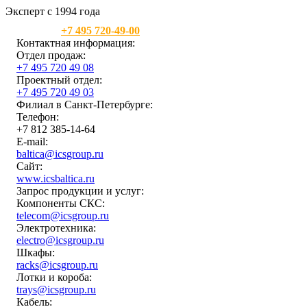
Эксперт с 1994 года
Москва:
+7 495 720-49-00
Контактная информация:
Отдел продаж:
+7 495 720 49 08
Проектный отдел:
+7 495 720 49 03
Филиал в Санкт-Петербурге:
Телефон:
+7 812 385-14-64
E-mail:
baltica@icsgroup.ru
Сайт:
www.icsbaltica.ru
Запрос продукции и услуг:
Компоненты СКС:
telecom@icsgroup.ru
Электротехника:
electro@icsgroup.ru
Шкафы:
racks@icsgroup.ru
Лотки и короба:
trays@icsgroup.ru
Кабель: