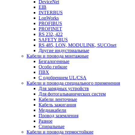
DeviceNet
EIB
INTERBUS
LonWorks
PROFIBUS
PROFINET
RS 232, 422
SAFETY BUS
RS 485, LON, MODULINK, SUCOnet
Другие индустриальные
Кабели и провода монтажные
Безгалогенные
Особо гибкие
ПВХ
С одобрением UL/CSA
Кабели и провода специального применения
Для зарядных устройств
Для фотогальванических систем
Кабели ленточные
Кабель зажигания
Медиакабели
Провод заземления
Разное
Спиральные
Кабели и провода термостойкие