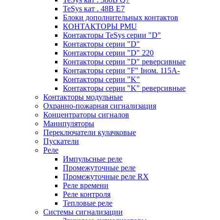
TeSys кат . 48В E7
Блоки дополнительных контактов
КОНТАКТОРЫ PMU
Контакторы TeSys серии "D"
Контакторы серии "D"
Контакторы серии "D" 220
Контакторы серии "D" реверсивные
Контакторы серии "F" Iном. 115А-
Контакторы серии "K"
Контакторы серии "K" реверсивные
Контакторы модульные
Охранно-пожарная сигнализация
Концентраторы сигналов
Манипуляторы
Переключатели кулачковые
Пускатели
Реле
Импульсные реле
Промежуточные реле
Промежуточные реле RX
Реле времени
Реле контроля
Тепловые реле
Системы сигнализации