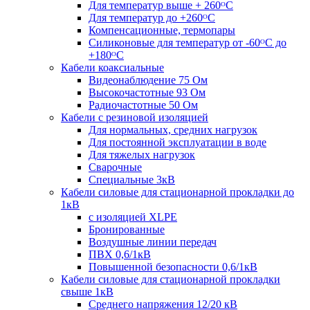
Для температур выше + 260ᴼС
Для температур до +260ᴼС
Компенсационные, термопары
Силиконовые для температур от -60ᴼC до
+180ᴼС
Кабели коаксиальные
Видеонаблюдение 75 Ом
Высокочастотные 93 Ом
Радиочастотные 50 Ом
Кабели с резиновой изоляцией
Для нормальных, средних нагрузок
Для постоянной эксплуатации в воде
Для тяжелых нагрузок
Сварочные
Специальные 3кВ
Кабели силовые для стационарной прокладки до
1кВ
c изоляцией XLPE
Бронированные
Воздушные линии передач
ПВХ 0,6/1кВ
Повышенной безопасности 0,6/1кВ
Кабели силовые для стационарной прокладки
свыше 1кВ
Среднего напряжения 12/20 кВ