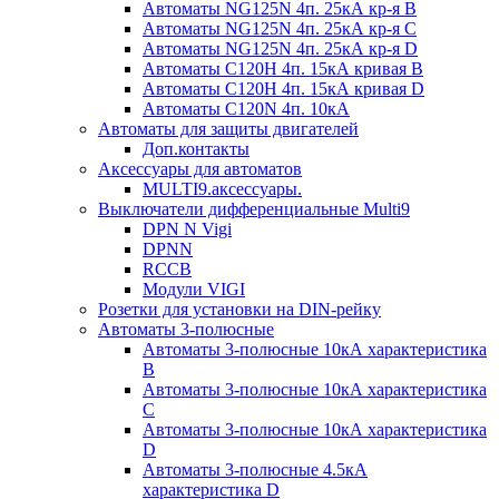
Автоматы NG125N 4п. 25кА кр-я B
Автоматы NG125N 4п. 25кА кр-я C
Автоматы NG125N 4п. 25кА кр-я D
Автоматы С120H 4п. 15кА кривая B
Автоматы С120H 4п. 15кА кривая D
Автоматы С120N 4п. 10кА
Автоматы для защиты двигателей
Доп.контакты
Аксессуары для автоматов
MULTI9.аксессуары.
Выключатели дифференциальные Multi9
DPN N Vigi
DPNN
RCCB
Модули VIGI
Розетки для установки на DIN-рейку
Автоматы 3-полюсные
Автоматы 3-полюсные 10кА характеристика
B
Автоматы 3-полюсные 10кА характеристика
C
Автоматы 3-полюсные 10кА характеристика
D
Автоматы 3-полюсные 4.5кА
характеристика D