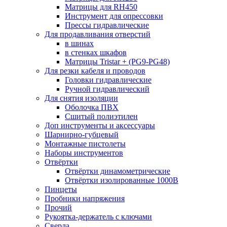
Матрицы для RH450
Инструмент для опрессовки
Прессы гидравлические
Для продавливания отверстий
в шинах
в стенках шкафов
Матрицы Tristar + (PG9-PG48)
Для резки кабеля и проводов
Головки гидравлические
Ручной гидравлический
Для снятия изоляции
Оболочка ПВХ
Сшитый полиэтилен
Доп инструменты и аксессуары
Шарнирно-губцевый
Монтажные пистолеты
Наборы инструментов
Отвёртки
Отвёртки динамометрические
Отвёртки изолированные 1000В
Пинцеты
Пробники напряжения
Прочий
Рукоятка-держатель с ключами
Сверла