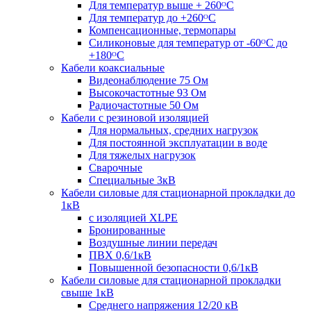
Для температур выше + 260ᴼС
Для температур до +260ᴼС
Компенсационные, термопары
Силиконовые для температур от -60ᴼC до
+180ᴼС
Кабели коаксиальные
Видеонаблюдение 75 Ом
Высокочастотные 93 Ом
Радиочастотные 50 Ом
Кабели с резиновой изоляцией
Для нормальных, средних нагрузок
Для постоянной эксплуатации в воде
Для тяжелых нагрузок
Сварочные
Специальные 3кВ
Кабели силовые для стационарной прокладки до
1кВ
c изоляцией XLPE
Бронированные
Воздушные линии передач
ПВХ 0,6/1кВ
Повышенной безопасности 0,6/1кВ
Кабели силовые для стационарной прокладки
свыше 1кВ
Среднего напряжения 12/20 кВ