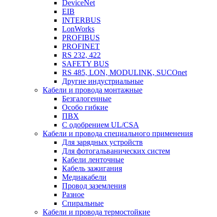
DeviceNet
EIB
INTERBUS
LonWorks
PROFIBUS
PROFINET
RS 232, 422
SAFETY BUS
RS 485, LON, MODULINK, SUCOnet
Другие индустриальные
Кабели и провода монтажные
Безгалогенные
Особо гибкие
ПВХ
С одобрением UL/CSA
Кабели и провода специального применения
Для зарядных устройств
Для фотогальванических систем
Кабели ленточные
Кабель зажигания
Медиакабели
Провод заземления
Разное
Спиральные
Кабели и провода термостойкие