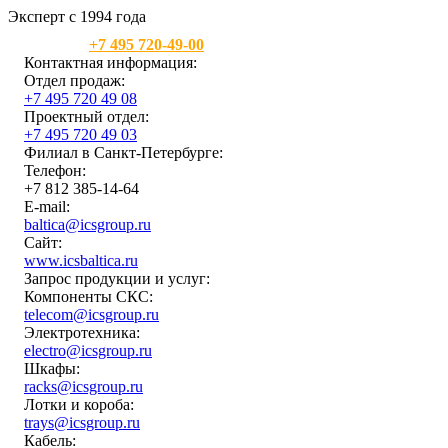
Эксперт с 1994 года
Москва:
+7 495 720-49-00
Контактная информация:
Отдел продаж:
+7 495 720 49 08
Проектный отдел:
+7 495 720 49 03
Филиал в Санкт-Петербурге:
Телефон:
+7 812 385-14-64
E-mail:
baltica@icsgroup.ru
Сайт:
www.icsbaltica.ru
Запрос продукции и услуг:
Компоненты СКС:
telecom@icsgroup.ru
Электротехника:
electro@icsgroup.ru
Шкафы:
racks@icsgroup.ru
Лотки и короба:
trays@icsgroup.ru
Кабель: