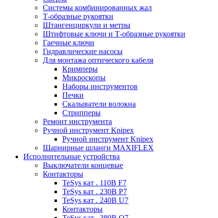
Системы комбинированных жал
Т-образные рукоятки
Штангенциркули и метры
Штифтовые ключи и Т-образные рукоятки
Гаечные ключи
Гидравлические насосы
Для монтажа оптического кабеля
Кримперы
Микроскопы
Наборы инструментов
Печки
Скалыватели волокна
Стрипперы
Ремонт инструмента
Ручной инструмент Knipex
Ручной инструмент Knipex
Шарнирные шланги MAXIFLEX
Исполнительные устройства
Выключатели концевые
Контакторы
TeSys кат . 110В F7
TeSys кат . 230В P7
TeSys кат . 240В U7
Контакторы
TeSys кат . 380В Q7