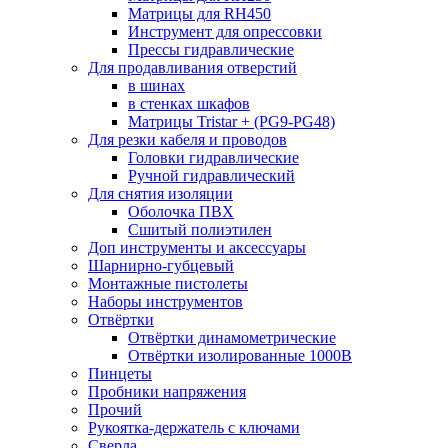
Матрицы для RH450
Инструмент для опрессовки
Прессы гидравлические
Для продавливания отверстий
в шинах
в стенках шкафов
Матрицы Tristar + (PG9-PG48)
Для резки кабеля и проводов
Головки гидравлические
Ручной гидравлический
Для снятия изоляции
Оболочка ПВХ
Сшитый полиэтилен
Доп инструменты и аксессуары
Шарнирно-губцевый
Монтажные пистолеты
Наборы инструментов
Отвёртки
Отвёртки динамометрические
Отвёртки изолированные 1000В
Пинцеты
Пробники напряжения
Прочий
Рукоятка-держатель с ключами
Сверла