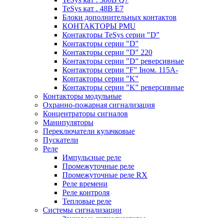
TeSys кат . 48В E7
Блоки дополнительных контактов
КОНТАКТОРЫ PMU
Контакторы TeSys серии "D"
Контакторы серии "D"
Контакторы серии "D" 220
Контакторы серии "D" реверсивные
Контакторы серии "F" Iном. 115А-
Контакторы серии "K"
Контакторы серии "K" реверсивные
Контакторы модульные
Охранно-пожарная сигнализация
Концентраторы сигналов
Манипуляторы
Переключатели кулачковые
Пускатели
Реле
Импульсные реле
Промежуточные реле
Промежуточные реле RX
Реле времени
Реле контроля
Тепловые реле
Системы сигнализации