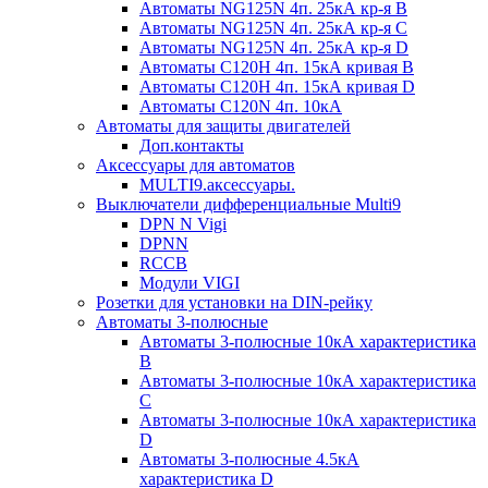
Автоматы NG125N 4п. 25кА кр-я B
Автоматы NG125N 4п. 25кА кр-я C
Автоматы NG125N 4п. 25кА кр-я D
Автоматы С120H 4п. 15кА кривая B
Автоматы С120H 4п. 15кА кривая D
Автоматы С120N 4п. 10кА
Автоматы для защиты двигателей
Доп.контакты
Аксессуары для автоматов
MULTI9.аксессуары.
Выключатели дифференциальные Multi9
DPN N Vigi
DPNN
RCCB
Модули VIGI
Розетки для установки на DIN-рейку
Автоматы 3-полюсные
Автоматы 3-полюсные 10кА характеристика
B
Автоматы 3-полюсные 10кА характеристика
C
Автоматы 3-полюсные 10кА характеристика
D
Автоматы 3-полюсные 4.5кА
характеристика D