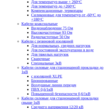
Для температур выше + 260ᴼС
Для температур до +260ᴼС
Компенсационные, термопары
Силиконовые для температур от -60ᴼC до
+180ᴼС
Кабели коаксиальные
Видеонаблюдение 75 Ом
Высокочастотные 93 Ом
Радиочастотные 50 Ом
Кабели с резиновой изоляцией
Для нормальных, средних нагрузок
Для постоянной эксплуатации в воде
Для тяжелых нагрузок
Сварочные
Специальные 3кВ
Кабели силовые для стационарной прокладки до
1кВ
c изоляцией XLPE
Бронированные
Воздушные линии передач
ПВХ 0,6/1кВ
Повышенной безопасности 0,6/1кВ
Кабели силовые для стационарной прокладки
свыше 1кВ
Среднего напряжения 12/20 кВ