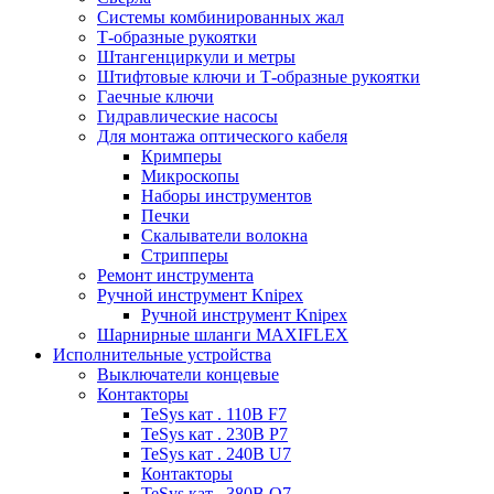
Системы комбинированных жал
Т-образные рукоятки
Штангенциркули и метры
Штифтовые ключи и Т-образные рукоятки
Гаечные ключи
Гидравлические насосы
Для монтажа оптического кабеля
Кримперы
Микроскопы
Наборы инструментов
Печки
Скалыватели волокна
Стрипперы
Ремонт инструмента
Ручной инструмент Knipex
Ручной инструмент Knipex
Шарнирные шланги MAXIFLEX
Исполнительные устройства
Выключатели концевые
Контакторы
TeSys кат . 110В F7
TeSys кат . 230В P7
TeSys кат . 240В U7
Контакторы
TeSys кат . 380В Q7