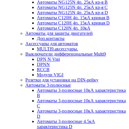
Автоматы NG125N 4п. 25кА кр-я B
Автоматы NG125N 4п. 25кА кр-я C
Автоматы NG125N 4п. 25кА кр-я D
Автоматы С120H 4п. 15кА кривая B
Автоматы С120H 4п. 15кА кривая D
Автоматы С120N 4п. 10кА
Автоматы для защиты двигателей
Доп.контакты
Аксессуары для автоматов
MULTI9.аксессуары.
Выключатели дифференциальные Multi9
DPN N Vigi
DPNN
RCCB
Модули VIGI
Розетки для установки на DIN-рейку
Автоматы 3-полюсные
Автоматы 3-полюсные 10кА характеристика
B
Автоматы 3-полюсные 10кА характеристика
C
Автоматы 3-полюсные 10кА характеристика
D
Автоматы 3-полюсные 4.5кА
характеристика D