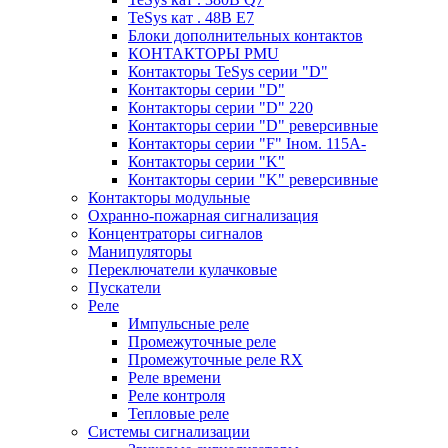
TeSys кат . 48В E7
Блоки дополнительных контактов
КОНТАКТОРЫ PMU
Контакторы TeSys серии "D"
Контакторы серии "D"
Контакторы серии "D" 220
Контакторы серии "D" реверсивные
Контакторы серии "F" Iном. 115А-
Контакторы серии "K"
Контакторы серии "K" реверсивные
Контакторы модульные
Охранно-пожарная сигнализация
Концентраторы сигналов
Манипуляторы
Переключатели кулачковые
Пускатели
Реле
Импульсные реле
Промежуточные реле
Промежуточные реле RX
Реле времени
Реле контроля
Тепловые реле
Системы сигнализации