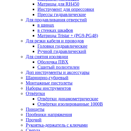
Матрицы для RH450
Инструмент для опрессовки
Прессы гидравлические
Для продавливания отверстий
в шинах
в стенках шкафов
Матрицы Tristar + (PG9-PG48)
Для резки кабеля и проводов
Головки гидравлические
Ручной гидравлический
Для снятия изоляции
Оболочка ПВХ
Сшитый полиэтилен
Доп инструменты и аксессуары
Шарнирно-губцевый
Монтажные пистолеты
Наборы инструментов
Отвёртки
Отвёртки динамометрические
Отвёртки изолированные 1000В
Пинцеты
Пробники напряжения
Прочий
Рукоятка-держатель с ключами
Сверла