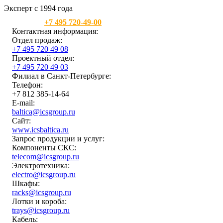
Эксперт с 1994 года
Москва:
+7 495 720-49-00
Контактная информация:
Отдел продаж:
+7 495 720 49 08
Проектный отдел:
+7 495 720 49 03
Филиал в Санкт-Петербурге:
Телефон:
+7 812 385-14-64
E-mail:
baltica@icsgroup.ru
Сайт:
www.icsbaltica.ru
Запрос продукции и услуг:
Компоненты СКС:
telecom@icsgroup.ru
Электротехника:
electro@icsgroup.ru
Шкафы:
racks@icsgroup.ru
Лотки и короба:
trays@icsgroup.ru
Кабель: