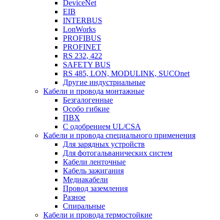
DeviceNet
EIB
INTERBUS
LonWorks
PROFIBUS
PROFINET
RS 232, 422
SAFETY BUS
RS 485, LON, MODULINK, SUCOnet
Другие индустриальные
Кабели и провода монтажные
Безгалогенные
Особо гибкие
ПВХ
С одобрением UL/CSA
Кабели и провода специального применения
Для зарядных устройств
Для фотогальванических систем
Кабели ленточные
Кабель зажигания
Медиакабели
Провод заземления
Разное
Спиральные
Кабели и провода термостойкие