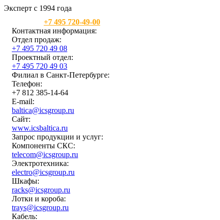
Эксперт с 1994 года
Москва:
+7 495 720-49-00
Контактная информация:
Отдел продаж:
+7 495 720 49 08
Проектный отдел:
+7 495 720 49 03
Филиал в Санкт-Петербурге:
Телефон:
+7 812 385-14-64
E-mail:
baltica@icsgroup.ru
Сайт:
www.icsbaltica.ru
Запрос продукции и услуг:
Компоненты СКС:
telecom@icsgroup.ru
Электротехника:
electro@icsgroup.ru
Шкафы:
racks@icsgroup.ru
Лотки и короба:
trays@icsgroup.ru
Кабель: