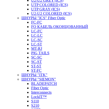
U2-U2 GREY (ICS)
UTP COLORED (ICS)
UTP GRAY (ICS)
U2-U2 COLORED (ICS)
ШНУРЫ "ICS" Fiber Optic
FC-FC
FO КАБЕЛЬ ОКОНЦОВАННЫЙ
LC-FC
LC-LC
LC-SC
LС-ST
MT-RJ
PIG TAILS
SC-SC
SC-ST
ST-ST
ST-FC
ШНУРЫ "ITK"
ШНУРЫ "SIEMON"
BLADEPATCH
Fiber Optic
Interconnects
LockIT™
S110
S210