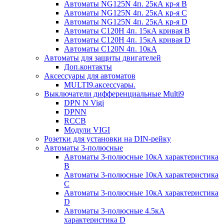
Автоматы NG125N 4п. 25кА кр-я B
Автоматы NG125N 4п. 25кА кр-я C
Автоматы NG125N 4п. 25кА кр-я D
Автоматы С120H 4п. 15кА кривая B
Автоматы С120H 4п. 15кА кривая D
Автоматы С120N 4п. 10кА
Автоматы для защиты двигателей
Доп.контакты
Аксессуары для автоматов
MULTI9.аксессуары.
Выключатели дифференциальные Multi9
DPN N Vigi
DPNN
RCCB
Модули VIGI
Розетки для установки на DIN-рейку
Автоматы 3-полюсные
Автоматы 3-полюсные 10кА характеристика
B
Автоматы 3-полюсные 10кА характеристика
C
Автоматы 3-полюсные 10кА характеристика
D
Автоматы 3-полюсные 4.5кА
характеристика D