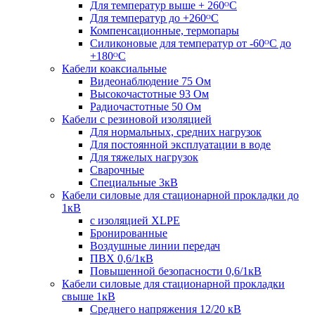
Для температур выше + 260ᴼС
Для температур до +260ᴼС
Компенсационные, термопары
Силиконовые для температур от -60ᴼC до
+180ᴼС
Кабели коаксиальные
Видеонаблюдение 75 Ом
Высокочастотные 93 Ом
Радиочастотные 50 Ом
Кабели с резиновой изоляцией
Для нормальных, средних нагрузок
Для постоянной эксплуатации в воде
Для тяжелых нагрузок
Сварочные
Специальные 3кВ
Кабели силовые для стационарной прокладки до
1кВ
c изоляцией XLPE
Бронированные
Воздушные линии передач
ПВХ 0,6/1кВ
Повышенной безопасности 0,6/1кВ
Кабели силовые для стационарной прокладки
свыше 1кВ
Среднего напряжения 12/20 кВ