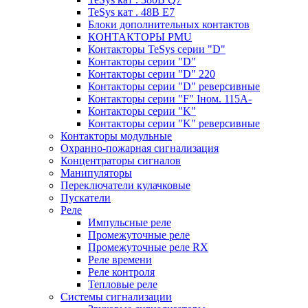
TeSys кат . 48В E7
Блоки дополнительных контактов
КОНТАКТОРЫ PMU
Контакторы TeSys серии "D"
Контакторы серии "D"
Контакторы серии "D" 220
Контакторы серии "D" реверсивные
Контакторы серии "F" Iном. 115А-
Контакторы серии "K"
Контакторы серии "K" реверсивные
Контакторы модульные
Охранно-пожарная сигнализация
Концентраторы сигналов
Манипуляторы
Переключатели кулачковые
Пускатели
Реле
Импульсные реле
Промежуточные реле
Промежуточные реле RX
Реле времени
Реле контроля
Тепловые реле
Системы сигнализации