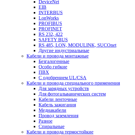
DeviceNet
EIB
INTERBUS
LonWorks
PROFIBUS
PROFINET
RS 232, 422
SAFETY BUS
RS 485, LON, MODULINK, SUCOnet
Другие индустриальные
Кабели и провода монтажные
Безгалогенные
Особо гибкие
ПВХ
С одобрением UL/CSA
Кабели и провода специального применения
Для зарядных устройств
Для фотогальванических систем
Кабели ленточные
Кабель зажигания
Медиакабели
Провод заземления
Разное
Спиральные
Кабели и провода термостойкие