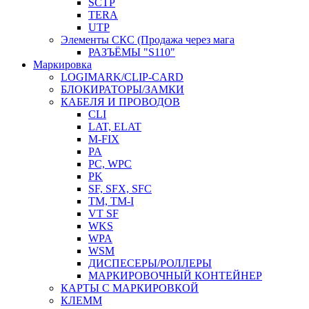
SCTP
TERA
UTP
Элементы СКС (Продажа через мага
РАЗЪЁМЫ "S110"
Маркировка
LOGIMARK/CLIP-CARD
БЛОКИРАТОРЫ/ЗАМКИ
КАБЕЛЯ И ПРОВОДОВ
CLI
LAT, ELAT
M-FIX
PA
PC, WРС
PK
SF, SFX, SFC
TM, TM-I
VT SF
WKS
WPA
WSM
ДИСПЕСЕРЫ/РОЛЛЕРЫ
МАРКИРОВОЧНЫЙ КОНТЕЙНЕР
КАРТЫ С МАРКИРОВКОЙ
КЛЕММ