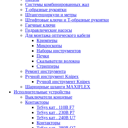
Системы комбинированных жал
Т-образные рукоятки
Штангенциркули и метры
Штифтовые ключи и Т-образные рукоятки
Гаечные ключи
Гидравлические насосы
Для монтажа оптического кабеля
Кримперы
Микроскопы
Наборы инструментов
Печки
Скалыватели волокна
Стрипперы
Ремонт инструмента
Ручной инструмент Knipex
Ручной инструмент Knipex
Шарнирные шланги MAXIFLEX
Исполнительные устройства
Выключатели концевые
Контакторы
TeSys кат . 110В F7
TeSys кат . 230В P7
TeSys кат . 240В U7
Контакторы
TeSys кат . 380В Q7