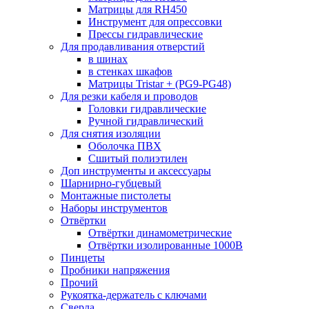
Матрицы для RH450
Инструмент для опрессовки
Прессы гидравлические
Для продавливания отверстий
в шинах
в стенках шкафов
Матрицы Tristar + (PG9-PG48)
Для резки кабеля и проводов
Головки гидравлические
Ручной гидравлический
Для снятия изоляции
Оболочка ПВХ
Сшитый полиэтилен
Доп инструменты и аксессуары
Шарнирно-губцевый
Монтажные пистолеты
Наборы инструментов
Отвёртки
Отвёртки динамометрические
Отвёртки изолированные 1000В
Пинцеты
Пробники напряжения
Прочий
Рукоятка-держатель с ключами
Сверла