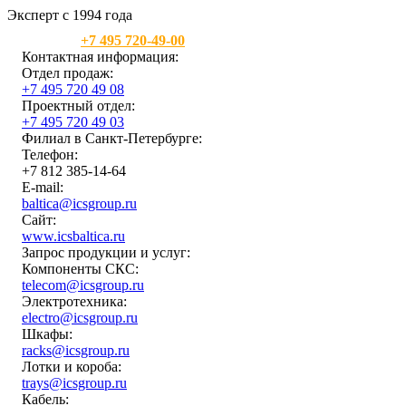
Эксперт с 1994 года
Москва:
+7 495 720-49-00
Контактная информация:
Отдел продаж:
+7 495 720 49 08
Проектный отдел:
+7 495 720 49 03
Филиал в Санкт-Петербурге:
Телефон:
+7 812 385-14-64
E-mail:
baltica@icsgroup.ru
Сайт:
www.icsbaltica.ru
Запрос продукции и услуг:
Компоненты СКС:
telecom@icsgroup.ru
Электротехника:
electro@icsgroup.ru
Шкафы:
racks@icsgroup.ru
Лотки и короба:
trays@icsgroup.ru
Кабель: