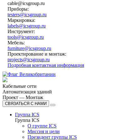
cable@icsgroup.ru
Приборы:
testers@icsgroup.ru
Маркировка:
labels@icsgroup.ru
Инструмент:
tools@icsgroup.ru
Мебель:
furniture@icsgroup.ru
Проектирование и монтаж:
projects@icsgroup.ru
Подробная контактная информация
Кабельные сети
Автоматизация зданий
Проект — Монтаж
СВЯЗАТЬСЯ С НАМИ
Группа ICS
Группа ICS
О группе ICS
Миссия и цели
Президент группы ICS