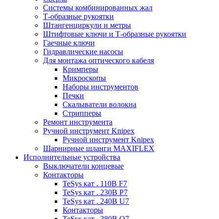
Системы комбинированных жал
Т-образные рукоятки
Штангенциркули и метры
Штифтовые ключи и Т-образные рукоятки
Гаечные ключи
Гидравлические насосы
Для монтажа оптического кабеля
Кримперы
Микроскопы
Наборы инструментов
Печки
Скалыватели волокна
Стрипперы
Ремонт инструмента
Ручной инструмент Knipex
Ручной инструмент Knipex
Шарнирные шланги MAXIFLEX
Исполнительные устройства
Выключатели концевые
Контакторы
TeSys кат . 110В F7
TeSys кат . 230В P7
TeSys кат . 240В U7
Контакторы
TeSys кат . 380В Q7