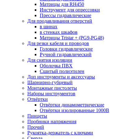
Матрицы для RH450
Инструмент для опрессовки
Прессы гидравлические
Для продавливания отверстий
в шинах
в стенках шкафов
Матрицы Tristar + (PG9-PG48)
Для резки кабеля и проводов
Головки гидравлические
Ручной гидравлический
Для снятия изоляции
Оболочка ПВХ
Сшитый полиэтилен
Доп инструменты и аксессуары
Шарнирно-губцевый
Монтажные пистолеты
Наборы инструментов
Отвёртки
Отвёртки динамометрические
Отвёртки изолированные 1000В
Пинцеты
Пробники напряжения
Прочий
Рукоятка-держатель с ключами
Сверла