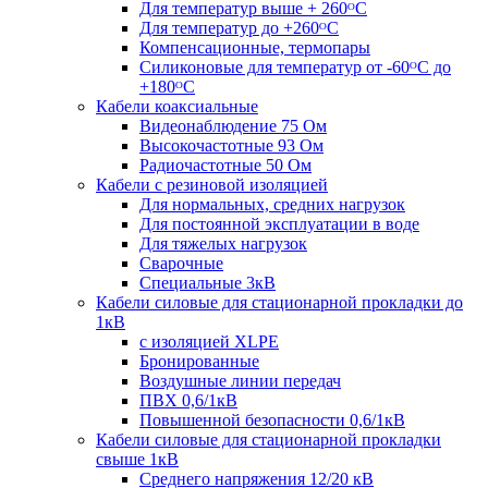
Для температур выше + 260ᴼС
Для температур до +260ᴼС
Компенсационные, термопары
Силиконовые для температур от -60ᴼC до
+180ᴼС
Кабели коаксиальные
Видеонаблюдение 75 Ом
Высокочастотные 93 Ом
Радиочастотные 50 Ом
Кабели с резиновой изоляцией
Для нормальных, средних нагрузок
Для постоянной эксплуатации в воде
Для тяжелых нагрузок
Сварочные
Специальные 3кВ
Кабели силовые для стационарной прокладки до
1кВ
c изоляцией XLPE
Бронированные
Воздушные линии передач
ПВХ 0,6/1кВ
Повышенной безопасности 0,6/1кВ
Кабели силовые для стационарной прокладки
свыше 1кВ
Среднего напряжения 12/20 кВ