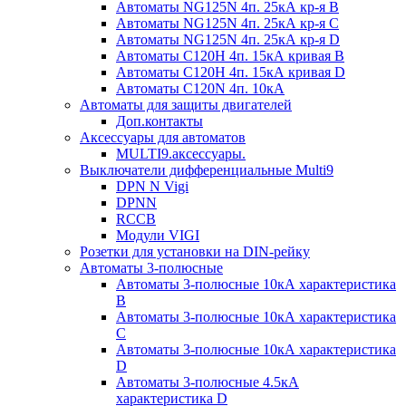
Автоматы NG125N 4п. 25кА кр-я B
Автоматы NG125N 4п. 25кА кр-я C
Автоматы NG125N 4п. 25кА кр-я D
Автоматы С120H 4п. 15кА кривая B
Автоматы С120H 4п. 15кА кривая D
Автоматы С120N 4п. 10кА
Автоматы для защиты двигателей
Доп.контакты
Аксессуары для автоматов
MULTI9.аксессуары.
Выключатели дифференциальные Multi9
DPN N Vigi
DPNN
RCCB
Модули VIGI
Розетки для установки на DIN-рейку
Автоматы 3-полюсные
Автоматы 3-полюсные 10кА характеристика
B
Автоматы 3-полюсные 10кА характеристика
C
Автоматы 3-полюсные 10кА характеристика
D
Автоматы 3-полюсные 4.5кА
характеристика D