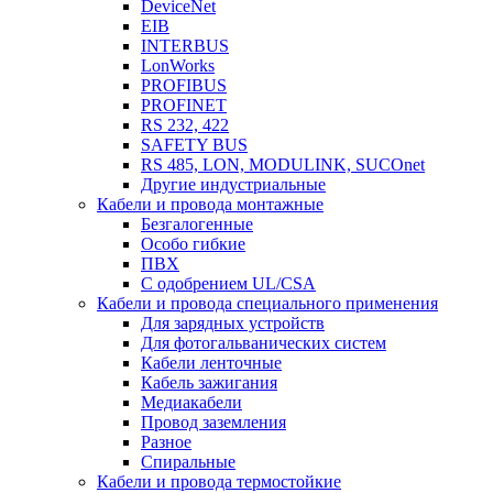
DeviceNet
EIB
INTERBUS
LonWorks
PROFIBUS
PROFINET
RS 232, 422
SAFETY BUS
RS 485, LON, MODULINK, SUCOnet
Другие индустриальные
Кабели и провода монтажные
Безгалогенные
Особо гибкие
ПВХ
С одобрением UL/CSA
Кабели и провода специального применения
Для зарядных устройств
Для фотогальванических систем
Кабели ленточные
Кабель зажигания
Медиакабели
Провод заземления
Разное
Спиральные
Кабели и провода термостойкие