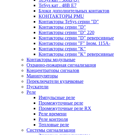
TeSys кат . 48В E7
Блоки дополнительных контактов
КОНТАКТОРЫ PMU
Контакторы TeSys серии "D"
Контакторы серии "D"
Контакторы серии "D" 220
Контакторы серии "D" реверсивные
Контакторы серии "F" Iном. 115А-
Контакторы серии "K"
Контакторы серии "K" реверсивные
Контакторы модульные
Охранно-пожарная сигнализация
Концентраторы сигналов
Манипуляторы
Переключатели кулачковые
Пускатели
Реле
Импульсные реле
Промежуточные реле
Промежуточные реле RX
Реле времени
Реле контроля
Тепловые реле
Системы сигнализации