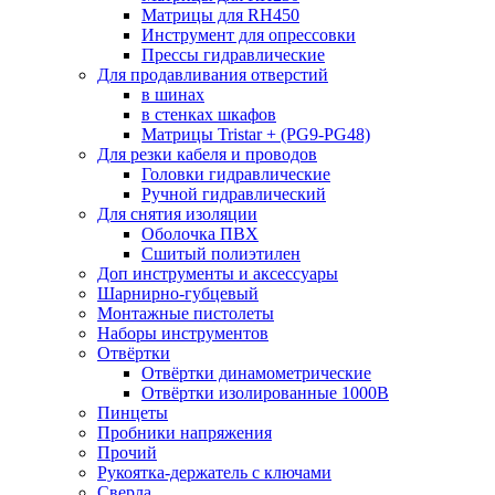
Матрицы для RH450
Инструмент для опрессовки
Прессы гидравлические
Для продавливания отверстий
в шинах
в стенках шкафов
Матрицы Tristar + (PG9-PG48)
Для резки кабеля и проводов
Головки гидравлические
Ручной гидравлический
Для снятия изоляции
Оболочка ПВХ
Сшитый полиэтилен
Доп инструменты и аксессуары
Шарнирно-губцевый
Монтажные пистолеты
Наборы инструментов
Отвёртки
Отвёртки динамометрические
Отвёртки изолированные 1000В
Пинцеты
Пробники напряжения
Прочий
Рукоятка-держатель с ключами
Сверла