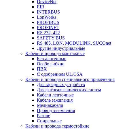
DeviceNet
EIB
INTERBUS
LonWorks
PROFIBUS
PROFINET
RS 232, 422
SAFETY BUS
RS 485, LON, MODULINK, SUCOnet
Другие индустриальные
Кабели и провода монтажные
Безгалогенные
Особо гибкие
ПВХ
С одобрением UL/CSA
Кабели и провода специального применения
Для зарядных устройств
Для фотогальванических систем
Кабели ленточные
Кабель зажигания
Медиакабели
Провод заземления
Разное
Спиральные
Кабели и провода термостойкие