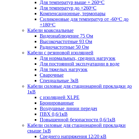
Для температур выше + 260ᴼС
Для температур до +260ᴼС
Компенсационные, термопары
Силиконовые для температур от -60ᴼC до
+180ᴼС
Кабели коаксиальные
Видеонаблюдение 75 Ом
Высокочастотные 93 Ом
Радиочастотные 50 Ом
Кабели с резиновой изоляцией
Для нормальных, средних нагрузок
Для постоянной эксплуатации в воде
Для тяжелых нагрузок
Сварочные
Специальные 3кВ
Кабели силовые для стационарной прокладки до
1кВ
c изоляцией XLPE
Бронированные
Воздушные линии передач
ПВХ 0,6/1кВ
Повышенной безопасности 0,6/1кВ
Кабели силовые для стационарной прокладки
свыше 1кВ
Среднего напряжения 12/20 кВ