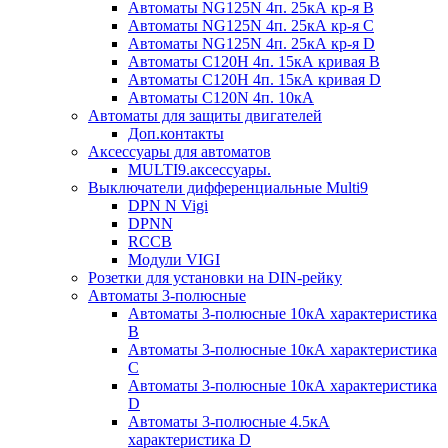
Автоматы NG125N 4п. 25кА кр-я B
Автоматы NG125N 4п. 25кА кр-я C
Автоматы NG125N 4п. 25кА кр-я D
Автоматы С120H 4п. 15кА кривая B
Автоматы С120H 4п. 15кА кривая D
Автоматы С120N 4п. 10кА
Автоматы для защиты двигателей
Доп.контакты
Аксессуары для автоматов
MULTI9.аксессуары.
Выключатели дифференциальные Multi9
DPN N Vigi
DPNN
RCCB
Модули VIGI
Розетки для установки на DIN-рейку
Автоматы 3-полюсные
Автоматы 3-полюсные 10кА характеристика
B
Автоматы 3-полюсные 10кА характеристика
C
Автоматы 3-полюсные 10кА характеристика
D
Автоматы 3-полюсные 4.5кА
характеристика D