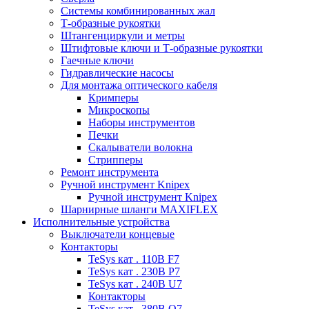
Системы комбинированных жал
Т-образные рукоятки
Штангенциркули и метры
Штифтовые ключи и Т-образные рукоятки
Гаечные ключи
Гидравлические насосы
Для монтажа оптического кабеля
Кримперы
Микроскопы
Наборы инструментов
Печки
Скалыватели волокна
Стрипперы
Ремонт инструмента
Ручной инструмент Knipex
Ручной инструмент Knipex
Шарнирные шланги MAXIFLEX
Исполнительные устройства
Выключатели концевые
Контакторы
TeSys кат . 110В F7
TeSys кат . 230В P7
TeSys кат . 240В U7
Контакторы
TeSys кат . 380В Q7