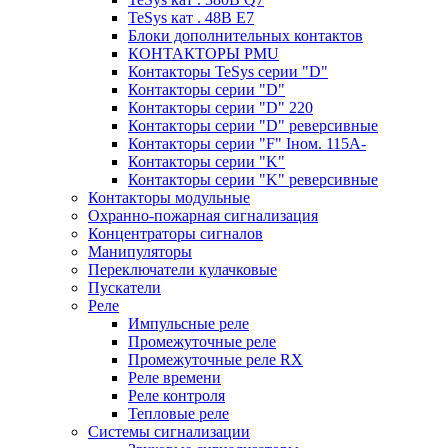
TeSys кат . 48В E7
Блоки дополнительных контактов
КОНТАКТОРЫ PMU
Контакторы TeSys серии "D"
Контакторы серии "D"
Контакторы серии "D" 220
Контакторы серии "D" реверсивные
Контакторы серии "F" Iном. 115А-
Контакторы серии "K"
Контакторы серии "K" реверсивные
Контакторы модульные
Охранно-пожарная сигнализация
Концентраторы сигналов
Манипуляторы
Переключатели кулачковые
Пускатели
Реле
Импульсные реле
Промежуточные реле
Промежуточные реле RX
Реле времени
Реле контроля
Тепловые реле
Системы сигнализации