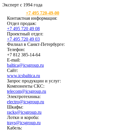
Эксперт с 1994 года
Москва:
+7 495 720-49-00
Контактная информация:
Отдел продаж:
+7 495 720 49 08
Проектный отдел:
+7 495 720 49 03
Филиал в Санкт-Петербурге:
Телефон:
+7 812 385-14-64
E-mail:
baltica@icsgroup.ru
Сайт:
www.icsbaltica.ru
Запрос продукции и услуг:
Компоненты СКС:
telecom@icsgroup.ru
Электротехника:
electro@icsgroup.ru
Шкафы:
racks@icsgroup.ru
Лотки и короба:
trays@icsgroup.ru
Кабель: