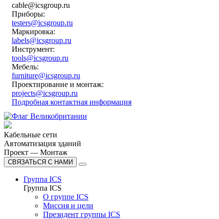
cable@icsgroup.ru
Приборы:
testers@icsgroup.ru
Маркировка:
labels@icsgroup.ru
Инструмент:
tools@icsgroup.ru
Мебель:
furniture@icsgroup.ru
Проектирование и монтаж:
projects@icsgroup.ru
Подробная контактная информация
Кабельные сети
Автоматизация зданий
Проект — Монтаж
СВЯЗАТЬСЯ С НАМИ
Группа ICS
Группа ICS
О группе ICS
Миссия и цели
Президент группы ICS