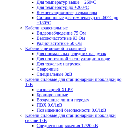
Для температур выше + 260ᴼС
Для температур до +260ᴼС
Компенсационные, термопары
Силиконовые для температур от -60ᴼC до
+180ᴼС
Кабели коаксиальные
Видеонаблюдение 75 Ом
Высокочастотные 93 Ом
Радиочастотные 50 Ом
Кабели с резиновой изоляцией
Для нормальных, средних нагрузок
Для постоянной эксплуатации в воде
Для тяжелых нагрузок
Сварочные
Специальные 3кВ
Кабели силовые для стационарной прокладки до
1кВ
c изоляцией XLPE
Бронированные
Воздушные линии передач
ПВХ 0,6/1кВ
Повышенной безопасности 0,6/1кВ
Кабели силовые для стационарной прокладки
свыше 1кВ
Среднего напряжения 12/20 кВ