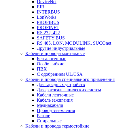
DeviceNet
EIB
INTERBUS
LonWorks
PROFIBUS
PROFINET
RS 232, 422
SAFETY BUS
RS 485, LON, MODULINK, SUCOnet
Другие индустриальные
Кабели и провода монтажные
Безгалогенные
Особо гибкие
ПВХ
С одобрением UL/CSA
Кабели и провода специального применения
Для зарядных устройств
Для фотогальванических систем
Кабели ленточные
Кабель зажигания
Медиакабели
Провод заземления
Разное
Спиральные
Кабели и провода термостойкие