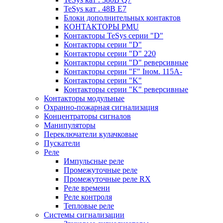
TeSys кат . 48В E7
Блоки дополнительных контактов
КОНТАКТОРЫ PMU
Контакторы TeSys серии "D"
Контакторы серии "D"
Контакторы серии "D" 220
Контакторы серии "D" реверсивные
Контакторы серии "F" Iном. 115А-
Контакторы серии "K"
Контакторы серии "K" реверсивные
Контакторы модульные
Охранно-пожарная сигнализация
Концентраторы сигналов
Манипуляторы
Переключатели кулачковые
Пускатели
Реле
Импульсные реле
Промежуточные реле
Промежуточные реле RX
Реле времени
Реле контроля
Тепловые реле
Системы сигнализации