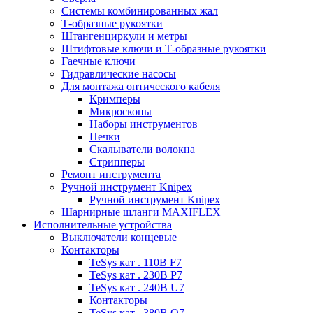
Системы комбинированных жал
Т-образные рукоятки
Штангенциркули и метры
Штифтовые ключи и Т-образные рукоятки
Гаечные ключи
Гидравлические насосы
Для монтажа оптического кабеля
Кримперы
Микроскопы
Наборы инструментов
Печки
Скалыватели волокна
Стрипперы
Ремонт инструмента
Ручной инструмент Knipex
Ручной инструмент Knipex
Шарнирные шланги MAXIFLEX
Исполнительные устройства
Выключатели концевые
Контакторы
TeSys кат . 110В F7
TeSys кат . 230В P7
TeSys кат . 240В U7
Контакторы
TeSys кат . 380В Q7