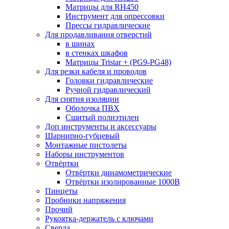
Матрицы для RH450
Инструмент для опрессовки
Прессы гидравлические
Для продавливания отверстий
в шинах
в стенках шкафов
Матрицы Tristar + (PG9-PG48)
Для резки кабеля и проводов
Головки гидравлические
Ручной гидравлический
Для снятия изоляции
Оболочка ПВХ
Сшитый полиэтилен
Доп инструменты и аксессуары
Шарнирно-губцевый
Монтажные пистолеты
Наборы инструментов
Отвёртки
Отвёртки динамометрические
Отвёртки изолированные 1000В
Пинцеты
Пробники напряжения
Прочий
Рукоятка-держатель с ключами
Сверла