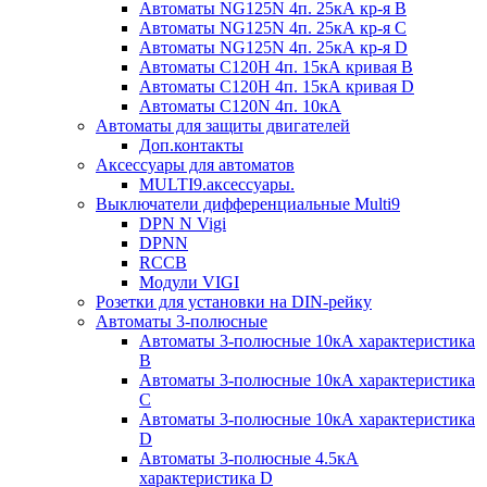
Автоматы NG125N 4п. 25кА кр-я B
Автоматы NG125N 4п. 25кА кр-я C
Автоматы NG125N 4п. 25кА кр-я D
Автоматы С120H 4п. 15кА кривая B
Автоматы С120H 4п. 15кА кривая D
Автоматы С120N 4п. 10кА
Автоматы для защиты двигателей
Доп.контакты
Аксессуары для автоматов
MULTI9.аксессуары.
Выключатели дифференциальные Multi9
DPN N Vigi
DPNN
RCCB
Модули VIGI
Розетки для установки на DIN-рейку
Автоматы 3-полюсные
Автоматы 3-полюсные 10кА характеристика
B
Автоматы 3-полюсные 10кА характеристика
C
Автоматы 3-полюсные 10кА характеристика
D
Автоматы 3-полюсные 4.5кА
характеристика D