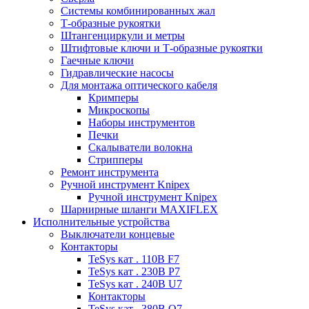
Системы комбинированных жал
Т-образные рукоятки
Штангенциркули и метры
Штифтовые ключи и Т-образные рукоятки
Гаечные ключи
Гидравлические насосы
Для монтажа оптического кабеля
Кримперы
Микроскопы
Наборы инструментов
Печки
Скалыватели волокна
Стрипперы
Ремонт инструмента
Ручной инструмент Knipex
Ручной инструмент Knipex
Шарнирные шланги MAXIFLEX
Исполнительные устройства
Выключатели концевые
Контакторы
TeSys кат . 110В F7
TeSys кат . 230В P7
TeSys кат . 240В U7
Контакторы
TeSys кат . 380В Q7