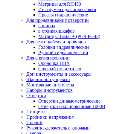
Матрицы для RH450
Инструмент для опрессовки
Прессы гидравлические
Для продавливания отверстий
в шинах
в стенках шкафов
Матрицы Tristar + (PG9-PG48)
Для резки кабеля и проводов
Головки гидравлические
Ручной гидравлический
Для снятия изоляции
Оболочка ПВХ
Сшитый полиэтилен
Доп инструменты и аксессуары
Шарнирно-губцевый
Монтажные пистолеты
Наборы инструментов
Отвёртки
Отвёртки динамометрические
Отвёртки изолированные 1000В
Пинцеты
Пробники напряжения
Прочий
Рукоятка-держатель с ключами
Сверла