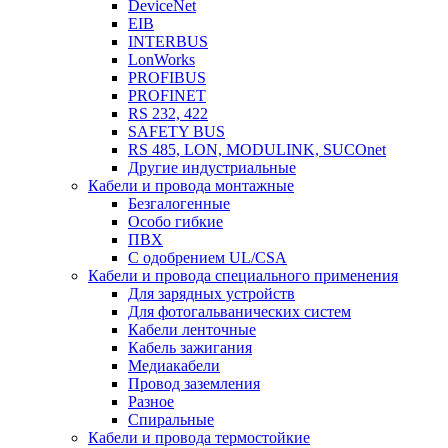
DeviceNet
EIB
INTERBUS
LonWorks
PROFIBUS
PROFINET
RS 232, 422
SAFETY BUS
RS 485, LON, MODULINK, SUCOnet
Другие индустриальные
Кабели и провода монтажные
Безгалогенные
Особо гибкие
ПВХ
С одобрением UL/CSA
Кабели и провода специального применения
Для зарядных устройств
Для фотогальванических систем
Кабели ленточные
Кабель зажигания
Медиакабели
Провод заземления
Разное
Спиральные
Кабели и провода термостойкие