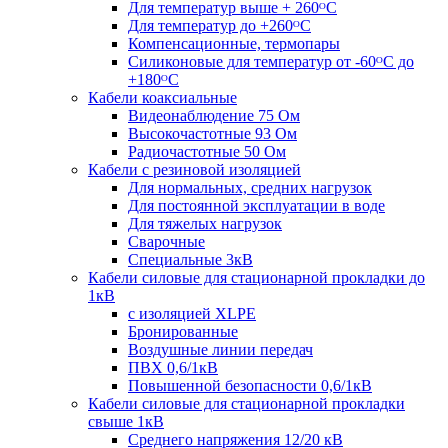
Для температур выше + 260ᴼС
Для температур до +260ᴼС
Компенсационные, термопары
Силиконовые для температур от -60ᴼC до
+180ᴼС
Кабели коаксиальные
Видеонаблюдение 75 Ом
Высокочастотные 93 Ом
Радиочастотные 50 Ом
Кабели с резиновой изоляцией
Для нормальных, средних нагрузок
Для постоянной эксплуатации в воде
Для тяжелых нагрузок
Сварочные
Специальные 3кВ
Кабели силовые для стационарной прокладки до
1кВ
c изоляцией XLPE
Бронированные
Воздушные линии передач
ПВХ 0,6/1кВ
Повышенной безопасности 0,6/1кВ
Кабели силовые для стационарной прокладки
свыше 1кВ
Среднего напряжения 12/20 кВ