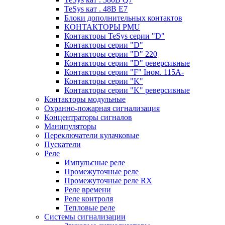
TeSys кат . 48В E7
Блоки дополнительных контактов
КОНТАКТОРЫ PMU
Контакторы TeSys серии "D"
Контакторы серии "D"
Контакторы серии "D" 220
Контакторы серии "D" реверсивные
Контакторы серии "F" Iном. 115А-
Контакторы серии "K"
Контакторы серии "K" реверсивные
Контакторы модульные
Охранно-пожарная сигнализация
Концентраторы сигналов
Манипуляторы
Переключатели кулачковые
Пускатели
Реле
Импульсные реле
Промежуточные реле
Промежуточные реле RX
Реле времени
Реле контроля
Тепловые реле
Системы сигнализации