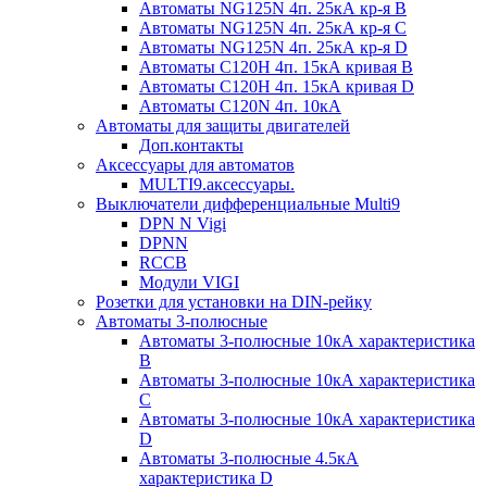
Автоматы NG125N 4п. 25кА кр-я B
Автоматы NG125N 4п. 25кА кр-я C
Автоматы NG125N 4п. 25кА кр-я D
Автоматы С120H 4п. 15кА кривая B
Автоматы С120H 4п. 15кА кривая D
Автоматы С120N 4п. 10кА
Автоматы для защиты двигателей
Доп.контакты
Аксессуары для автоматов
MULTI9.аксессуары.
Выключатели дифференциальные Multi9
DPN N Vigi
DPNN
RCCB
Модули VIGI
Розетки для установки на DIN-рейку
Автоматы 3-полюсные
Автоматы 3-полюсные 10кА характеристика
B
Автоматы 3-полюсные 10кА характеристика
C
Автоматы 3-полюсные 10кА характеристика
D
Автоматы 3-полюсные 4.5кА
характеристика D