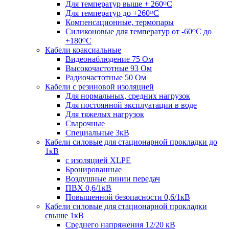
Для температур выше + 260ᴼС
Для температур до +260ᴼС
Компенсационные, термопары
Силиконовые для температур от -60ᴼC до
+180ᴼС
Кабели коаксиальные
Видеонаблюдение 75 Ом
Высокочастотные 93 Ом
Радиочастотные 50 Ом
Кабели с резиновой изоляцией
Для нормальных, средних нагрузок
Для постоянной эксплуатации в воде
Для тяжелых нагрузок
Сварочные
Специальные 3кВ
Кабели силовые для стационарной прокладки до
1кВ
c изоляцией XLPE
Бронированные
Воздушные линии передач
ПВХ 0,6/1кВ
Повышенной безопасности 0,6/1кВ
Кабели силовые для стационарной прокладки
свыше 1кВ
Среднего напряжения 12/20 кВ