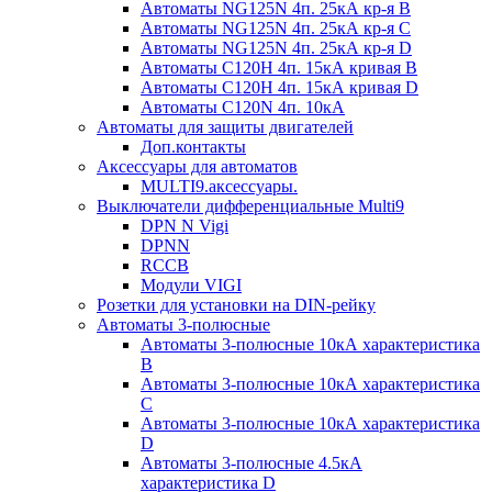
Автоматы NG125N 4п. 25кА кр-я B
Автоматы NG125N 4п. 25кА кр-я C
Автоматы NG125N 4п. 25кА кр-я D
Автоматы С120H 4п. 15кА кривая B
Автоматы С120H 4п. 15кА кривая D
Автоматы С120N 4п. 10кА
Автоматы для защиты двигателей
Доп.контакты
Аксессуары для автоматов
MULTI9.аксессуары.
Выключатели дифференциальные Multi9
DPN N Vigi
DPNN
RCCB
Модули VIGI
Розетки для установки на DIN-рейку
Автоматы 3-полюсные
Автоматы 3-полюсные 10кА характеристика
B
Автоматы 3-полюсные 10кА характеристика
C
Автоматы 3-полюсные 10кА характеристика
D
Автоматы 3-полюсные 4.5кА
характеристика D