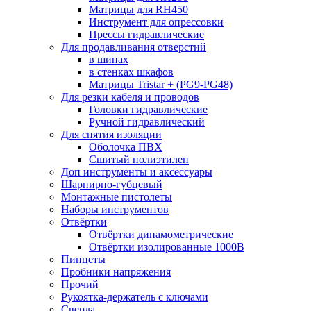
Матрицы для RH450
Инструмент для опрессовки
Прессы гидравлические
Для продавливания отверстий
в шинах
в стенках шкафов
Матрицы Tristar + (PG9-PG48)
Для резки кабеля и проводов
Головки гидравлические
Ручной гидравлический
Для снятия изоляции
Оболочка ПВХ
Сшитый полиэтилен
Доп инструменты и аксессуары
Шарнирно-губцевый
Монтажные пистолеты
Наборы инструментов
Отвёртки
Отвёртки динамометрические
Отвёртки изолированные 1000В
Пинцеты
Пробники напряжения
Прочий
Рукоятка-держатель с ключами
Сверла