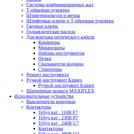
Системы комбинированных жал
Т-образные рукоятки
Штангенциркули и метры
Штифтовые ключи и Т-образные рукоятки
Гаечные ключи
Гидравлические насосы
Для монтажа оптического кабеля
Кримперы
Микроскопы
Наборы инструментов
Печки
Скалыватели волокна
Стрипперы
Ремонт инструмента
Ручной инструмент Knipex
Ручной инструмент Knipex
Шарнирные шланги MAXIFLEX
Исполнительные устройства
Выключатели концевые
Контакторы
TeSys кат . 110В F7
TeSys кат . 230В P7
TeSys кат . 240В U7
Контакторы
TeSys кат . 380В Q7