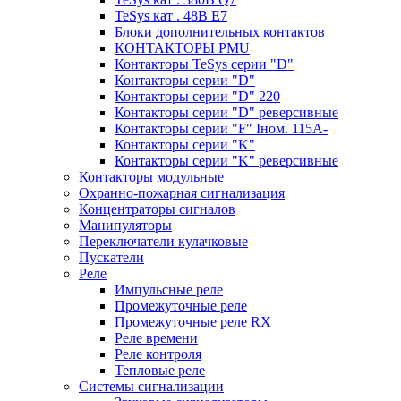
TeSys кат . 48В E7
Блоки дополнительных контактов
КОНТАКТОРЫ PMU
Контакторы TeSys серии "D"
Контакторы серии "D"
Контакторы серии "D" 220
Контакторы серии "D" реверсивные
Контакторы серии "F" Iном. 115А-
Контакторы серии "K"
Контакторы серии "K" реверсивные
Контакторы модульные
Охранно-пожарная сигнализация
Концентраторы сигналов
Манипуляторы
Переключатели кулачковые
Пускатели
Реле
Импульсные реле
Промежуточные реле
Промежуточные реле RX
Реле времени
Реле контроля
Тепловые реле
Системы сигнализации