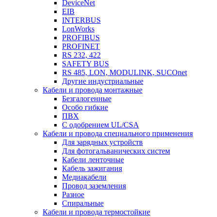
DeviceNet
EIB
INTERBUS
LonWorks
PROFIBUS
PROFINET
RS 232, 422
SAFETY BUS
RS 485, LON, MODULINK, SUCOnet
Другие индустриальные
Кабели и провода монтажные
Безгалогенные
Особо гибкие
ПВХ
С одобрением UL/CSA
Кабели и провода специального применения
Для зарядных устройств
Для фотогальванических систем
Кабели ленточные
Кабель зажигания
Медиакабели
Провод заземления
Разное
Спиральные
Кабели и провода термостойкие