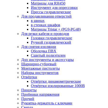
Матрицы для RH450
Инструмент для опрессовки
Прессы гидравлические
Для продавливания отверстий
в шинах
в стенках шкафов
Матрицы Tristar + (PG9-PG48)
Для резки кабеля и проводов
Головки гидравлические
Ручной гидравлический
Для снятия изоляции
Оболочка ПВХ
Сшитый полиэтилен
Доп инструменты и аксессуары
Шарнирно-губцевый
Монтажные пистолеты
Наборы инструментов
Отвёртки
Отвёртки динамометрические
Отвёртки изолированные 1000В
Пинцеты
Пробники напряжения
Прочий
Рукоятка-держатель с ключами
Сверла