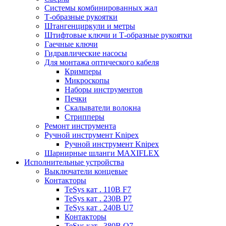
Системы комбинированных жал
Т-образные рукоятки
Штангенциркули и метры
Штифтовые ключи и Т-образные рукоятки
Гаечные ключи
Гидравлические насосы
Для монтажа оптического кабеля
Кримперы
Микроскопы
Наборы инструментов
Печки
Скалыватели волокна
Стрипперы
Ремонт инструмента
Ручной инструмент Knipex
Ручной инструмент Knipex
Шарнирные шланги MAXIFLEX
Исполнительные устройства
Выключатели концевые
Контакторы
TeSys кат . 110В F7
TeSys кат . 230В P7
TeSys кат . 240В U7
Контакторы
TeSys кат . 380В Q7