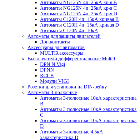
Автоматы NG125N 4п. 25кА кр-я B
Автоматы NG125N 4п. 25кА кр-я C
Автоматы NG125N 4п. 25кА кр-я D
Автоматы С120H 4п. 15кА кривая B
Автоматы С120H 4п. 15кА кривая D
Автоматы С120N 4п. 10кА
Автоматы для защиты двигателей
Доп.контакты
Аксессуары для автоматов
MULTI9.аксессуары.
Выключатели дифференциальные Multi9
DPN N Vigi
DPNN
RCCB
Модули VIGI
Розетки для установки на DIN-рейку
Автоматы 3-полюсные
Автоматы 3-полюсные 10кА характеристика
B
Автоматы 3-полюсные 10кА характеристика
C
Автоматы 3-полюсные 10кА характеристика
D
Автоматы 3-полюсные 4.5кА
характеристика D