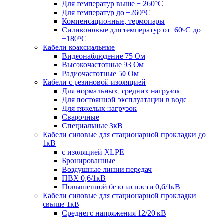
Для температур выше + 260ᴼС
Для температур до +260ᴼС
Компенсационные, термопары
Силиконовые для температур от -60ᴼC до
+180ᴼС
Кабели коаксиальные
Видеонаблюдение 75 Ом
Высокочастотные 93 Ом
Радиочастотные 50 Ом
Кабели с резиновой изоляцией
Для нормальных, средних нагрузок
Для постоянной эксплуатации в воде
Для тяжелых нагрузок
Сварочные
Специальные 3кВ
Кабели силовые для стационарной прокладки до
1кВ
c изоляцией XLPE
Бронированные
Воздушные линии передач
ПВХ 0,6/1кВ
Повышенной безопасности 0,6/1кВ
Кабели силовые для стационарной прокладки
свыше 1кВ
Среднего напряжения 12/20 кВ