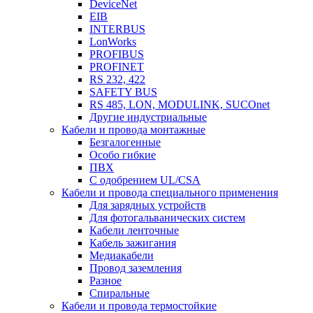
DeviceNet
EIB
INTERBUS
LonWorks
PROFIBUS
PROFINET
RS 232, 422
SAFETY BUS
RS 485, LON, MODULINK, SUCOnet
Другие индустриальные
Кабели и провода монтажные
Безгалогенные
Особо гибкие
ПВХ
С одобрением UL/CSA
Кабели и провода специального применения
Для зарядных устройств
Для фотогальванических систем
Кабели ленточные
Кабель зажигания
Медиакабели
Провод заземления
Разное
Спиральные
Кабели и провода термостойкие