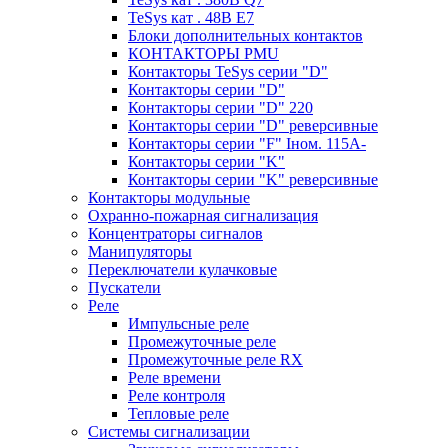
TeSys кат . 48В E7
Блоки дополнительных контактов
КОНТАКТОРЫ PMU
Контакторы TeSys серии "D"
Контакторы серии "D"
Контакторы серии "D" 220
Контакторы серии "D" реверсивные
Контакторы серии "F" Iном. 115А-
Контакторы серии "K"
Контакторы серии "K" реверсивные
Контакторы модульные
Охранно-пожарная сигнализация
Концентраторы сигналов
Манипуляторы
Переключатели кулачковые
Пускатели
Реле
Импульсные реле
Промежуточные реле
Промежуточные реле RX
Реле времени
Реле контроля
Тепловые реле
Системы сигнализации