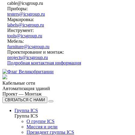
cable@icsgroup.ru
Приборы:
testers@icsgroup.ru
Маркировка:
labels@icsgroup.ru
Инструмент:
tools@icsgroup.ru
Мебель:
furniture@icsgroup.ru
Проектирование и монтаж:
projects@icsgroup.ru
Подробная контактная информация
Кабельные сети
Автоматизация зданий
Проект — Монтаж
СВЯЗАТЬСЯ С НАМИ
Группа ICS
Группа ICS
О группе ICS
Миссия и цели
Президент группы ICS