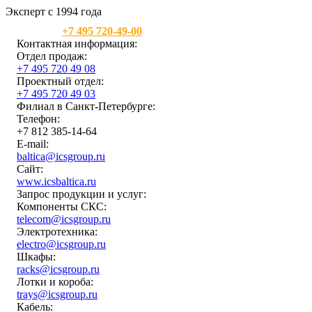
Эксперт с 1994 года
Москва:
+7 495 720-49-00
Контактная информация:
Отдел продаж:
+7 495 720 49 08
Проектный отдел:
+7 495 720 49 03
Филиал в Санкт-Петербурге:
Телефон:
+7 812 385-14-64
E-mail:
baltica@icsgroup.ru
Сайт:
www.icsbaltica.ru
Запрос продукции и услуг:
Компоненты СКС:
telecom@icsgroup.ru
Электротехника:
electro@icsgroup.ru
Шкафы:
racks@icsgroup.ru
Лотки и короба:
trays@icsgroup.ru
Кабель: