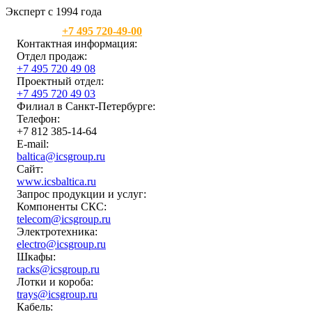
Эксперт с 1994 года
Москва:
+7 495 720-49-00
Контактная информация:
Отдел продаж:
+7 495 720 49 08
Проектный отдел:
+7 495 720 49 03
Филиал в Санкт-Петербурге:
Телефон:
+7 812 385-14-64
E-mail:
baltica@icsgroup.ru
Сайт:
www.icsbaltica.ru
Запрос продукции и услуг:
Компоненты СКС:
telecom@icsgroup.ru
Электротехника:
electro@icsgroup.ru
Шкафы:
racks@icsgroup.ru
Лотки и короба:
trays@icsgroup.ru
Кабель: