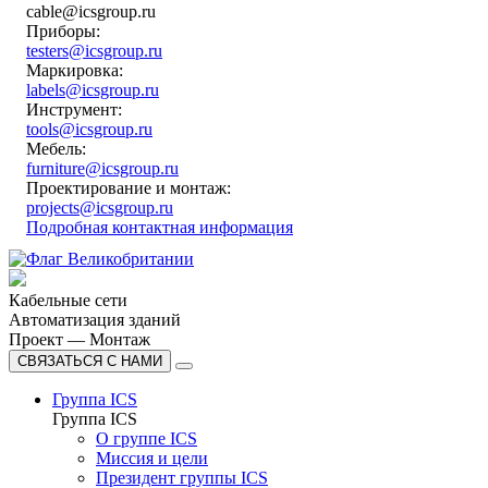
cable@icsgroup.ru
Приборы:
testers@icsgroup.ru
Маркировка:
labels@icsgroup.ru
Инструмент:
tools@icsgroup.ru
Мебель:
furniture@icsgroup.ru
Проектирование и монтаж:
projects@icsgroup.ru
Подробная контактная информация
Кабельные сети
Автоматизация зданий
Проект — Монтаж
СВЯЗАТЬСЯ С НАМИ
Группа ICS
Группа ICS
О группе ICS
Миссия и цели
Президент группы ICS