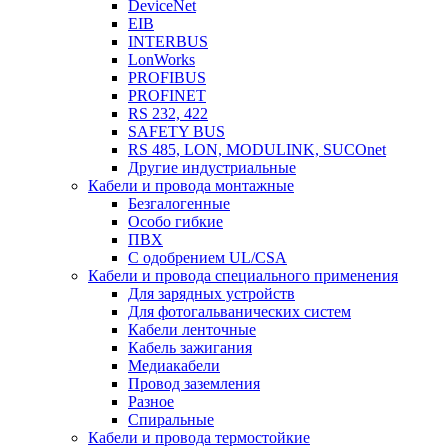
DeviceNet
EIB
INTERBUS
LonWorks
PROFIBUS
PROFINET
RS 232, 422
SAFETY BUS
RS 485, LON, MODULINK, SUCOnet
Другие индустриальные
Кабели и провода монтажные
Безгалогенные
Особо гибкие
ПВХ
С одобрением UL/CSA
Кабели и провода специального применения
Для зарядных устройств
Для фотогальванических систем
Кабели ленточные
Кабель зажигания
Медиакабели
Провод заземления
Разное
Спиральные
Кабели и провода термостойкие