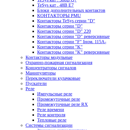
TeSys кат . 48В E7
Блоки дополнительных контактов
КОНТАКТОРЫ PMU
Контакторы TeSys серии "D"
Контакторы серии "D"
Контакторы серии "D" 220
Контакторы серии "D" реверсивные
Контакторы серии "F" Iном. 115А-
Контакторы серии "K"
Контакторы серии "K" реверсивные
Контакторы модульные
Охранно-пожарная сигнализация
Концентраторы сигналов
Манипуляторы
Переключатели кулачковые
Пускатели
Реле
Импульсные реле
Промежуточные реле
Промежуточные реле RX
Реле времени
Реле контроля
Тепловые реле
Системы сигнализации