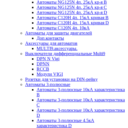
Автоматы NG125N 4п. 25кА кр-я B
Автоматы NG125N 4п. 25кА кр-я C
Автоматы NG125N 4п. 25кА кр-я D
Автоматы С120H 4п. 15кА кривая B
Автоматы С120H 4п. 15кА кривая D
Автоматы С120N 4п. 10кА
Автоматы для защиты двигателей
Доп.контакты
Аксессуары для автоматов
MULTI9.аксессуары.
Выключатели дифференциальные Multi9
DPN N Vigi
DPNN
RCCB
Модули VIGI
Розетки для установки на DIN-рейку
Автоматы 3-полюсные
Автоматы 3-полюсные 10кА характеристика
B
Автоматы 3-полюсные 10кА характеристика
C
Автоматы 3-полюсные 10кА характеристика
D
Автоматы 3-полюсные 4.5кА
характеристика D