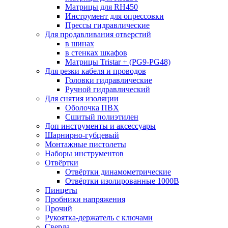
Матрицы для RH450
Инструмент для опрессовки
Прессы гидравлические
Для продавливания отверстий
в шинах
в стенках шкафов
Матрицы Tristar + (PG9-PG48)
Для резки кабеля и проводов
Головки гидравлические
Ручной гидравлический
Для снятия изоляции
Оболочка ПВХ
Сшитый полиэтилен
Доп инструменты и аксессуары
Шарнирно-губцевый
Монтажные пистолеты
Наборы инструментов
Отвёртки
Отвёртки динамометрические
Отвёртки изолированные 1000В
Пинцеты
Пробники напряжения
Прочий
Рукоятка-держатель с ключами
Сверла