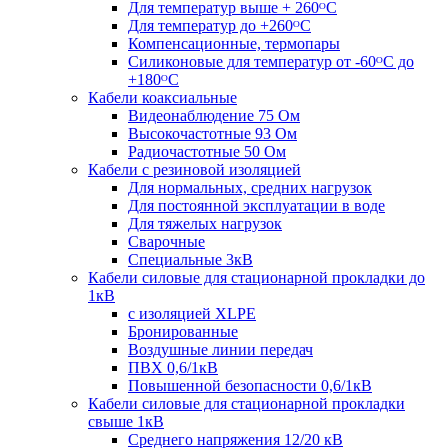
Для температур выше + 260ᴼС
Для температур до +260ᴼС
Компенсационные, термопары
Силиконовые для температур от -60ᴼC до
+180ᴼС
Кабели коаксиальные
Видеонаблюдение 75 Ом
Высокочастотные 93 Ом
Радиочастотные 50 Ом
Кабели с резиновой изоляцией
Для нормальных, средних нагрузок
Для постоянной эксплуатации в воде
Для тяжелых нагрузок
Сварочные
Специальные 3кВ
Кабели силовые для стационарной прокладки до
1кВ
c изоляцией XLPE
Бронированные
Воздушные линии передач
ПВХ 0,6/1кВ
Повышенной безопасности 0,6/1кВ
Кабели силовые для стационарной прокладки
свыше 1кВ
Среднего напряжения 12/20 кВ