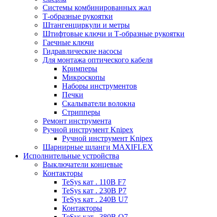
Системы комбинированных жал
Т-образные рукоятки
Штангенциркули и метры
Штифтовые ключи и Т-образные рукоятки
Гаечные ключи
Гидравлические насосы
Для монтажа оптического кабеля
Кримперы
Микроскопы
Наборы инструментов
Печки
Скалыватели волокна
Стрипперы
Ремонт инструмента
Ручной инструмент Knipex
Ручной инструмент Knipex
Шарнирные шланги MAXIFLEX
Исполнительные устройства
Выключатели концевые
Контакторы
TeSys кат . 110В F7
TeSys кат . 230В P7
TeSys кат . 240В U7
Контакторы
TeSys кат . 380В Q7