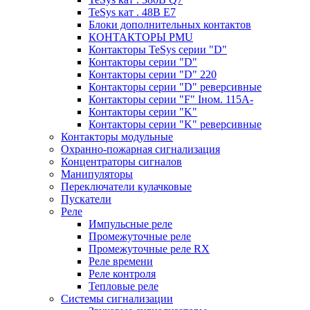
TeSys кат . 48В E7
Блоки дополнительных контактов
КОНТАКТОРЫ PMU
Контакторы TeSys серии "D"
Контакторы серии "D"
Контакторы серии "D" 220
Контакторы серии "D" реверсивные
Контакторы серии "F" Iном. 115А-
Контакторы серии "K"
Контакторы серии "K" реверсивные
Контакторы модульные
Охранно-пожарная сигнализация
Концентраторы сигналов
Манипуляторы
Переключатели кулачковые
Пускатели
Реле
Импульсные реле
Промежуточные реле
Промежуточные реле RX
Реле времени
Реле контроля
Тепловые реле
Системы сигнализации