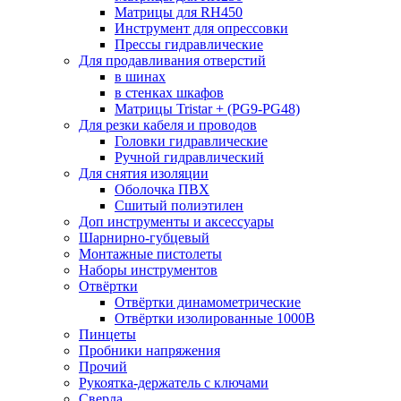
Матрицы для RH450
Инструмент для опрессовки
Прессы гидравлические
Для продавливания отверстий
в шинах
в стенках шкафов
Матрицы Tristar + (PG9-PG48)
Для резки кабеля и проводов
Головки гидравлические
Ручной гидравлический
Для снятия изоляции
Оболочка ПВХ
Сшитый полиэтилен
Доп инструменты и аксессуары
Шарнирно-губцевый
Монтажные пистолеты
Наборы инструментов
Отвёртки
Отвёртки динамометрические
Отвёртки изолированные 1000В
Пинцеты
Пробники напряжения
Прочий
Рукоятка-держатель с ключами
Сверла