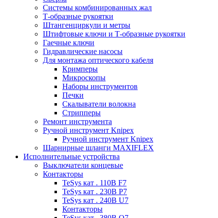
Системы комбинированных жал
Т-образные рукоятки
Штангенциркули и метры
Штифтовые ключи и Т-образные рукоятки
Гаечные ключи
Гидравлические насосы
Для монтажа оптического кабеля
Кримперы
Микроскопы
Наборы инструментов
Печки
Скалыватели волокна
Стрипперы
Ремонт инструмента
Ручной инструмент Knipex
Ручной инструмент Knipex
Шарнирные шланги MAXIFLEX
Исполнительные устройства
Выключатели концевые
Контакторы
TeSys кат . 110В F7
TeSys кат . 230В P7
TeSys кат . 240В U7
Контакторы
TeSys кат . 380В Q7