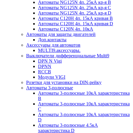
Автоматы NG125N 4п. 25кА кр-я B
Автоматы NG125N 4п. 25кА кр-я C
Автоматы NG125N 4п. 25кА кр-я D
Автоматы С120H 4п. 15кА кривая B
Автоматы С120H 4п. 15кА кривая D
Автоматы С120N 4п. 10кА
Автоматы для защиты двигателей
Доп.контакты
Аксессуары для автоматов
MULTI9.аксессуары.
Выключатели дифференциальные Multi9
DPN N Vigi
DPNN
RCCB
Модули VIGI
Розетки для установки на DIN-рейку
Автоматы 3-полюсные
Автоматы 3-полюсные 10кА характеристика
B
Автоматы 3-полюсные 10кА характеристика
C
Автоматы 3-полюсные 10кА характеристика
D
Автоматы 3-полюсные 4.5кА
характеристика D