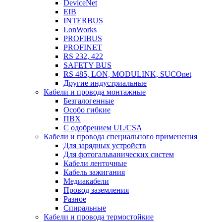
DeviceNet
EIB
INTERBUS
LonWorks
PROFIBUS
PROFINET
RS 232, 422
SAFETY BUS
RS 485, LON, MODULINK, SUCOnet
Другие индустриальные
Кабели и провода монтажные
Безгалогенные
Особо гибкие
ПВХ
С одобрением UL/CSA
Кабели и провода специального применения
Для зарядных устройств
Для фотогальванических систем
Кабели ленточные
Кабель зажигания
Медиакабели
Провод заземления
Разное
Спиральные
Кабели и провода термостойкие