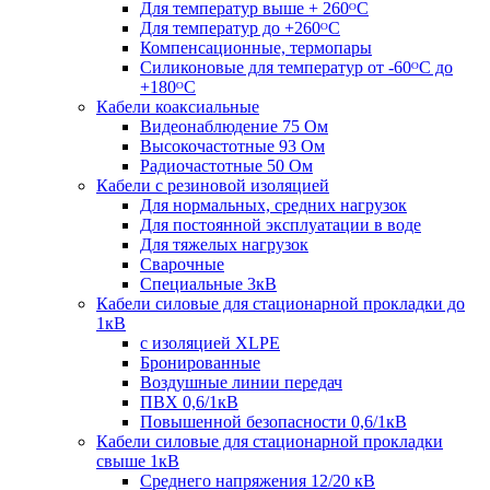
Для температур выше + 260ᴼС
Для температур до +260ᴼС
Компенсационные, термопары
Силиконовые для температур от -60ᴼC до
+180ᴼС
Кабели коаксиальные
Видеонаблюдение 75 Ом
Высокочастотные 93 Ом
Радиочастотные 50 Ом
Кабели с резиновой изоляцией
Для нормальных, средних нагрузок
Для постоянной эксплуатации в воде
Для тяжелых нагрузок
Сварочные
Специальные 3кВ
Кабели силовые для стационарной прокладки до
1кВ
c изоляцией XLPE
Бронированные
Воздушные линии передач
ПВХ 0,6/1кВ
Повышенной безопасности 0,6/1кВ
Кабели силовые для стационарной прокладки
свыше 1кВ
Среднего напряжения 12/20 кВ