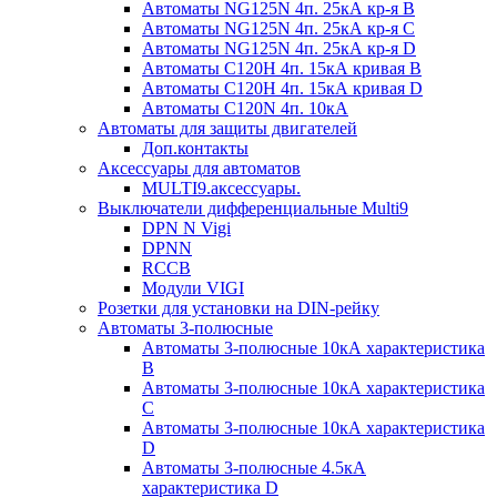
Автоматы NG125N 4п. 25кА кр-я B
Автоматы NG125N 4п. 25кА кр-я C
Автоматы NG125N 4п. 25кА кр-я D
Автоматы С120H 4п. 15кА кривая B
Автоматы С120H 4п. 15кА кривая D
Автоматы С120N 4п. 10кА
Автоматы для защиты двигателей
Доп.контакты
Аксессуары для автоматов
MULTI9.аксессуары.
Выключатели дифференциальные Multi9
DPN N Vigi
DPNN
RCCB
Модули VIGI
Розетки для установки на DIN-рейку
Автоматы 3-полюсные
Автоматы 3-полюсные 10кА характеристика
B
Автоматы 3-полюсные 10кА характеристика
C
Автоматы 3-полюсные 10кА характеристика
D
Автоматы 3-полюсные 4.5кА
характеристика D