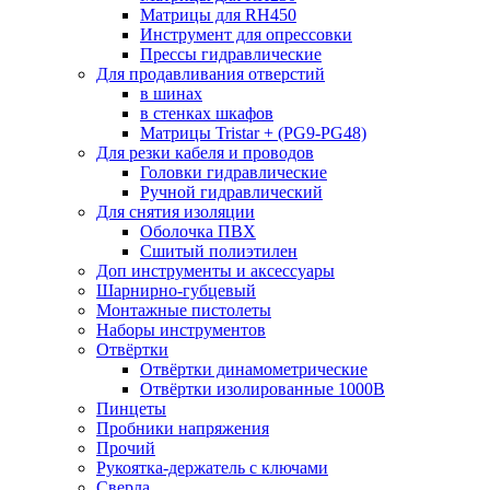
Матрицы для RH450
Инструмент для опрессовки
Прессы гидравлические
Для продавливания отверстий
в шинах
в стенках шкафов
Матрицы Tristar + (PG9-PG48)
Для резки кабеля и проводов
Головки гидравлические
Ручной гидравлический
Для снятия изоляции
Оболочка ПВХ
Сшитый полиэтилен
Доп инструменты и аксессуары
Шарнирно-губцевый
Монтажные пистолеты
Наборы инструментов
Отвёртки
Отвёртки динамометрические
Отвёртки изолированные 1000В
Пинцеты
Пробники напряжения
Прочий
Рукоятка-держатель с ключами
Сверла