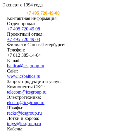
Эксперт с 1994 года
Москва:
+7 495 720-49-00
Контактная информация:
Отдел продаж:
+7 495 720 49 08
Проектный отдел:
+7 495 720 49 03
Филиал в Санкт-Петербурге:
Телефон:
+7 812 385-14-64
E-mail:
baltica@icsgroup.ru
Сайт:
www.icsbaltica.ru
Запрос продукции и услуг:
Компоненты СКС:
telecom@icsgroup.ru
Электротехника:
electro@icsgroup.ru
Шкафы:
racks@icsgroup.ru
Лотки и короба:
trays@icsgroup.ru
Кабель: