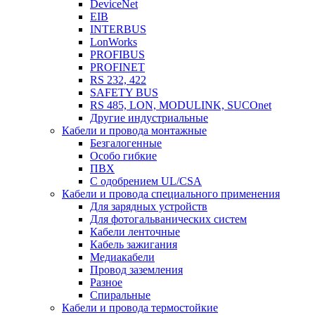
DeviceNet
EIB
INTERBUS
LonWorks
PROFIBUS
PROFINET
RS 232, 422
SAFETY BUS
RS 485, LON, MODULINK, SUCOnet
Другие индустриальные
Кабели и провода монтажные
Безгалогенные
Особо гибкие
ПВХ
С одобрением UL/CSA
Кабели и провода специального применения
Для зарядных устройств
Для фотогальванических систем
Кабели ленточные
Кабель зажигания
Медиакабели
Провод заземления
Разное
Спиральные
Кабели и провода термостойкие