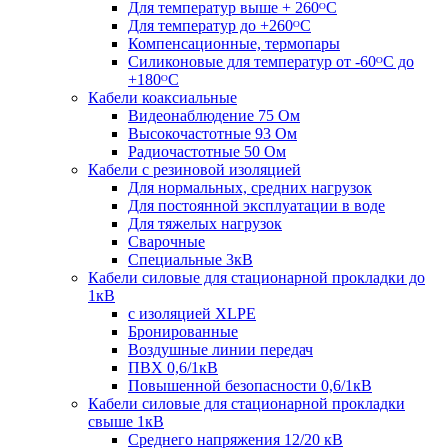
Для температур выше + 260ᴼС
Для температур до +260ᴼС
Компенсационные, термопары
Силиконовые для температур от -60ᴼC до
+180ᴼС
Кабели коаксиальные
Видеонаблюдение 75 Ом
Высокочастотные 93 Ом
Радиочастотные 50 Ом
Кабели с резиновой изоляцией
Для нормальных, средних нагрузок
Для постоянной эксплуатации в воде
Для тяжелых нагрузок
Сварочные
Специальные 3кВ
Кабели силовые для стационарной прокладки до
1кВ
c изоляцией XLPE
Бронированные
Воздушные линии передач
ПВХ 0,6/1кВ
Повышенной безопасности 0,6/1кВ
Кабели силовые для стационарной прокладки
свыше 1кВ
Среднего напряжения 12/20 кВ