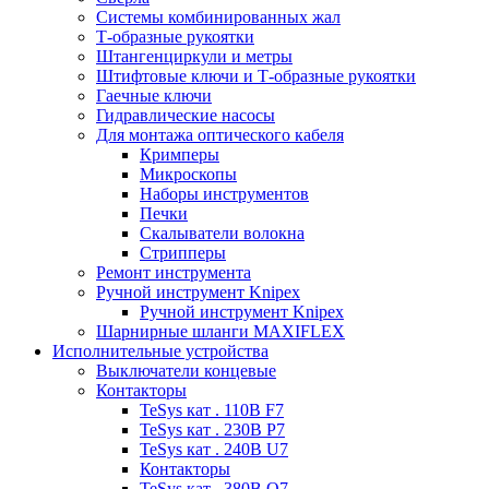
Системы комбинированных жал
Т-образные рукоятки
Штангенциркули и метры
Штифтовые ключи и Т-образные рукоятки
Гаечные ключи
Гидравлические насосы
Для монтажа оптического кабеля
Кримперы
Микроскопы
Наборы инструментов
Печки
Скалыватели волокна
Стрипперы
Ремонт инструмента
Ручной инструмент Knipex
Ручной инструмент Knipex
Шарнирные шланги MAXIFLEX
Исполнительные устройства
Выключатели концевые
Контакторы
TeSys кат . 110В F7
TeSys кат . 230В P7
TeSys кат . 240В U7
Контакторы
TeSys кат . 380В Q7