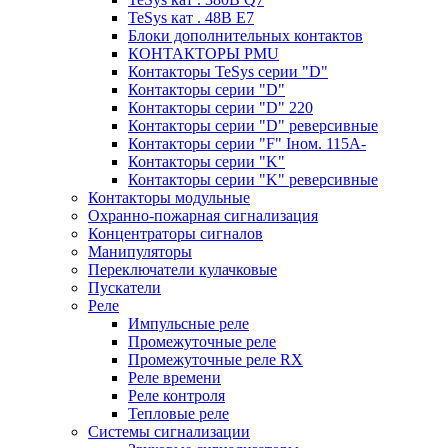
TeSys кат . 48В E7
Блоки дополнительных контактов
КОНТАКТОРЫ PMU
Контакторы TeSys серии "D"
Контакторы серии "D"
Контакторы серии "D" 220
Контакторы серии "D" реверсивные
Контакторы серии "F" Iном. 115А-
Контакторы серии "K"
Контакторы серии "K" реверсивные
Контакторы модульные
Охранно-пожарная сигнализация
Концентраторы сигналов
Манипуляторы
Переключатели кулачковые
Пускатели
Реле
Импульсные реле
Промежуточные реле
Промежуточные реле RX
Реле времени
Реле контроля
Тепловые реле
Системы сигнализации