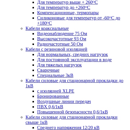
Для температур выше + 260ᴼС
Для температур до +260ᴼС
Компенсационные, термопары
Силиконовые для температур от -60ᴼC до
+180ᴼС
Кабели коаксиальные
Видеонаблюдение 75 Ом
Высокочастотные 93 Ом
Радиочастотные 50 Ом
Кабели с резиновой изоляцией
Для нормальных, средних нагрузок
Для постоянной эксплуатации в воде
Для тяжелых нагрузок
Сварочные
Специальные 3кВ
Кабели силовые для стационарной прокладки до
1кВ
c изоляцией XLPE
Бронированные
Воздушные линии передач
ПВХ 0,6/1кВ
Повышенной безопасности 0,6/1кВ
Кабели силовые для стационарной прокладки
свыше 1кВ
Среднего напряжения 12/20 кВ