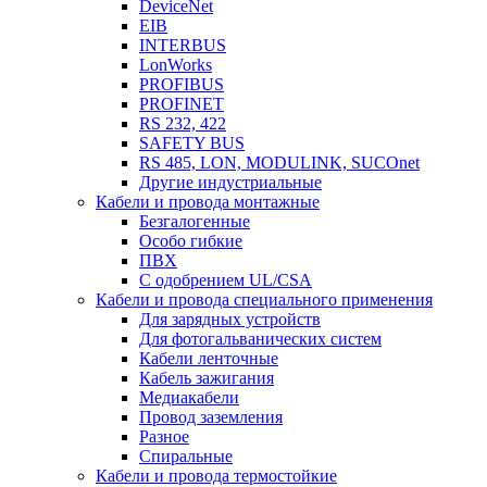
DeviceNet
EIB
INTERBUS
LonWorks
PROFIBUS
PROFINET
RS 232, 422
SAFETY BUS
RS 485, LON, MODULINK, SUCOnet
Другие индустриальные
Кабели и провода монтажные
Безгалогенные
Особо гибкие
ПВХ
С одобрением UL/CSA
Кабели и провода специального применения
Для зарядных устройств
Для фотогальванических систем
Кабели ленточные
Кабель зажигания
Медиакабели
Провод заземления
Разное
Спиральные
Кабели и провода термостойкие