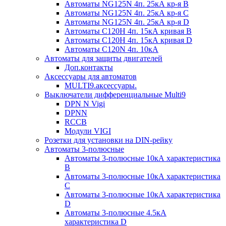
Автоматы NG125N 4п. 25кА кр-я B
Автоматы NG125N 4п. 25кА кр-я C
Автоматы NG125N 4п. 25кА кр-я D
Автоматы С120H 4п. 15кА кривая B
Автоматы С120H 4п. 15кА кривая D
Автоматы С120N 4п. 10кА
Автоматы для защиты двигателей
Доп.контакты
Аксессуары для автоматов
MULTI9.аксессуары.
Выключатели дифференциальные Multi9
DPN N Vigi
DPNN
RCCB
Модули VIGI
Розетки для установки на DIN-рейку
Автоматы 3-полюсные
Автоматы 3-полюсные 10кА характеристика
B
Автоматы 3-полюсные 10кА характеристика
C
Автоматы 3-полюсные 10кА характеристика
D
Автоматы 3-полюсные 4.5кА
характеристика D