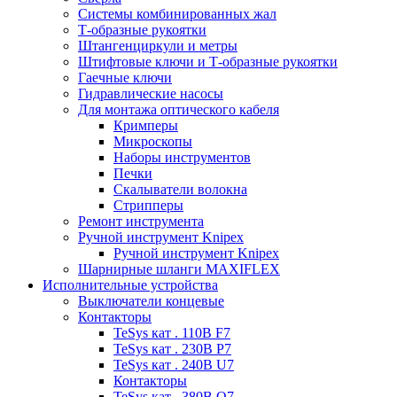
Системы комбинированных жал
Т-образные рукоятки
Штангенциркули и метры
Штифтовые ключи и Т-образные рукоятки
Гаечные ключи
Гидравлические насосы
Для монтажа оптического кабеля
Кримперы
Микроскопы
Наборы инструментов
Печки
Скалыватели волокна
Стрипперы
Ремонт инструмента
Ручной инструмент Knipex
Ручной инструмент Knipex
Шарнирные шланги MAXIFLEX
Исполнительные устройства
Выключатели концевые
Контакторы
TeSys кат . 110В F7
TeSys кат . 230В P7
TeSys кат . 240В U7
Контакторы
TeSys кат . 380В Q7