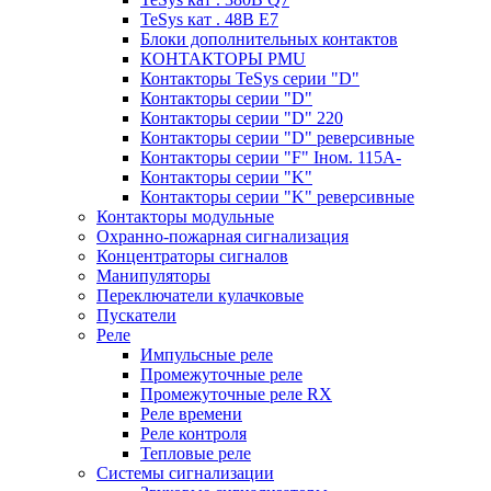
TeSys кат . 48В E7
Блоки дополнительных контактов
КОНТАКТОРЫ PMU
Контакторы TeSys серии "D"
Контакторы серии "D"
Контакторы серии "D" 220
Контакторы серии "D" реверсивные
Контакторы серии "F" Iном. 115А-
Контакторы серии "K"
Контакторы серии "K" реверсивные
Контакторы модульные
Охранно-пожарная сигнализация
Концентраторы сигналов
Манипуляторы
Переключатели кулачковые
Пускатели
Реле
Импульсные реле
Промежуточные реле
Промежуточные реле RX
Реле времени
Реле контроля
Тепловые реле
Системы сигнализации