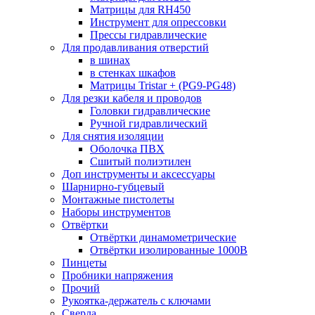
Матрицы для RH450
Инструмент для опрессовки
Прессы гидравлические
Для продавливания отверстий
в шинах
в стенках шкафов
Матрицы Tristar + (PG9-PG48)
Для резки кабеля и проводов
Головки гидравлические
Ручной гидравлический
Для снятия изоляции
Оболочка ПВХ
Сшитый полиэтилен
Доп инструменты и аксессуары
Шарнирно-губцевый
Монтажные пистолеты
Наборы инструментов
Отвёртки
Отвёртки динамометрические
Отвёртки изолированные 1000В
Пинцеты
Пробники напряжения
Прочий
Рукоятка-держатель с ключами
Сверла