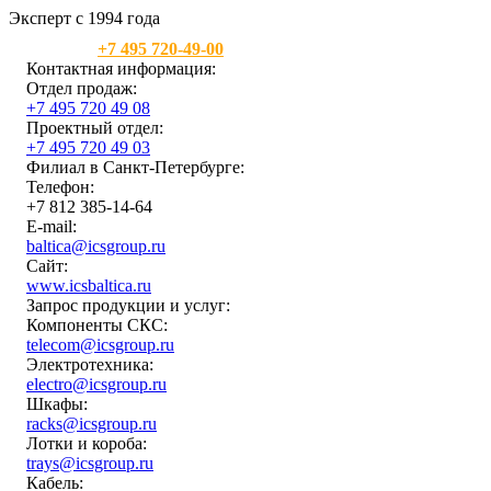
Эксперт с 1994 года
Москва:
+7 495 720-49-00
Контактная информация:
Отдел продаж:
+7 495 720 49 08
Проектный отдел:
+7 495 720 49 03
Филиал в Санкт-Петербурге:
Телефон:
+7 812 385-14-64
E-mail:
baltica@icsgroup.ru
Сайт:
www.icsbaltica.ru
Запрос продукции и услуг:
Компоненты СКС:
telecom@icsgroup.ru
Электротехника:
electro@icsgroup.ru
Шкафы:
racks@icsgroup.ru
Лотки и короба:
trays@icsgroup.ru
Кабель: