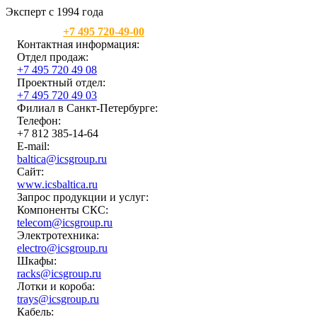
Эксперт с 1994 года
Москва:
+7 495 720-49-00
Контактная информация:
Отдел продаж:
+7 495 720 49 08
Проектный отдел:
+7 495 720 49 03
Филиал в Санкт-Петербурге:
Телефон:
+7 812 385-14-64
E-mail:
baltica@icsgroup.ru
Сайт:
www.icsbaltica.ru
Запрос продукции и услуг:
Компоненты СКС:
telecom@icsgroup.ru
Электротехника:
electro@icsgroup.ru
Шкафы:
racks@icsgroup.ru
Лотки и короба:
trays@icsgroup.ru
Кабель: