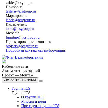
cable@icsgroup.ru
Приборы:
testers@icsgroup.ru
Маркировка:
labels@icsgroup.ru
Инструмент:
tools@icsgroup.ru
Мебель:
furniture@icsgroup.ru
Проектирование и монтаж:
projects@icsgroup.ru
Подробная контактная информация
Кабельные сети
Автоматизация зданий
Проект — Монтаж
СВЯЗАТЬСЯ С НАМИ
Группа ICS
Группа ICS
О группе ICS
Миссия и цели
Президент группы ICS